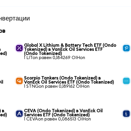
нвертации
ов
Global X Lithium & Battery Tech ETF (Ondo
в
Tokenized) в VanEck Oil Services ETF
zed)
(Ondo Tokenized)
1 LITon равен 0,184269 OIHon
Scorpio Tankers (Ondo Tokenized) в
il
VanEck Oil Services ETF (Ondo Tokenized)
1 STNGon равен 0,189162 OIHon
 в
CEVA (Ondo Tokenized) в VanEck Oil
zed)
Services ETF (Ondo Tokenized)
1 CEVAon равен 0,086513 OIHon