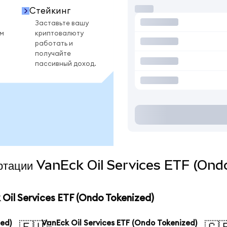
Стейкинг
Заставьте вашу
ом
криптовалюту
работать и
получайте
пассивный доход.
вертации VanEck Oil Services ETF (Ond
il Services ETF (Ondo Tokenized)
zed)
VanEck Oil Services ETF (Ondo Tokenized)