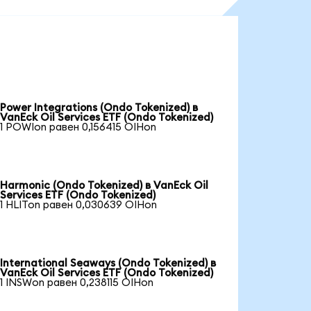
Power Integrations (Ondo Tokenized) в
VanEck Oil Services ETF (Ondo Tokenized)
1 POWIon равен 0,156415 OIHon
Harmonic (Ondo Tokenized) в VanEck Oil
Services ETF (Ondo Tokenized)
1 HLITon равен 0,030639 OIHon
International Seaways (Ondo Tokenized) в
VanEck Oil Services ETF (Ondo Tokenized)
1 INSWon равен 0,238115 OIHon