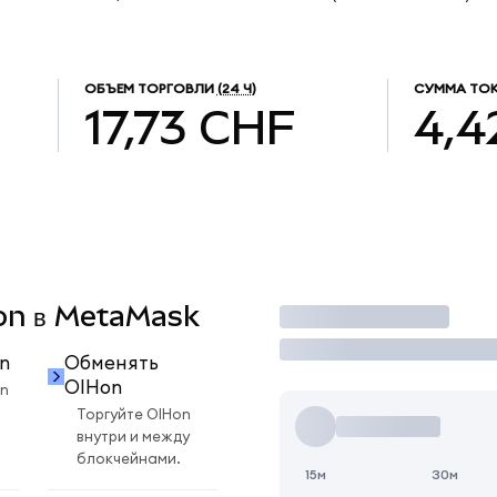
ОБЪЕМ ТОРГОВЛИ
(24 Ч)
СУММА ТОК
17,73 CHF
4,4
Hon в MetaMask
Торговать
n
Обменять
OIHon
n
Торгуйте OIHon
внутри и между
блокчейнами.
15м
30м