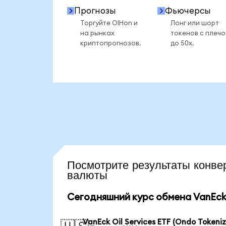
Прогнозы
Фьючерсы
Торгуйте OIHon и
Лонг или шорт
на рынках
токенов с плеч
криптопрогнозов.
до 50x.
Посмотрите результаты кон
валюты
Сегодняшний курс обмена VanEck O
VanEck Oil Services ETF (Ondo Tokeni