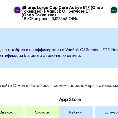
iShares Large Cap Core Active ETF (Ondo
Tokenized) в VanEck Oil Services ETF
(Ondo Tokenized)
1 BLCRon равен 0,127868 OIHon
 не одобрен и не аффилирован с VanEck Oil Services ETF. Н
ентификации базового эталонного актива.
нивайте OIHon в MetaMask — самом надёжном криптокошельк
App Store
Оценок
Скачать
Рейтинг
Загрузо