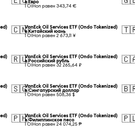
🇪🇺
🇬
в Евро
1 OIHon равен 343,74 €
zed)
VanEck Oil Services ETF (Ondo Tokenized)
🇨🇳
🇹
в Китайский юань
1 OIHon равен 2 673,11 ¥
zed)
VanEck Oil Services ETF (Ondo Tokenized)
🇷🇺
🇨
в Российский рубль
1 OIHon равен 32 265,64 ₽
zed)
VanEck Oil Services ETF (Ondo Tokenized)
🇸🇬
🇧
в Сингапурский доллар
1 OIHon равен 508,36 $
zed)
VanEck Oil Services ETF (Ondo Tokenized)
🇵🇭
🇵
в Филиппинское песо
1 OIHon равен 24 074,25 ₱