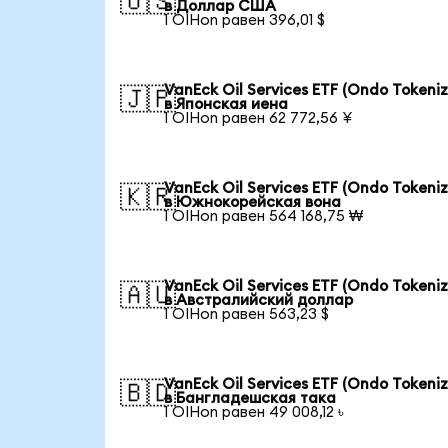
🇺🇸
в Доллар США
1 OIHon равен 396,01 $
VanEck Oil Services ETF (Ondo Tokeni
🇯🇵
в Японская иена
1 OIHon равен 62 772,56 ¥
VanEck Oil Services ETF (Ondo Tokeni
🇰🇷
в Южнокорейская вона
1 OIHon равен 564 168,75 ₩
VanEck Oil Services ETF (Ondo Tokeni
🇦🇺
в Австралийский доллар
1 OIHon равен 563,23 $
VanEck Oil Services ETF (Ondo Tokeni
🇧🇩
в Бангладешская така
1 OIHon равен 49 008,12 ৳