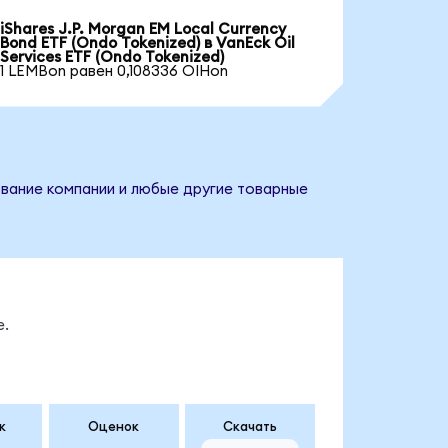
iShares J.P. Morgan EM Local Currency
Bond ETF (Ondo Tokenized) в VanEck Oil
Services ETF (Ondo Tokenized)
1 LEMBon равен 0,108336 OIHon
азвание компании и любые другие товарные
е.
к
Оценок
Скачать