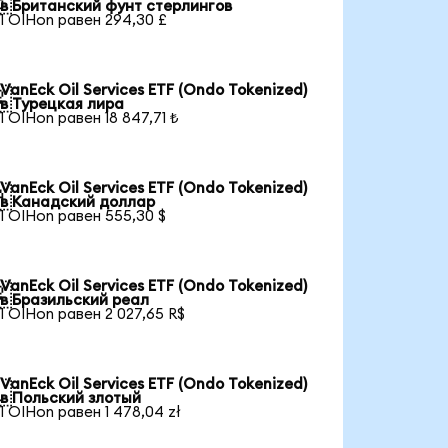

в Британский фунт стерлингов
1 OIHon равен 294,30 £
VanEck Oil Services ETF (Ondo Tokenized)

в Турецкая лира
1 OIHon равен 18 847,71 ₺
VanEck Oil Services ETF (Ondo Tokenized)

в Канадский доллар
1 OIHon равен 555,30 $
VanEck Oil Services ETF (Ondo Tokenized)

в Бразильский реал
1 OIHon равен 2 027,65 R$
VanEck Oil Services ETF (Ondo Tokenized)

в Польский злотый
1 OIHon равен 1 478,04 zł