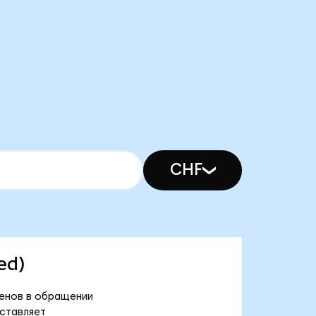
CHF
ed)
окенов в обращении
оставляет