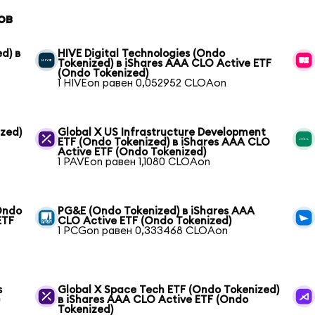
ов
d) в
HIVE Digital Technologies (Ondo
Tokenized) в iShares AAA CLO Active ETF
(Ondo Tokenized)
1 HIVEon равен 0,052952 CLOAon
ized)
Global X US Infrastructure Development
ETF (Ondo Tokenized) в iShares AAA CLO
Active ETF (Ondo Tokenized)
1 PAVEon равен 1,1080 CLOAon
(Ondo
PG&E (Ondo Tokenized) в iShares AAA
ETF
CLO Active ETF (Ondo Tokenized)
1 PCGon равен 0,333468 CLOAon
s
Global X Space Tech ETF (Ondo Tokenized)
)
в iShares AAA CLO Active ETF (Ondo
Tokenized)