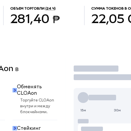
ОБЪЕМ ТОРГОВЛИ
(24 Ч)
СУММА ТОКЕНОВ В 
281,40 ₱
22,05
OAon в
Торговать
Обменять
CLOAon
Торгуйте CLOAon
внутри и между
15м
30м
блокчейнами.
Стейкинг