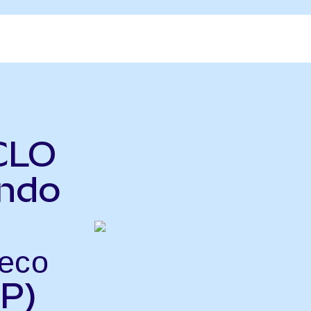
CLO
Ondo
есо
P)