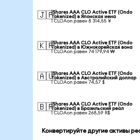
iShares AAA CLO Active ETF (Ondo
🇯🇵
Tokenized) в Японская иена
1 CLOAon равен 8 314,55 ¥
iShares AAA CLO Active ETF (Ondo
🇰🇷
Tokenized) в Южнокорейская вона
1 CLOAon равен 74 179,94 ₩
iShares AAA CLO Active ETF (Ondo
🇦🇺
Tokenized) в Австралийский доллар
1 CLOAon равен 74,57 $
iShares AAA CLO Active ETF (Ondo
🇧🇷
Tokenized) в Бразильский реал
1 CLOAon равен 268,59 R$
Конвертируйте другие активы ре