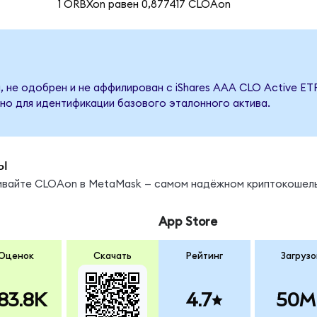
1 ORBXon равен 0,877417 CLOAon
 не одобрен и не аффилирован с iShares AAA CLO Active ETF
но для идентификации базового эталонного актива.
ы
нивайте CLOAon в MetaMask — самом надёжном криптокошель
App Store
Оценок
Скачать
Рейтинг
Загрузо
83.8K
4.7
50M