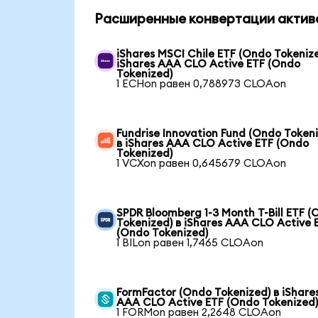
Расширенные конвертации актив
iShares MSCI Chile ETF (Ondo Tokenize
iShares AAA CLO Active ETF (Ondo
Tokenized)
1 ECHon равен 0,788973 CLOAon
Fundrise Innovation Fund (Ondo Token
в iShares AAA CLO Active ETF (Ondo
Tokenized)
1 VCXon равен 0,645679 CLOAon
SPDR Bloomberg 1-3 Month T-Bill ETF 
Tokenized) в iShares AAA CLO Active 
(Ondo Tokenized)
1 BILon равен 1,7465 CLOAon
FormFactor (Ondo Tokenized) в iShare
AAA CLO Active ETF (Ondo Tokenized
1 FORMon равен 2,2648 CLOAon