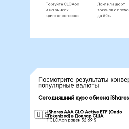
Торгуйте CLOAon
Лонг или шорт
и на рынках
токенов с плеч
криптопрогнозов.
до 50x.
Посмотрите результаты кон
популярные валюты
Сегодняшний курс обмена iShares
iShares AAA CLO Active ETF (Ondo
🇺🇸
Tokenized) в Доллар США
1 CLOAon равен 52,69 $