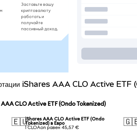
Заставьте вашу
ом
криптовалюту
работать и
получайте
пассивный доход.
вертации iShares AAA CLO Active ETF 
 AAA CLO Active ETF (Ondo Tokenized)
iShares AAA CLO Active ETF (Ondo
🇪🇺
🇬
Tokenized) в Евро
1 CLOAon равен 45,57 €