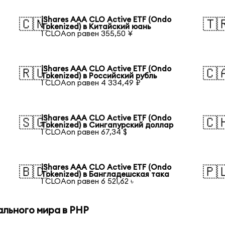
iShares AAA CLO Active ETF (Ondo
🇨🇳
🇹
Tokenized) в Китайский юань
1 CLOAon равен 355,50 ¥
iShares AAA CLO Active ETF (Ondo
🇷🇺
🇨
Tokenized) в Российский рубль
1 CLOAon равен 4 334,49 ₽
iShares AAA CLO Active ETF (Ondo
🇸🇬
🇨
Tokenized) в Сингапурский доллар
1 CLOAon равен 67,34 $
iShares AAA CLO Active ETF (Ondo
🇧🇩
🇵
Tokenized) в Бангладешская така
1 CLOAon равен 6 521,62 ৳
ального мира в PHP