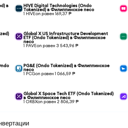
d) в
HIVE Digital Technologies (Ondo
Tokenized) в Филиппинское песо
1 HIVEon равен 169,37 ₱
ized)
Global X US Infrastructure Development
ETF (Ondo Tokenized) в Филиппинское
песо
1 PAVEon равен 3 543,96 ₱
(Ondo
PG&E (Ondo Tokenized) в Филиппинское
песо
1 PCGon равен 1 066,59 ₱
Global X Space Tech ETF (Ondo Tokenized)
в Филиппинское песо
1 ORBXon равен 2 806,39 ₱
нвертации