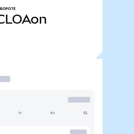
ОБОРОТЕ
CLOAon
1ч
4ч
1Д