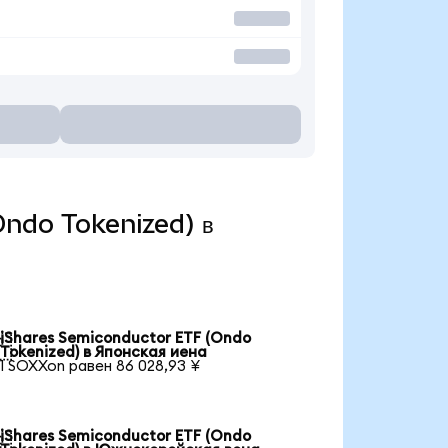
(Ondo Tokenized) в
iShares Semiconductor ETF (Ondo

Tokenized) в Японская иена
1 SOXXon равен 86 028,93 ¥
iShares Semiconductor ETF (Ondo
