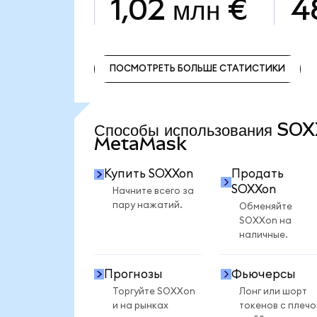
1,02 млн €
4
ПОСМОТРЕТЬ БОЛЬШЕ СТАТИСТИКИ
ПОСМОТРЕТЬ БОЛЬШЕ СТАТИСТИКИ
Способы использования SO
MetaMask
Купить SOXXon
Продать
SOXXon
Начните всего за
пару нажатий.
Обменяйте
SOXXon на
наличные.
Прогнозы
Фьючерсы
Торгуйте SOXXon
Лонг или шорт
и на рынках
токенов с плеч