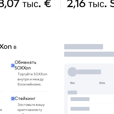
8,07 тыс. €
2,16 тыс.
XXon в
Торговать
Обменять
SOXXon
Торгуйте SOXXon
внутри и между
15м
30м
блокчейнами.
Стейкинг
Заставьте вашу
ом
криптовалюту