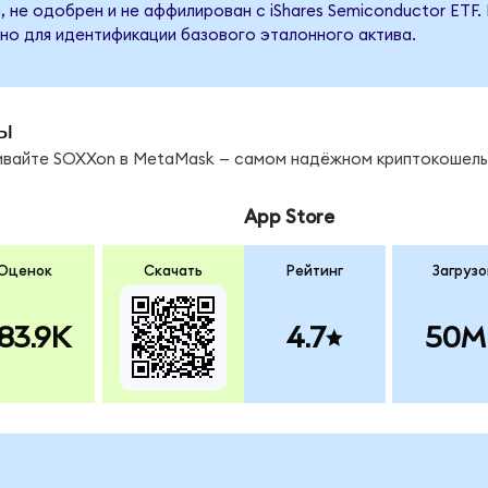
 не одобрен и не аффилирован с iShares Semiconductor ETF.
но для идентификации базового эталонного актива.
ы
нивайте SOXXon в MetaMask — самом надёжном криптокошель
App Store
Оценок
Скачать
Рейтинг
Загрузо
83.9K
4.7
50M