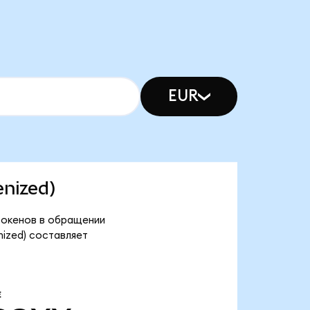
EUR
enized)
 токенов в обращении
nized) составляет
Е