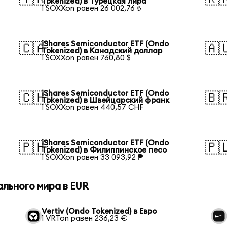
Tokenized) в Турецкая лира
1 SOXXon равен 26 002,76 ₺
iShares Semiconductor ETF (Ondo
🇨🇦
🇦
Tokenized) в Канадский доллар
1 SOXXon равен 760,80 $
iShares Semiconductor ETF (Ondo
🇨🇭
🇧
Tokenized) в Швейцарский франк
1 SOXXon равен 440,57 CHF
iShares Semiconductor ETF (Ondo
🇵🇭
🇵
Tokenized) в Филиппинское песо
1 SOXXon равен 33 093,92 ₱
ального мира в EUR
Vertiv (Ondo Tokenized) в Евро
1 VRTon равен 236,23 €