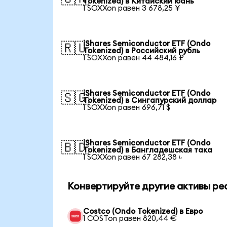
Tokenized) в Китайский юань
1 SOXXon равен 3 678,25 ¥
iShares Semiconductor ETF (Ondo
🇷🇺
Tokenized) в Российский рубль
1 SOXXon равен 44 484,16 ₽
iShares Semiconductor ETF (Ondo
🇸🇬
Tokenized) в Сингапурский доллар
1 SOXXon равен 696,71 $
iShares Semiconductor ETF (Ondo
🇧🇩
Tokenized) в Бангладешская така
1 SOXXon равен 67 282,38 ৳
Конвертируйте другие активы ре
Costco (Ondo Tokenized) в Евро
1 COSTon равен 820,44 €