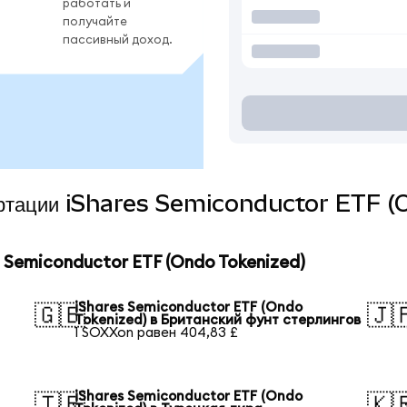
работать и
получайте
пассивный доход.
вертации iShares Semiconductor ETF 
 Semiconductor ETF (Ondo Tokenized)
iShares Semiconductor ETF (Ondo
🇬🇧
🇯
Tokenized) в Британский фунт стерлингов
1 SOXXon равен 404,83 £
iShares Semiconductor ETF (Ondo
🇹🇷
🇰