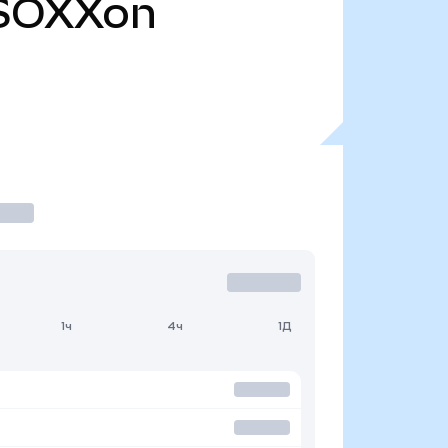
SOXXon
1ч
4ч
1Д