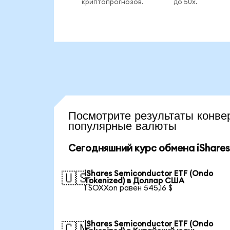
криптопрогнозов.
до 50x.
Посмотрите результаты кон
популярные валюты
Сегодняшний курс обмена iShares
iShares Semiconductor ETF (Ondo
🇺🇸
Tokenized) в Доллар США
1 SOXXon равен 545,16 $
iShares Semiconductor ETF (Ondo
🇨🇳