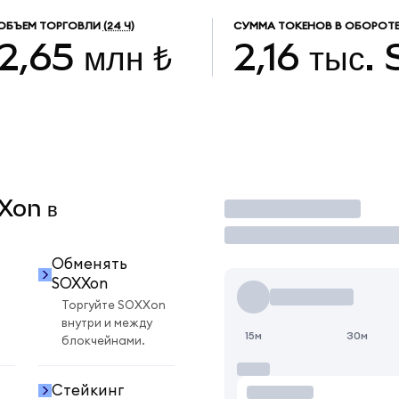
ОБЪЕМ ТОРГОВЛИ
(24 Ч)
СУММА ТОКЕНОВ В ОБОРОТ
2,65 млн ₺
2,16 тыс.
XXon в
Торговать
Обменять
SOXXon
Торгуйте SOXXon
внутри и между
15м
30м
блокчейнами.
Стейкинг