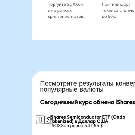
Торгуйте SOXXon
Лонг или шорт
и на рынках
токенов с плеч
криптопрогнозов.
до 50x.
Посмотрите результаты кон
популярные валюты
Сегодняшний курс обмена iShares
iShares Semiconductor ETF (Ondo
🇺🇸
Tokenized) в Доллар США
1 SOXXon равен 547,56 $