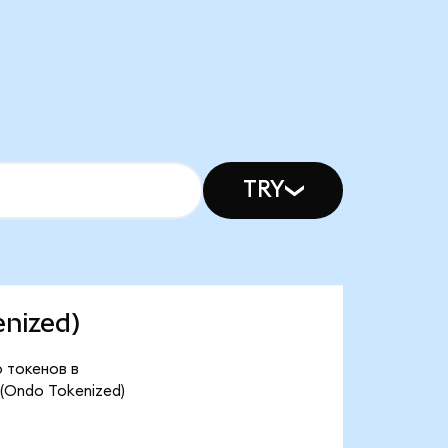
TRY
enized)
о токенов в
(Ondo Tokenized)