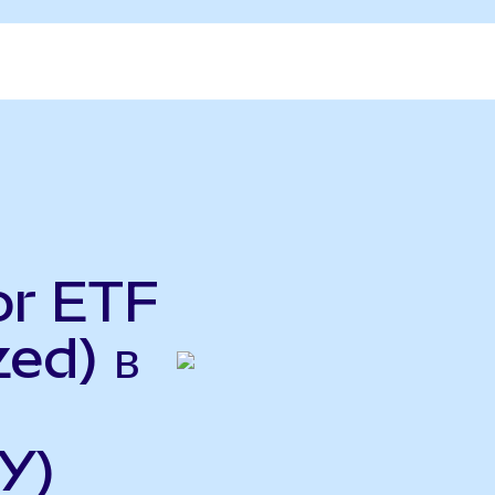
or ETF
ed) в
Y)