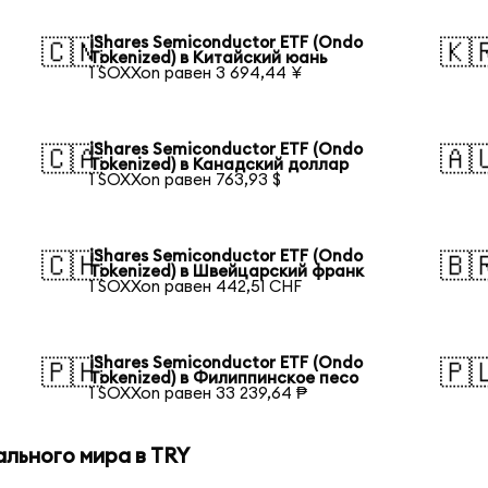
iShares Semiconductor ETF (Ondo
🇨🇳
🇰
Tokenized) в Китайский юань
1 SOXXon равен 3 694,44 ¥
iShares Semiconductor ETF (Ondo
🇨🇦
🇦
Tokenized) в Канадский доллар
1 SOXXon равен 763,93 $
iShares Semiconductor ETF (Ondo
🇨🇭
🇧
Tokenized) в Швейцарский франк
1 SOXXon равен 442,51 CHF
iShares Semiconductor ETF (Ondo
🇵🇭
🇵
Tokenized) в Филиппинское песо
1 SOXXon равен 33 239,64 ₱
ального мира в TRY