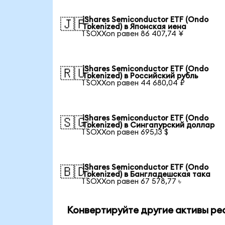
iShares Semiconductor ETF (Ondo
🇯🇵
Tokenized) в Японская иена
1 SOXXon равен 86 407,74 ¥
iShares Semiconductor ETF (Ondo
🇷🇺
Tokenized) в Российский рубль
1 SOXXon равен 44 680,04 ₽
iShares Semiconductor ETF (Ondo
🇸🇬
Tokenized) в Сингапурский доллар
1 SOXXon равен 695,13 $
iShares Semiconductor ETF (Ondo
🇧🇩
Tokenized) в Бангладешская така
1 SOXXon равен 67 578,77 ৳
Конвертируйте другие активы ре