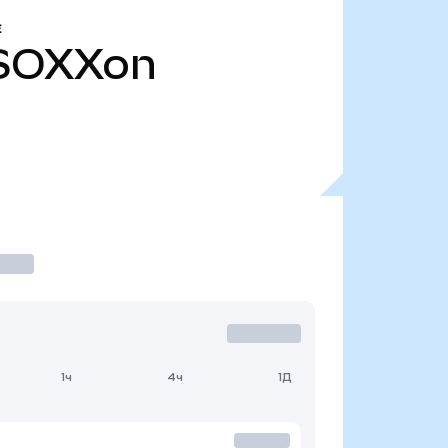
Е
SOXXon
1ч
4ч
1Д