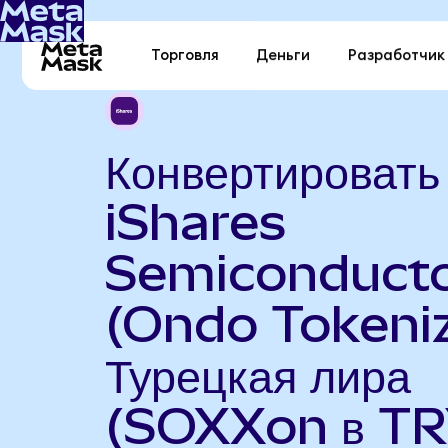
Торговля
Деньги
Разработчик
Конвертировать
iShares
Semiconduct
(Ondo Tokeniz
Турецкая лира
(SOXXon в TR