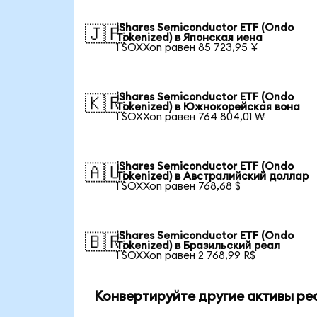
iShares Semiconductor ETF (Ondo
🇯🇵
Tokenized) в Японская иена
1 SOXXon равен 85 723,95 ¥
iShares Semiconductor ETF (Ondo
🇰🇷
Tokenized) в Южнокорейская вона
1 SOXXon равен 764 804,01 ₩
iShares Semiconductor ETF (Ondo
🇦🇺
Tokenized) в Австралийский доллар
1 SOXXon равен 768,68 $
iShares Semiconductor ETF (Ondo
🇧🇷
Tokenized) в Бразильский реал
1 SOXXon равен 2 768,99 R$
Конвертируйте другие активы ре