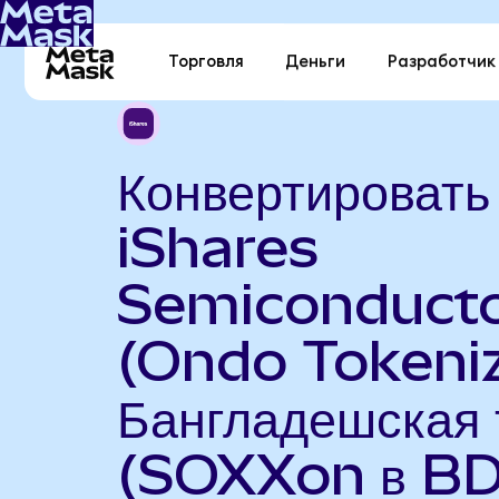
Торговля
Деньги
Разработчик
Конвертировать
iShares
Semiconduct
(Ondo Tokeniz
Бангладешская 
(SOXXon в BD