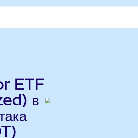
or ETF
ed) в
така
T)