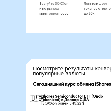
Торгуйте SOXXon
Лонг или шорт
и на рынках
токенов с плеч
криптопрогнозов.
до 50x.
Посмотрите результаты кон
популярные валюты
Сегодняшний курс обмена iShares
iShares Semiconductor ETF (Ondo
🇺🇸
Tokenized) в Доллар США
1 SOXXon равен 543,22 $