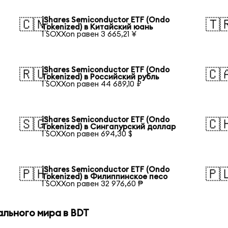
iShares Semiconductor ETF (Ondo
🇨🇳
🇹
Tokenized) в Китайский юань
1 SOXXon равен 3 665,21 ¥
iShares Semiconductor ETF (Ondo
🇷🇺
🇨
Tokenized) в Российский рубль
1 SOXXon равен 44 689,10 ₽
iShares Semiconductor ETF (Ondo
🇸🇬
🇨
Tokenized) в Сингапурский доллар
1 SOXXon равен 694,30 $
iShares Semiconductor ETF (Ondo
🇵🇭
🇵
Tokenized) в Филиппинское песо
1 SOXXon равен 32 976,60 ₱
ального мира в BDT