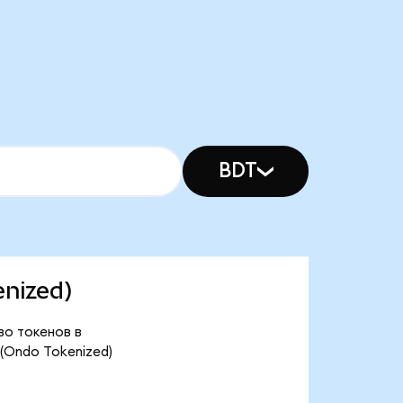
BDT
enized)
во токенов в
(Ondo Tokenized)