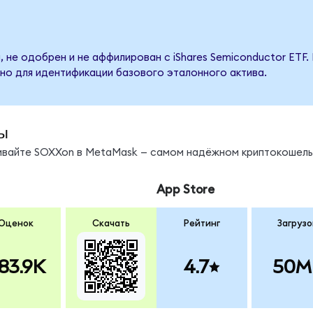
 не одобрен и не аффилирован с iShares Semiconductor ETF.
но для идентификации базового эталонного актива.
ы
нивайте SOXXon в MetaMask — самом надёжном криптокошель
App Store
Оценок
Скачать
Рейтинг
Загрузо
83.9K
4.7
50M