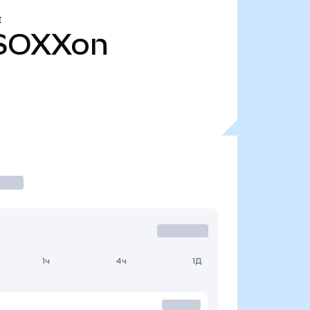
Е
SOXXon
1ч
4ч
1Д