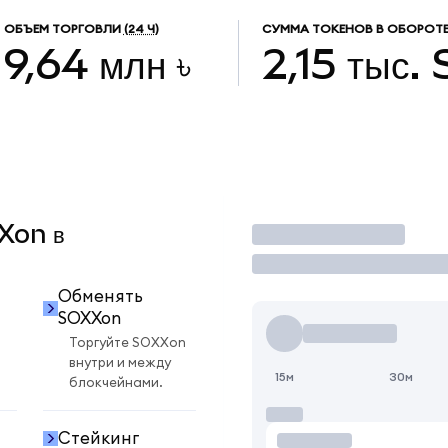
ОБЪЕМ ТОРГОВЛИ
(24 Ч)
СУММА ТОКЕНОВ В ОБОРОТ
9,64 млн ৳
2,15 тыс.
XXon в
Торговать
Обменять
SOXXon
Торгуйте SOXXon
внутри и между
15м
30м
блокчейнами.
Стейкинг