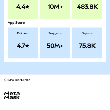
4.4
10M+
483.8K
App Store
Рейтинг
Загрузок
Оценок
4.7
50M+
75.8K
SPOTon/ETNon
Нижний колонтитул сайта MetaMask