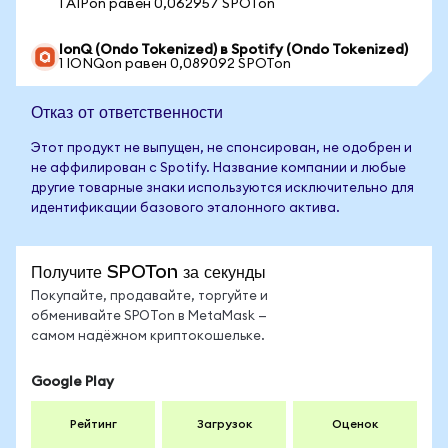
1 AIPon равен 0,062957 SPOTon
IonQ (Ondo Tokenized) в Spotify (Ondo Tokenized)
1 IONQon равен 0,089092 SPOTon
Отказ от ответственности
Этот продукт не выпущен, не спонсирован, не одобрен и
не аффилирован с Spotify. Название компании и любые
другие товарные знаки используются исключительно для
идентификации базового эталонного актива.
Получите SPOTon за секунды
Покупайте, продавайте, торгуйте и
обменивайте SPOTon в MetaMask —
самом надёжном криптокошельке.
Google Play
Рейтинг
Загрузок
Оценок