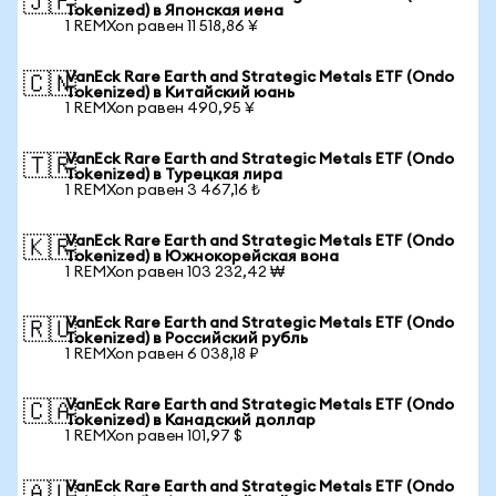
🇯🇵
Tokenized) в Японская иена
1 REMXon равен 11 518,86 ¥
VanEck Rare Earth and Strategic Metals ETF (Ondo
🇨🇳
Tokenized) в Китайский юань
1 REMXon равен 490,95 ¥
VanEck Rare Earth and Strategic Metals ETF (Ondo
🇹🇷
Tokenized) в Турецкая лира
1 REMXon равен 3 467,16 ₺
VanEck Rare Earth and Strategic Metals ETF (Ondo
🇰🇷
Tokenized) в Южнокорейская вона
1 REMXon равен 103 232,42 ₩
VanEck Rare Earth and Strategic Metals ETF (Ondo
🇷🇺
Tokenized) в Российский рубль
1 REMXon равен 6 038,18 ₽
VanEck Rare Earth and Strategic Metals ETF (Ondo
🇨🇦
Tokenized) в Канадский доллар
1 REMXon равен 101,97 $
VanEck Rare Earth and Strategic Metals ETF (Ondo
🇦🇺