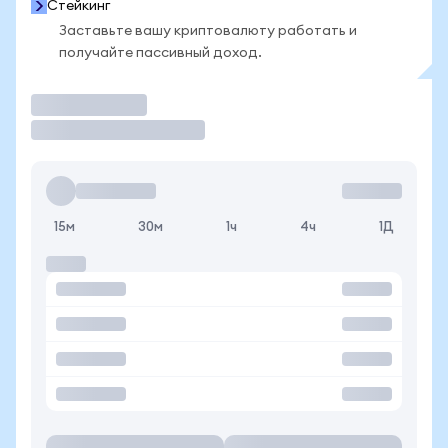
Стейкинг
Заставьте вашу криптовалюту работать и
получайте пассивный доход.
Торговать
15м
30м
1ч
4ч
1Д