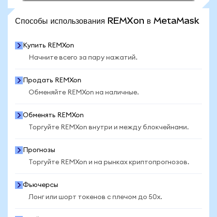
ПОСМОТРЕТЬ БОЛЬШЕ СТАТИСТИКИ
Способы использования REMXon в MetaMask
Купить REMXon
Начните всего за пару нажатий.
Продать REMXon
Обменяйте REMXon на наличные.
Обменять REMXon
Торгуйте REMXon внутри и между блокчейнами.
Прогнозы
Торгуйте REMXon и на рынках криптопрогнозов.
Фьючерсы
Лонг или шорт токенов с плечом до 50x.