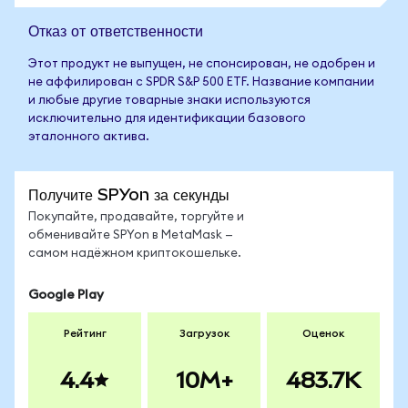
Отказ от ответственности
Этот продукт не выпущен, не спонсирован, не одобрен и
не аффилирован с SPDR S&P 500 ETF. Название компании
и любые другие товарные знаки используются
исключительно для идентификации базового
эталонного актива.
Получите SPYon за секунды
Покупайте, продавайте, торгуйте и
обменивайте SPYon в MetaMask —
самом надёжном криптокошельке.
Google Play
Рейтинг
Загрузок
Оценок
4.4
10M+
483.7K