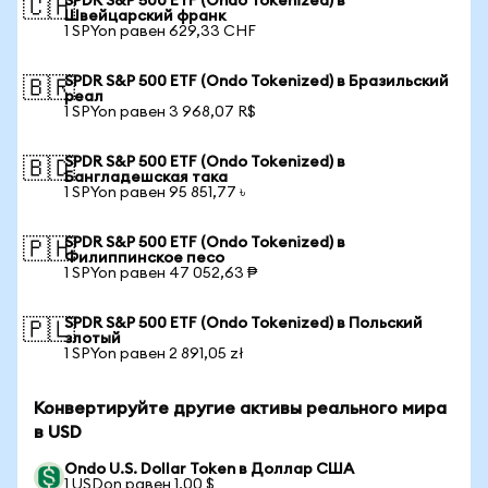
SPDR S&P 500 ETF (Ondo Tokenized) в
🇨🇭
Швейцарский франк
1 SPYon равен 629,33 CHF
SPDR S&P 500 ETF (Ondo Tokenized) в Бразильский
🇧🇷
реал
1 SPYon равен 3 968,07 R$
SPDR S&P 500 ETF (Ondo Tokenized) в
🇧🇩
Бангладешская така
1 SPYon равен 95 851,77 ৳
SPDR S&P 500 ETF (Ondo Tokenized) в
🇵🇭
Филиппинское песо
1 SPYon равен 47 052,63 ₱
SPDR S&P 500 ETF (Ondo Tokenized) в Польский
🇵🇱
злотый
1 SPYon равен 2 891,05 zł
Конвертируйте другие активы реального мира
в USD
Ondo U.S. Dollar Token в Доллар США
1 USDon равен 1,00 $