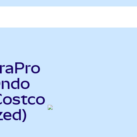
raPro
Ondo
Costco
zed)