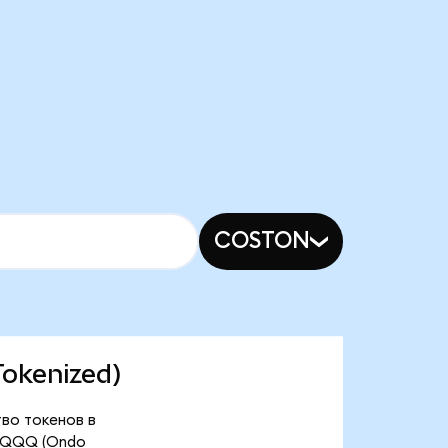
COSTON
Tokenized)
тво токенов в
t QQQ (Ondo