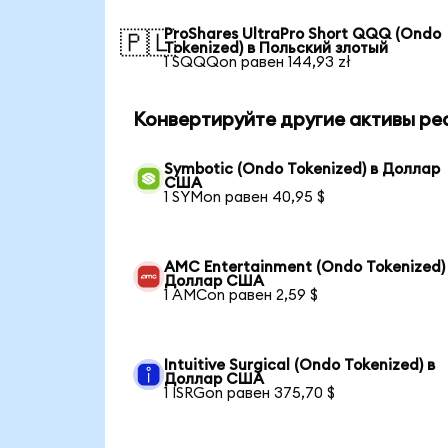
ProShares UltraPro Short QQQ (Ondo
🇵🇱
Tokenized) в Польский злотый
1 SQQQon равен 144,93 zł
Конвертируйте другие активы ре
Symbotic (Ondo Tokenized) в Доллар
США
1 SYMon равен 40,95 $
AMC Entertainment (Ondo Tokenized)
Доллар США
1 AMCon равен 2,59 $
Intuitive Surgical (Ondo Tokenized) в
Доллар США
1 ISRGon равен 375,70 $