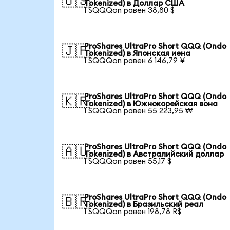
🇺🇸
Tokenized) в Доллар США
1 SQQQon равен 38,80 $
ProShares UltraPro Short QQQ (Ondo
🇯🇵
Tokenized) в Японская иена
1 SQQQon равен 6 146,79 ¥
ProShares UltraPro Short QQQ (Ondo
🇰🇷
Tokenized) в Южнокорейская вона
1 SQQQon равен 55 223,95 ₩
ProShares UltraPro Short QQQ (Ondo
🇦🇺
Tokenized) в Австралийский доллар
1 SQQQon равен 55,17 $
ProShares UltraPro Short QQQ (Ondo
🇧🇷
Tokenized) в Бразильский реал
1 SQQQon равен 198,78 R$