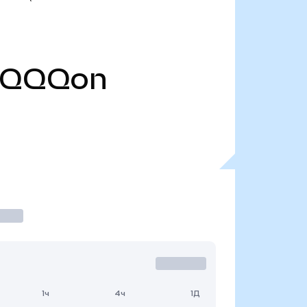
SQQQon
1ч
4ч
1Д