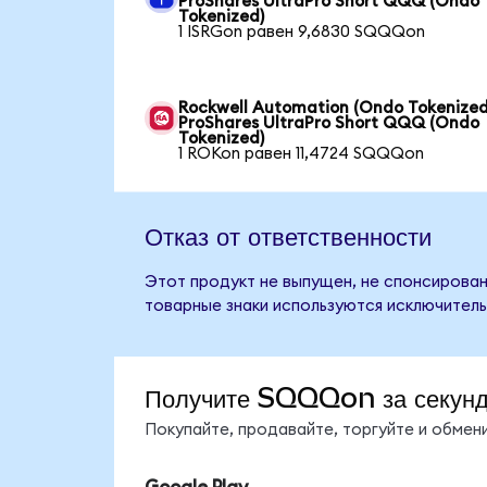
ProShares UltraPro Short QQQ (Ondo
Tokenized)
1 ISRGon равен 9,6830 SQQQon
Rockwell Automation (Ondo Tokenized
ProShares UltraPro Short QQQ (Ondo
Tokenized)
1 ROKon равен 11,4724 SQQQon
Отказ от ответственности
Этот продукт не выпущен, не спонсирован
товарные знаки используются исключитель
Получите SQQQon за секун
Покупайте, продавайте, торгуйте и обме