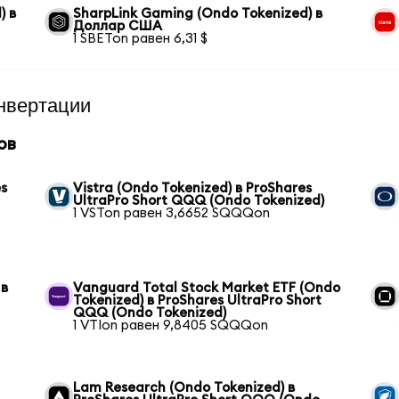
) в
SharpLink Gaming (Ondo Tokenized) в
Доллар США
1 SBETon равен 6,31 $
нвертации
ов
es
Vistra (Ondo Tokenized) в ProShares
UltraPro Short QQQ (Ondo Tokenized)
1 VSTon равен 3,6652 SQQQon
 в
Vanguard Total Stock Market ETF (Ondo
Tokenized) в ProShares UltraPro Short
QQQ (Ondo Tokenized)
1 VTIon равен 9,8405 SQQQon
Lam Research (Ondo Tokenized) в