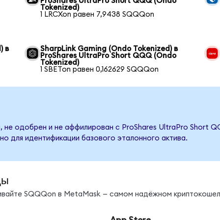
ProShares UltraPro Short QQQ (Ondo
Tokenized)
1 LRCXon равен 7,9438 SQQQon
) в
SharpLink Gaming (Ondo Tokenized) в
ProShares UltraPro Short QQQ (Ondo
Tokenized)
1 SBETon равен 0,162629 SQQQon
, не одобрен и не аффилирован с ProShares UltraPro Short 
но для идентификации базового эталонного актива.
ды
нивайте SQQQon в MetaMask — самом надёжном криптокошел