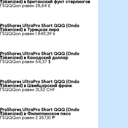

Tokenized) в Британский фунт стерлингов
1 SQQQon равен 28,84 £
ProShares UltraPro Short QQQ (Ondo

Tokenized) в Турецкая лира
1 SQQQon равен 1 849,39 ₺
ProShares UltraPro Short QQQ (Ondo

Tokenized) в Канадский доллар
1 SQQQon равен 54,37 $
ProShares UltraPro Short QQQ (Ondo

Tokenized) в Швейцарский франк
1 SQQQon равен 31,52 CHF
ProShares UltraPro Short QQQ (Ondo

Tokenized) в Филиппинское песо
1 SQQQon равен 2 357,10 ₱