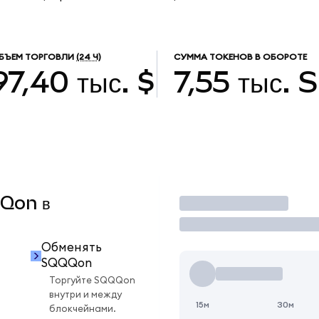
БЪЕМ ТОРГОВЛИ
(24 Ч)
СУММА ТОКЕНОВ В ОБОРОТЕ
97,40 тыс. $
7,55 тыс.
QQon в
Торговать
Обменять
SQQQon
Торгуйте SQQQon
внутри и между
15м
30м
блокчейнами.