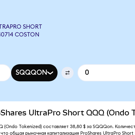
TRAPRO SHORT
40714 COSTON
SQQQON
roShares UltraPro Short QQQ (Ondo 
Q (Ondo Tokenized) составляет 38,80 $ за SQQQon. Количес
что общая рыночная капитализация ProShares UltraPro Shor