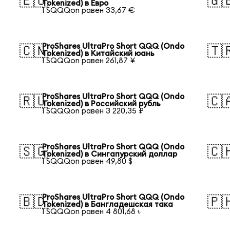
🇪🇺
🇬
Tokenized) в Евро
1 SQQQon равен 33,67 €
ProShares UltraPro Short QQQ (Ondo
🇨🇳
🇹
Tokenized) в Китайский юань
1 SQQQon равен 261,87 ¥
ProShares UltraPro Short QQQ (Ondo
🇷🇺
🇨
Tokenized) в Российский рубль
1 SQQQon равен 3 220,35 ₽
ProShares UltraPro Short QQQ (Ondo
🇸🇬
🇨
Tokenized) в Сингапурский доллар
1 SQQQon равен 49,80 $
ProShares UltraPro Short QQQ (Ondo
🇧🇩
🇵
Tokenized) в Бангладешская така
1 SQQQon равен 4 801,68 ৳