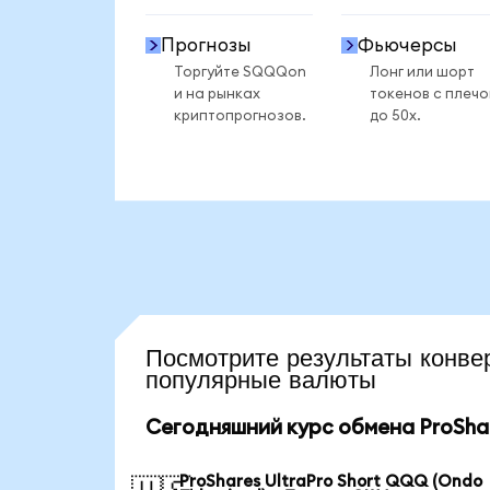
Прогнозы
Фьючерсы
Торгуйте SQQQon
Лонг или шорт
и на рынках
токенов с плеч
криптопрогнозов.
до 50x.
Посмотрите результаты кон
популярные валюты
Сегодняшний курс обмена ProShar
ProShares UltraPro Short QQQ (Ondo