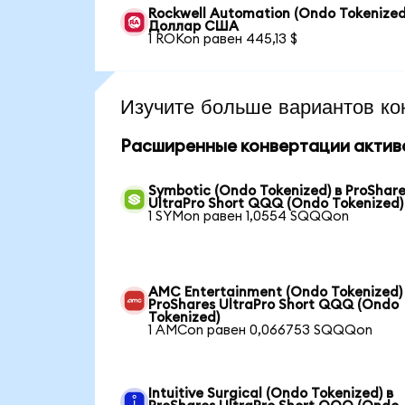
Rockwell Automation (Ondo Tokenized
Доллар США
1 ROKon равен 445,13 $
Изучите больше вариантов ко
Расширенные конвертации актив
Symbotic (Ondo Tokenized) в ProShar
UltraPro Short QQQ (Ondo Tokenized)
1 SYMon равен 1,0554 SQQQon
AMC Entertainment (Ondo Tokenized)
ProShares UltraPro Short QQQ (Ondo
Tokenized)
1 AMCon равен 0,066753 SQQQon
Intuitive Surgical (Ondo Tokenized) в