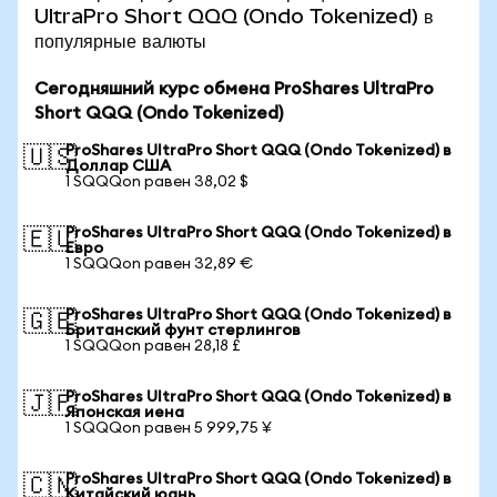
UltraPro Short QQQ (Ondo Tokenized) в
популярные валюты
Сегодняшний курс обмена ProShares UltraPro
Short QQQ (Ondo Tokenized)
ProShares UltraPro Short QQQ (Ondo Tokenized) в
🇺🇸
Доллар США
1 SQQQon равен 38,02 $
ProShares UltraPro Short QQQ (Ondo Tokenized) в
🇪🇺
Евро
1 SQQQon равен 32,89 €
ProShares UltraPro Short QQQ (Ondo Tokenized) в
🇬🇧
Британский фунт стерлингов
1 SQQQon равен 28,18 £
ProShares UltraPro Short QQQ (Ondo Tokenized) в
🇯🇵
Японская иена
1 SQQQon равен 5 999,75 ¥
ProShares UltraPro Short QQQ (Ondo Tokenized) в
🇨🇳
Китайский юань