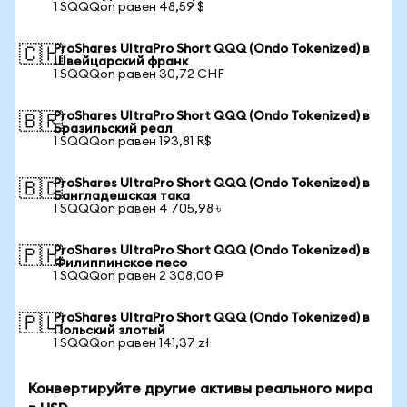
1 SQQQon равен 48,59 $
ProShares UltraPro Short QQQ (Ondo Tokenized) в
🇨🇭
Швейцарский франк
1 SQQQon равен 30,72 CHF
ProShares UltraPro Short QQQ (Ondo Tokenized) в
🇧🇷
Бразильский реал
1 SQQQon равен 193,81 R$
ProShares UltraPro Short QQQ (Ondo Tokenized) в
🇧🇩
Бангладешская така
1 SQQQon равен 4 705,98 ৳
ProShares UltraPro Short QQQ (Ondo Tokenized) в
🇵🇭
Филиппинское песо
1 SQQQon равен 2 308,00 ₱
ProShares UltraPro Short QQQ (Ondo Tokenized) в
🇵🇱
Польский злотый
1 SQQQon равен 141,37 zł
Конвертируйте другие активы реального мира