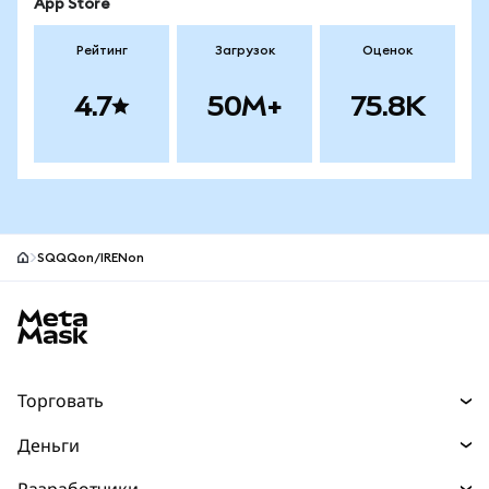
App Store
Рейтинг
Загрузок
Оценок
4.7
50M+
75.8K
SQQQon/IRENon
Нижний колонтитул сайта MetaMask
Торговать
Торговля
Деньги
Swaps
Покупайте
Разработчики