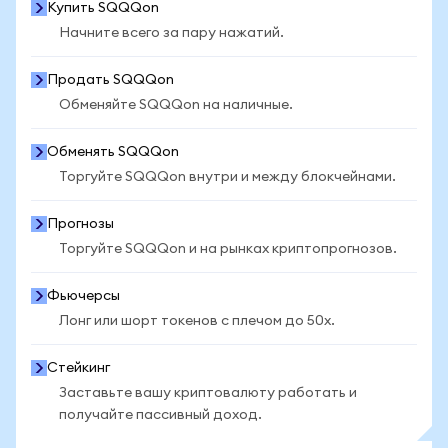
Купить SQQQon
Начните всего за пару нажатий.
Продать SQQQon
Обменяйте SQQQon на наличные.
Обменять SQQQon
Торгуйте SQQQon внутри и между блокчейнами.
Прогнозы
Торгуйте SQQQon и на рынках криптопрогнозов.
Фьючерсы
Лонг или шорт токенов с плечом до 50x.
Стейкинг
Заставьте вашу криптовалюту работать и
получайте пассивный доход.