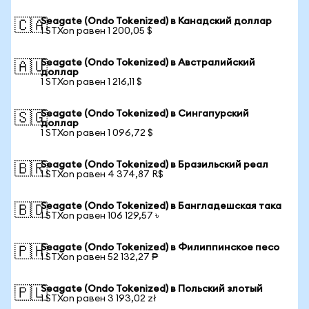
Seagate (Ondo Tokenized) в Канадский доллар
🇨🇦
1 STXon равен 1 200,05 $
Seagate (Ondo Tokenized) в Австралийский
🇦🇺
доллар
1 STXon равен 1 216,11 $
Seagate (Ondo Tokenized) в Сингапурский
🇸🇬
доллар
1 STXon равен 1 096,72 $
Seagate (Ondo Tokenized) в Бразильский реал
🇧🇷
1 STXon равен 4 374,87 R$
Seagate (Ondo Tokenized) в Бангладешская така
🇧🇩
1 STXon равен 106 129,57 ৳
Seagate (Ondo Tokenized) в Филиппинское песо
🇵🇭
1 STXon равен 52 132,27 ₱
Seagate (Ondo Tokenized) в Польский злотый
🇵🇱
1 STXon равен 3 193,02 zł