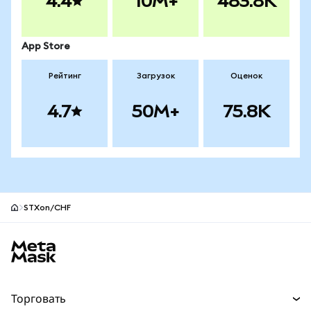
4.4
10M+
483.8K
App Store
Рейтинг
Загрузок
Оценок
4.7
50M+
75.8K
STXon/CHF
Нижний колонтитул сайта MetaMask
Торговать