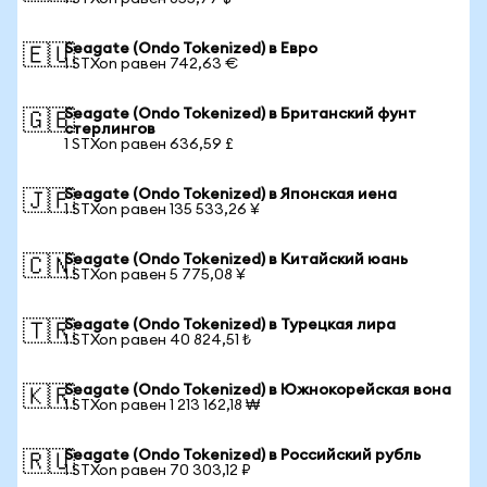
Seagate (Ondo Tokenized) в Евро
🇪🇺
1 STXon равен 742,63 €
Seagate (Ondo Tokenized) в Британский фунт
🇬🇧
стерлингов
1 STXon равен 636,59 £
Seagate (Ondo Tokenized) в Японская иена
🇯🇵
1 STXon равен 135 533,26 ¥
Seagate (Ondo Tokenized) в Китайский юань
🇨🇳
1 STXon равен 5 775,08 ¥
Seagate (Ondo Tokenized) в Турецкая лира
🇹🇷
1 STXon равен 40 824,51 ₺
Seagate (Ondo Tokenized) в Южнокорейская вона
🇰🇷
1 STXon равен 1 213 162,18 ₩
Seagate (Ondo Tokenized) в Российский рубль
🇷🇺
1 STXon равен 70 303,12 ₽