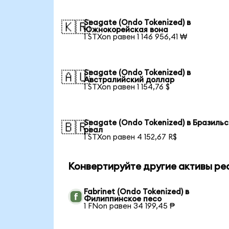
Seagate (Ondo Tokenized) в
🇰🇷
Южнокорейская вона
1 STXon равен 1 146 956,41 ₩
Seagate (Ondo Tokenized) в
🇦🇺
Австралийский доллар
1 STXon равен 1 154,76 $
Seagate (Ondo Tokenized) в Бразиль
🇧🇷
реал
1 STXon равен 4 152,67 R$
Конвертируйте другие активы ре
Fabrinet (Ondo Tokenized) в
Филиппинское песо
1 FNon равен 34 199,45 ₱