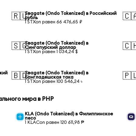
Seagate (Ondo Tokenized) в Российский
🇷🇺
🇨
рубль
1 STXon равен 66 476,65 ₽
Seagate (Ondo Tokenized) в
🇸🇬
🇨
Сингапурский доллар
1 STXon равен 1 034,24 $
ский
Seagate (Ondo Tokenized) в
🇧🇩
🇵
Бангладешская така
1 STXon равен 100 546,24 ৳
ального мира в PHP
KLA (Ondo Tokenized) в Филиппинское
песо
1 KLACon равен 120 611,98 ₱