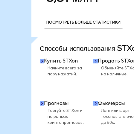
ПОСМОТРЕТЬ БОЛЬШЕ СТАТИСТИКИ
ПОСМОТРЕТЬ БОЛЬШЕ СТАТИСТИКИ
Способы использования ST
Купить STXon
Продать STXo
Начните всего за
Обменяйте STX
пару нажатий.
на наличные.
Прогнозы
Фьючерсы
Торгуйте STXon и
Лонг или шорт
на рынках
токенов с плеч
криптопрогнозов.
до 50x.