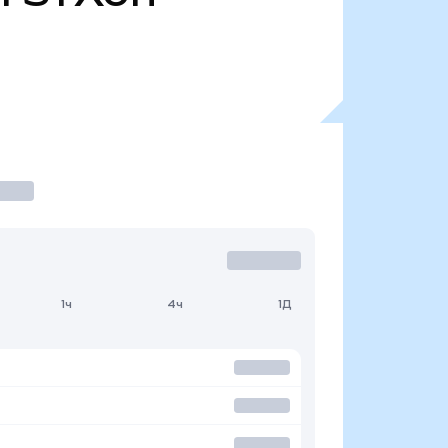
1ч
4ч
1Д