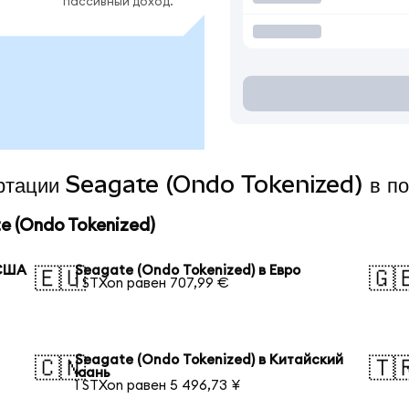
пассивный доход.
вертации Seagate (Ondo Tokenized) в п
 (Ondo Tokenized)
 США
Seagate (Ondo Tokenized) в Евро
🇪🇺
🇬
1 STXon равен 707,99 €
я
Seagate (Ondo Tokenized) в Китайский
🇨🇳
🇹
юань
1 STXon равен 5 496,73 ¥