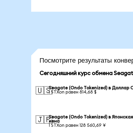
Посмотрите результаты кон
Сегодняшний курс обмена Seagate
Seagate (Ondo Tokenized) в Доллар
🇺🇸
1 STXon равен 814,68 $
Seagate (Ondo Tokenized) в Японска
🇯🇵
иена
1 STXon равен 128 560,69 ¥