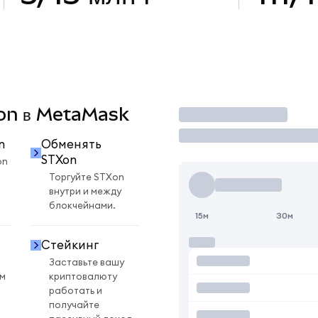
Xon в MetaMask
Торговать
n
Обменять
STXon
on
Торгуйте STXon
внутри и между
блокчейнами.
15м
30м
Стейкинг
Заставьте вашу
ом
криптовалюту
работать и
получайте