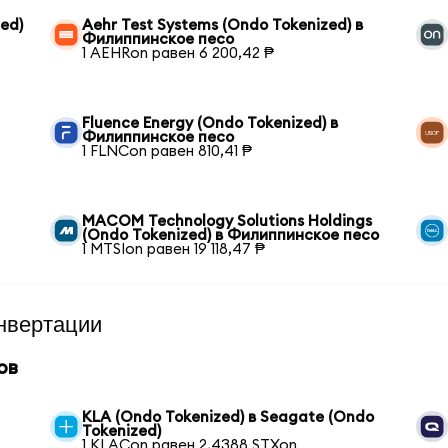
ed)
Aehr Test Systems (Ondo Tokenized) в
Филиппинское песо
1 AEHRon равен 6 200,42 ₱
Fluence Energy (Ondo Tokenized) в
Филиппинское песо
1 FLNCon равен 810,41 ₱
MACOM Technology Solutions Holdings
(Ondo Tokenized) в Филиппинское песо
1 MTSIon равен 19 118,47 ₱
нвертации
ов
KLA (Ondo Tokenized) в Seagate (Ondo
Tokenized)
1 KLACon равен 2,4388 STXon