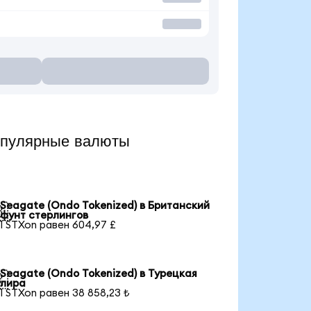
опулярные валюты
Seagate (Ondo Tokenized) в Британский

фунт стерлингов
1 STXon равен 604,97 £
Seagate (Ondo Tokenized) в Турецкая

лира
1 STXon равен 38 858,23 ₺