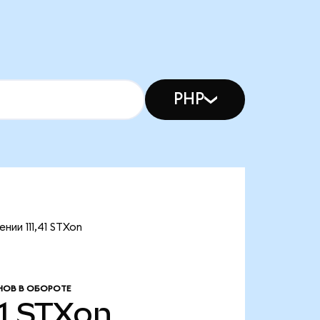
PHP
ии 111,41 STXon
НОВ В ОБОРОТЕ
1
STXon