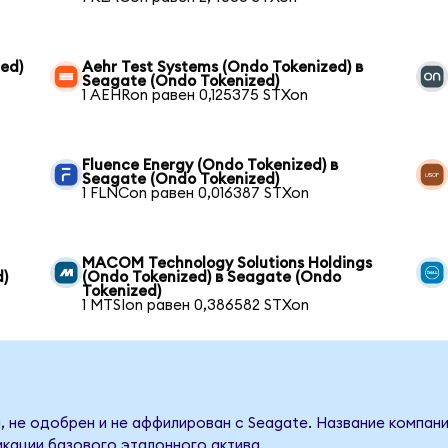
ed)
Aehr Test Systems (Ondo Tokenized) в
Seagate (Ondo Tokenized)
1 AEHRon равен 0,125375 STXon
Fluence Energy (Ondo Tokenized) в
Seagate (Ondo Tokenized)
1 FLNCon равен 0,016387 STXon
MACOM Technology Solutions Holdings
d)
(Ondo Tokenized) в Seagate (Ondo
Tokenized)
1 MTSIon равен 0,386582 STXon
, не одобрен и не аффилирован с Seagate. Название компани
кации базового эталонного актива.