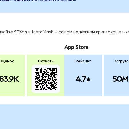
нивайте STXon в MetaMask — самом надёжном криптокошельке
App Store
Оценок
Скачать
Рейтинг
Загрузо
83.9K
4.7
50M