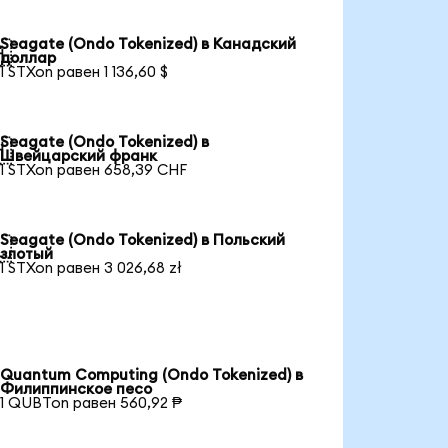
Seagate (Ondo Tokenized) в Канадский

доллар
1 STXon равен 1 136,60 $
Seagate (Ondo Tokenized) в

Швейцарский франк
1 STXon равен 658,39 CHF
Seagate (Ondo Tokenized) в Польский

злотый
1 STXon равен 3 026,68 zł
Quantum Computing (Ondo Tokenized) в
Филиппинское песо
1 QUBTon равен 560,92 ₱