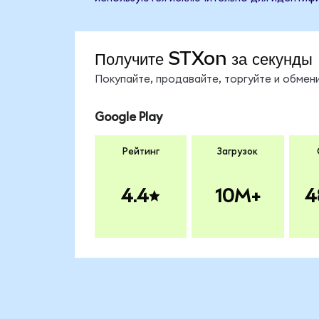
Получите STXon за секунды
Покупайте, продавайте, торгуйте и обме
Google Play
Рейтинг
Загрузок
4.4
10M+
4