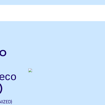
o
есо
)
IZED)