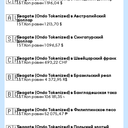
🇨🇦
1 STXon равен 1 196,04 $
Seagate (Ondo Tokenized) в Австралийский
🇦🇺
доллар
1 STXon равен 1 213,70 $
Seagate (Ondo Tokenized) в Сингапурский
🇸🇬
доллар
1 STXon равен 1 096,57 $
Seagate (Ondo Tokenized) в Швейцарский франк
🇨🇭
1 STXon равен 693,22 CHF
Seagate (Ondo Tokenized) в Бразильский реал
🇧🇷
1 STXon равен 4 372,95 R$
Seagate (Ondo Tokenized) в Бангладешская така
🇧🇩
1 STXon равен 106 181,35 ৳
Seagate (Ondo Tokenized) в Филиппинское песо
🇵🇭
1 STXon равен 52 075,47 ₱
Seagate (Ondo Tokenized) в Польский злотый