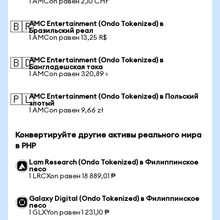
1 AMCon равен 2,10 CHF
AMC Entertainment (Ondo Tokenized) в
🇧🇷
Бразильский реал
1 AMCon равен 13,25 R$
AMC Entertainment (Ondo Tokenized) в
🇧🇩
Бангладешская така
1 AMCon равен 320,89 ৳
AMC Entertainment (Ondo Tokenized) в Польский
🇵🇱
злотый
1 AMCon равен 9,66 zł
Конвертируйте другие активы реального мира
в PHP
Lam Research (Ondo Tokenized) в Филиппинское
песо
1 LRCXon равен 18 889,01 ₱
Galaxy Digital (Ondo Tokenized) в Филиппинское
песо
1 GLXYon равен 1 231,10 ₱