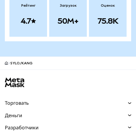
Рейтинг
Загрузок
Оценок
4.7
50M+
75.8K
SYLO/KANG
Нижний колонтитул сайта MetaMask
Торговать
Торговля
Деньги
Swaps
Покупайте
Разработчики
Прогнозы
НОВИНКА
Карта
Документация для разработчиков