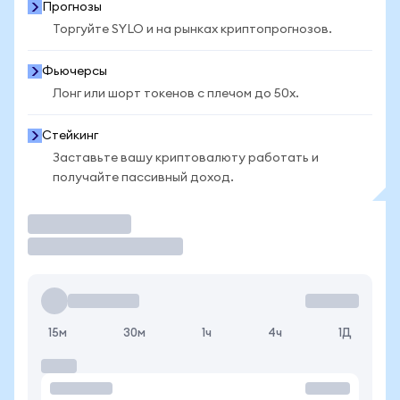
Прогнозы
Торгуйте SYLO и на рынках криптопрогнозов.
Фьючерсы
Лонг или шорт токенов с плечом до 50x.
Стейкинг
Заставьте вашу криптовалюту работать и
получайте пассивный доход.
Торговать
15м
30м
1ч
4ч
1Д