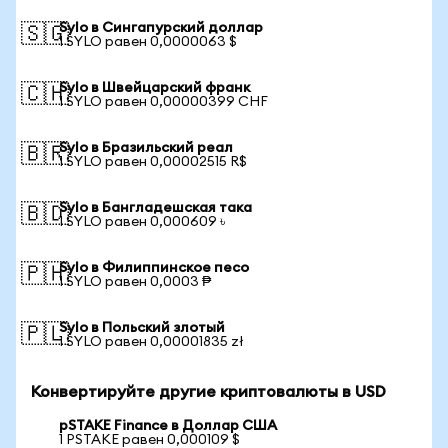
Sylo в Сингапурский доллар
🇸🇬
1 SYLO равен 0,0000063 $
Sylo в Швейцарский франк
🇨🇭
1 SYLO равен 0,00000399 CHF
Sylo в Бразильский реал
🇧🇷
1 SYLO равен 0,00002515 R$
Sylo в Бангладешская така
🇧🇩
1 SYLO равен 0,000609 ৳
Sylo в Филиппинское песо
🇵🇭
1 SYLO равен 0,0003 ₱
Sylo в Польский злотый
🇵🇱
1 SYLO равен 0,00001835 zł
Конвертируйте другие криптовалюты в USD
pSTAKE Finance в Доллар США
1 PSTAKE равен 0,000109 $