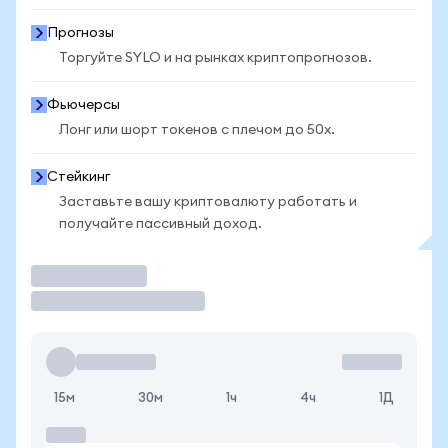
Прогнозы
Торгуйте SYLO и на рынках криптопрогнозов.
Фьючерсы
Лонг или шорт токенов с плечом до 50x.
Стейкинг
Заставьте вашу криптовалюту работать и
получайте пассивный доход.
Торговать
15м
30м
1ч
4ч
1Д