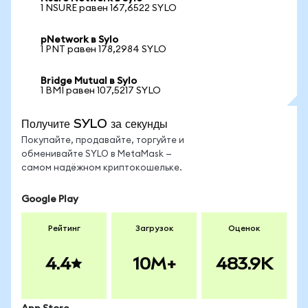
1 NSURE равен 167,6522 SYLO
pNetwork в Sylo
1 PNT равен 178,2984 SYLO
Bridge Mutual в Sylo
1 BMI равен 107,5217 SYLO
Получите SYLO за секунды
Покупайте, продавайте, торгуйте и
обменивайте SYLO в MetaMask —
самом надёжном криптокошельке.
Google Play
Рейтинг
Загрузок
Оценок
4.4
10M+
483.9K