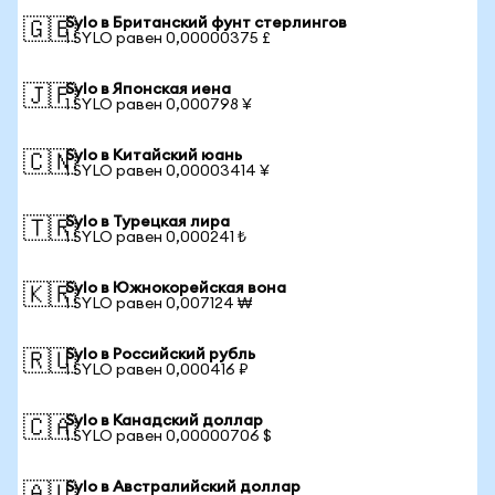
Sylo в Британский фунт стерлингов
🇬🇧
1 SYLO равен 0,00000375 £
Sylo в Японская иена
🇯🇵
1 SYLO равен 0,000798 ¥
Sylo в Китайский юань
🇨🇳
1 SYLO равен 0,00003414 ¥
Sylo в Турецкая лира
🇹🇷
1 SYLO равен 0,000241 ₺
Sylo в Южнокорейская вона
🇰🇷
1 SYLO равен 0,007124 ₩
Sylo в Российский рубль
🇷🇺
1 SYLO равен 0,000416 ₽
Sylo в Канадский доллар
🇨🇦
1 SYLO равен 0,00000706 $
Sylo в Австралийский доллар