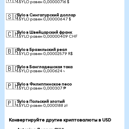
🇦🇺
1 SYLO равен 0,00000716 $
Sylo в Сингапурский доллар
🇸🇬
1 SYLO равен 0,00000647 $
Sylo в Швейцарский франк
🇨🇭
1 SYLO равен 0,00000409 CHF
Sylo в Бразильский реал
🇧🇷
1 SYLO равен 0,00002579 R$
Sylo в Бангладешская така
🇧🇩
1 SYLO равен 0,000624 ৳
Sylo в Филиппинское песо
🇵🇭
1 SYLO равен 0,000307 ₱
Sylo в Польский злотый
🇵🇱
1 SYLO равен 0,0000188 zł
Конвертируйте другие криптовалюты в USD