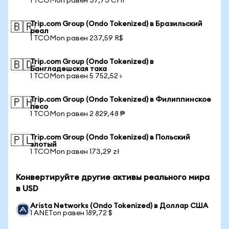
1 TCOMon равен 37,73 CHF
Trip.com Group (Ondo Tokenized) в Бразильский
🇧🇷
реал
1 TCOMon равен 237,59 R$
Trip.com Group (Ondo Tokenized) в
🇧🇩
Бангладешская така
1 TCOMon равен 5 752,52 ৳
Trip.com Group (Ondo Tokenized) в Филиппинское
🇵🇭
песо
1 TCOMon равен 2 829,48 ₱
Trip.com Group (Ondo Tokenized) в Польский
🇵🇱
злотый
1 TCOMon равен 173,29 zł
Конвертируйте другие активы реального мира
в USD
Arista Networks (Ondo Tokenized) в Доллар США
1 ANETon равен 189,72 $