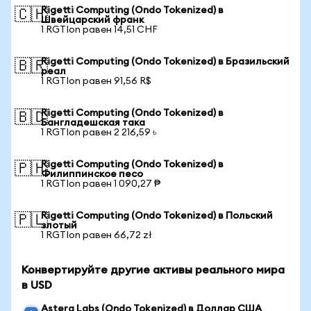
Rigetti Computing (Ondo Tokenized) в
🇨🇭
Швейцарский франк
1 RGTIon равен 14,51 CHF
Rigetti Computing (Ondo Tokenized) в Бразильский
🇧🇷
реал
1 RGTIon равен 91,56 R$
Rigetti Computing (Ondo Tokenized) в
🇧🇩
Бангладешская така
1 RGTIon равен 2 216,59 ৳
Rigetti Computing (Ondo Tokenized) в
🇵🇭
Филиппинское песо
1 RGTIon равен 1 090,27 ₱
Rigetti Computing (Ondo Tokenized) в Польский
🇵🇱
злотый
1 RGTIon равен 66,72 zł
Конвертируйте другие активы реального мира
в USD
Astera Labs (Ondo Tokenized) в Доллар США