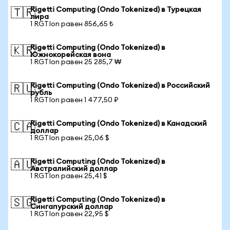
Rigetti Computing (Ondo Tokenized) в Турецкая
🇹🇷
лира
1 RGTIon равен 856,65 ₺
Rigetti Computing (Ondo Tokenized) в
🇰🇷
Южнокорейская вона
1 RGTIon равен 25 285,7 ₩
Rigetti Computing (Ondo Tokenized) в Российский
🇷🇺
рубль
1 RGTIon равен 1 477,50 ₽
Rigetti Computing (Ondo Tokenized) в Канадский
🇨🇦
доллар
1 RGTIon равен 25,06 $
Rigetti Computing (Ondo Tokenized) в
🇦🇺
Австралийский доллар
1 RGTIon равен 25,41 $
Rigetti Computing (Ondo Tokenized) в
🇸🇬
Сингапурский доллар
1 RGTIon равен 22,95 $