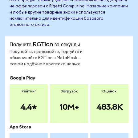
Этот продукт не выпущен, не спонсирован, не одобрен и
не аффилирован с Rigetti Computing. Название компании
и любые другие товарные знаки используются
исключительно для идентификации базового
эталонного актива.
Получите RGTIon за секунды
Покупайте, продавайте, торгуйте и
обменивайте RGTIon в MetaMask —
самом надёжном криптокошельке.
Google Play
Рейтинг
Загрузок
Оценок
4.4
10M+
483.8K
App Store