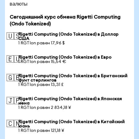
валюты
Сегодняшний курс обмена Rigetti Computing
(Ondo Tokenized)
Rigetti Computing (Ondo Tokenized) в Доллар
🇺🇸
США
1 RGTIon равен 17,96 $
Rigetti Computing (Ondo Tokenized) в Евро
🇪🇺
1 RGTIon равен 15,54 €
Rigetti Computing (Ondo Tokenized) в Британский
🇬🇧
фунт стерлингов
1 RGTIon равен 13,31 £
Rigetti Computing (Ondo Tokenized) в Японская
🇯🇵
иена
1 RGTIon равен 2 834,18 ¥
Rigetti Computing (Ondo Tokenized) в Китайский
🇨🇳
юань
1 RGTIon равен 121,18 ¥