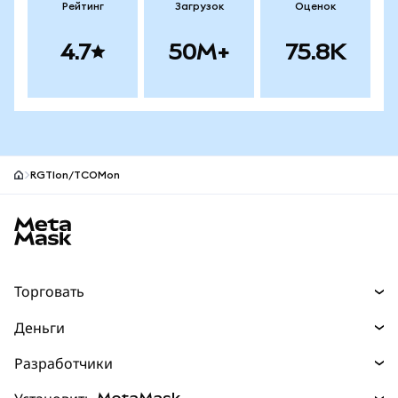
Рейтинг
Загрузок
Оценок
4.7
50M+
75.8K
RGTIon/TCOMon
Нижний колонтитул сайта MetaMask
Торговать
Торговля
Деньги
Swaps
Покупайте
Разработчики
Прогнозы
НОВИНКА
Карта
Документация для разработчиков