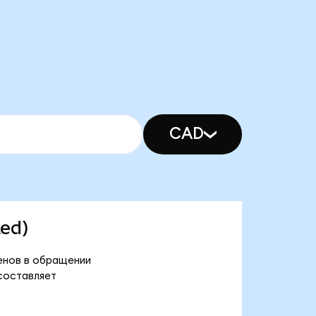
CAD
zed)
кенов в обращении
 составляет