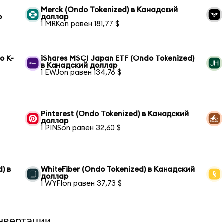
Merck (Ondo Tokenized) в Канадский
р
доллар
1 MRKon равен 181,77 $
o K-
iShares MSCI Japan ETF (Ondo Tokenized)
в Канадский доллар
1 EWJon равен 134,76 $
Pinterest (Ondo Tokenized) в Канадский
доллар
1 PINSon равен 32,60 $
) в
WhiteFiber (Ondo Tokenized) в Канадский
доллар
1 WYFIon равен 37,73 $
нвертации