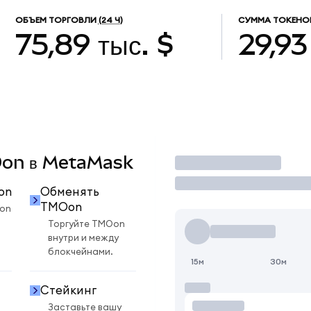
ОБЪЕМ ТОРГОВЛИ
(24 Ч)
СУММА ТОКЕНО
75,89 тыс. $
29,93
MOon в MetaMask
Торговать
on
Обменять
TMOon
on
Торгуйте TMOon
внутри и между
блокчейнами.
15м
30м
Стейкинг
Заставьте вашу