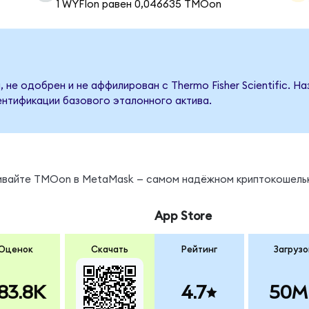
1 WYFIon равен 0,046635 TMOon
 не одобрен и не аффилирован с Thermo Fisher Scientific. Н
ентификации базового эталонного актива.
ы
нивайте TMOon в MetaMask — самом надёжном криптокошель
App Store
Оценок
Скачать
Рейтинг
Загрузо
83.8K
4.7
50M