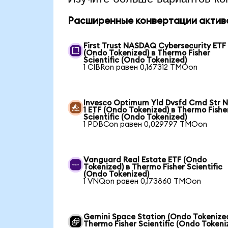
Расширенные конвертации актив
First Trust NASDAQ Cybersecurity ETF
(Ondo Tokenized) в Thermo Fisher
Scientific (Ondo Tokenized)
1 CIBRon равен 0,167312 TMOon
Invesco Optimum Yld Dvsfd Cmd Str N
1 ETF (Ondo Tokenized) в Thermo Fishe
Scientific (Ondo Tokenized)
1 PDBCon равен 0,029797 TMOon
Vanguard Real Estate ETF (Ondo
Tokenized) в Thermo Fisher Scientific
(Ondo Tokenized)
1 VNQon равен 0,173860 TMOon
Gemini Space Station (Ondo Tokenized
Thermo Fisher Scientific (Ondo Tokeni