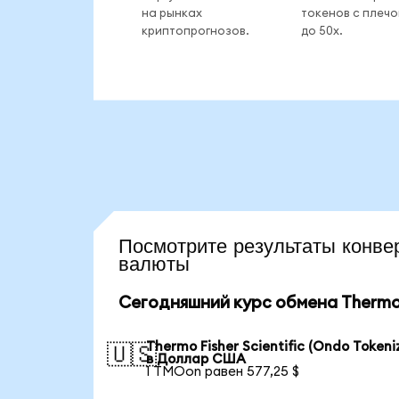
на рынках
токенов с плеч
криптопрогнозов.
до 50x.
Посмотрите результаты кон
валюты
Сегодняшний курс обмена Thermo F
Thermo Fisher Scientific (Ondo Tokeni
🇺🇸
в Доллар США
1 TMOon равен 577,25 $