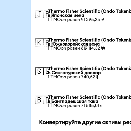
Thermo Fisher Scientific (Ondo Tokeni
🇯🇵
в Японская иена
1 TMOon равен 91 398,25 ¥
Thermo Fisher Scientific (Ondo Tokeni
🇰🇷
в Южнокорейская вона
1 TMOon равен 819 114,32 ₩
Thermo Fisher Scientific (Ondo Tokeni
🇸🇬
в Сингапурский доллар
1 TMOon равен 740,52 $
Thermo Fisher Scientific (Ondo Tokeni
🇧🇩
в Бангладешская така
1 TMOon равен 71 588,01 ৳
Конвертируйте другие активы ре