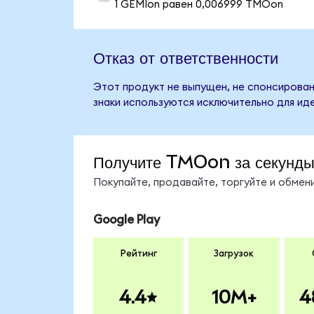
1 GEMIon равен 0,006999 TMOon
Отказ от ответственности
Этот продукт не выпущен, не спонсирован,
знаки используются исключительно для ид
Получите TMOon за секунд
Покупайте, продавайте, торгуйте и обме
Google Play
Рейтинг
Загрузок
4.4
10M+
4