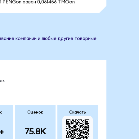
1 PENGon равен 0,081456 TMOon
азвание компании и любые другие товарные
ке.
к
Оценок
Скачать
+
75.8K