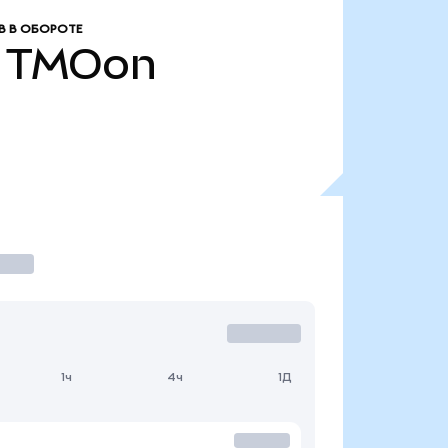
В В ОБОРОТЕ
TMOon
1ч
4ч
1Д