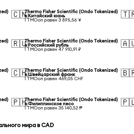
zed)
Thermo Fisher Scientific (Ondo Tokenized)
🇨🇳
🇹
в Китайский юань
1 TMOon равен 3 895,56 ¥
zed)
Thermo Fisher Scientific (Ondo Tokenized)
🇷🇺
🇦
в Российский рубль
1 TMOon равен 47 910,91 ₽
zed)
Thermo Fisher Scientific (Ondo Tokenized)
🇨🇭
🇧
в Швейцарский франк
1 TMOon равен 469,05 CHF
zed)
Thermo Fisher Scientific (Ondo Tokenized)
🇵🇭
🇵
в Филиппинское песо
1 TMOon равен 35 140,52 ₱
ального мира в CAD