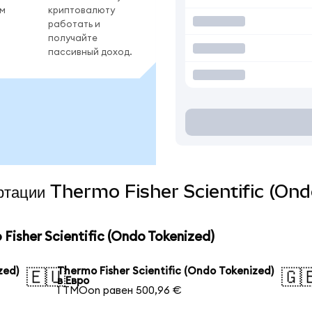
ом
криптовалюту
работать и
получайте
пассивный доход.
вертации Thermo Fisher Scientific (On
isher Scientific (Ondo Tokenized)
zed)
Thermo Fisher Scientific (Ondo Tokenized)
🇪🇺
🇬
в Евро
1 TMOon равен 500,96 €