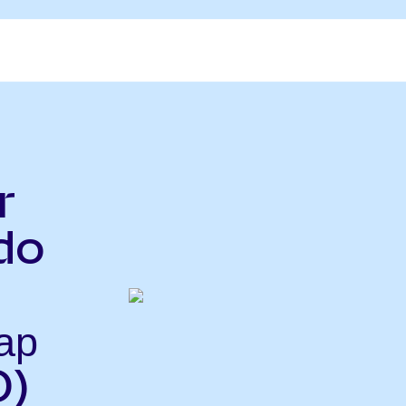
r
do
ар
D)