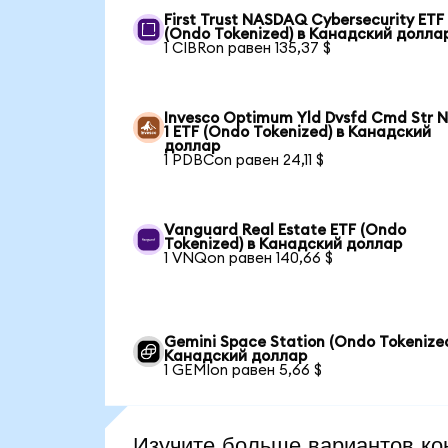
First Trust NASDAQ Cybersecurity ETF
(Ondo Tokenized) в Канадский долла
1 CIBRon равен 135,37 $
Invesco Optimum Yld Dvsfd Cmd Str N
1 ETF (Ondo Tokenized) в Канадский
доллар
1 PDBCon равен 24,11 $
Vanguard Real Estate ETF (Ondo
Tokenized) в Канадский доллар
1 VNQon равен 140,66 $
Gemini Space Station (Ondo Tokenized
Канадский доллар
1 GEMIon равен 5,66 $
Изучите больше вариантов ко