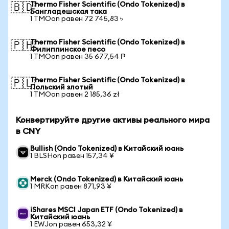
Thermo Fisher Scientific (Ondo Tokenized) в
🇧🇩
Бангладешская така
1 TMOon равен 72 745,83 ৳
Thermo Fisher Scientific (Ondo Tokenized) в
🇵🇭
Филиппинское песо
1 TMOon равен 35 677,54 ₱
Thermo Fisher Scientific (Ondo Tokenized) в
🇵🇱
Польский злотый
1 TMOon равен 2 185,36 zł
Конвертируйте другие активы реального мира
в CNY
Bullish (Ondo Tokenized) в Китайский юань
1 BLSHon равен 157,34 ¥
Merck (Ondo Tokenized) в Китайский юань
1 MRKon равен 871,93 ¥
iShares MSCI Japan ETF (Ondo Tokenized) в
Китайский юань
1 EWJon равен 653,32 ¥