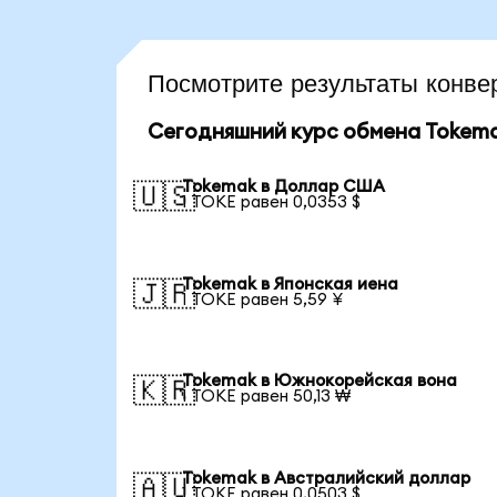
Посмотрите результаты конв
Сегодняшний курс обмена Tokem
Tokemak в Доллар США
🇺🇸
1 TOKE равен 0,0353 $
Tokemak в Японская иена
🇯🇵
1 TOKE равен 5,59 ¥
Tokemak в Южнокорейская вона
🇰🇷
1 TOKE равен 50,13 ₩
Tokemak в Австралийский доллар
🇦🇺
1 TOKE равен 0,0503 $