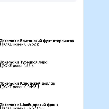
Tokemak в Британский фунт стерлингов

1 TOKE равен 0,0262 £
Tokemak в Турецкая лира

1 TOKE равен 1,68 ₺
Tokemak в Канадский доллар

1 TOKE равен 0,0495 $
Tokemak в Швейцарский франк

1 TOKE равен 0,0287 CHF