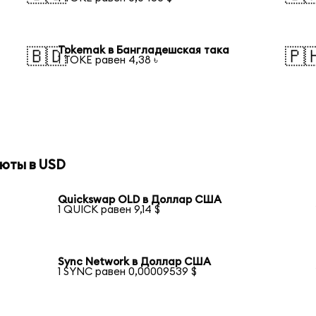
Tokemak в Бангладешская така
🇧🇩
🇵
1 TOKE равен 4,38 ৳
юты в USD
Quickswap OLD в Доллар США
1 QUICK равен 9,14 $
Sync Network в Доллар США
1 SYNC равен 0,00009539 $