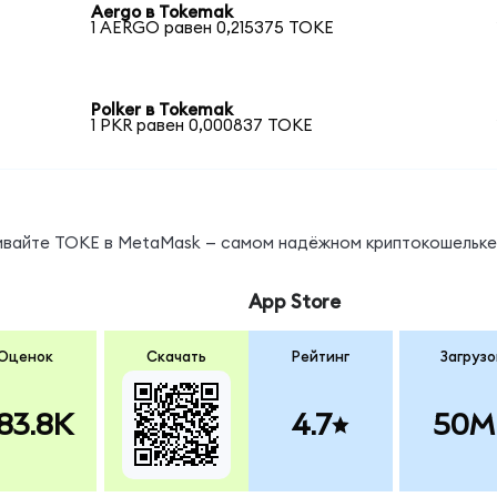
Aergo в Tokemak
1 AERGO равен 0,215375 TOKE
Polker в Tokemak
1 PKR равен 0,000837 TOKE
нивайте TOKE в MetaMask — самом надёжном криптокошельке
App Store
Оценок
Скачать
Рейтинг
Загрузо
83.8K
4.7
50M