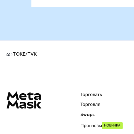
TOKE/TVK
Нижний колонтитул сайта MetaMask
Торговать
Торговля
Swaps
Прогнозы
НОВИНКА