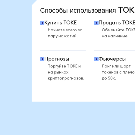
Способы использования T
Купить TOKE
Продать TOK
Начните всего за
Обменяйте TOK
пару нажатий.
на наличные.
Прогнозы
Фьючерсы
Торгуйте TOKE и
Лонг или шорт
на рынках
токенов с плеч
криптопрогнозов.
до 50x.