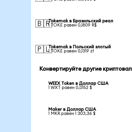
Tokemak в Бразильский реал
🇧🇷
1 TOKE равен 0,1809 R$
Tokemak в Польский злотый
🇵🇱
1 TOKE равен 0,1319 zł
Конвертируйте другие криптовал
WEEX Token в Доллар США
1 WXT равен 0,0152 $
Maker в Доллар США
1 MKR равен 1 303,36 $