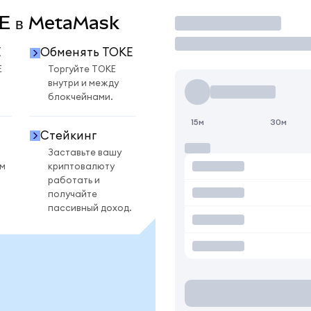
OKE в MetaMask
Торговать
E
Обменять TOKE
E
Торгуйте TOKE
внутри и между
блокчейнами.
15м
30м
Стейкинг
Заставьте вашу
ом
криптовалюту
работать и
получайте
пассивный доход.