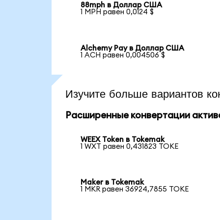
88mph в Доллар США
1 MPH равен 0,0124 $
Alchemy Pay в Доллар США
1 ACH равен 0,004506 $
Изучите больше вариантов ко
Расширенные конвертации актив
WEEX Token в Tokemak
1 WXT равен 0,431823 TOKE
Maker в Tokemak
1 MKR равен 36924,7855 TOKE