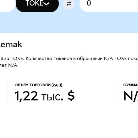
TOKE
okemak
 $ за TOKE. Количество токенов в обращении N/A TOKE пока
яет N/A.
ОБЪЕМ ТОРГОВЛИ
(24 Ч)
СУММА
1,22 тыс. $
N