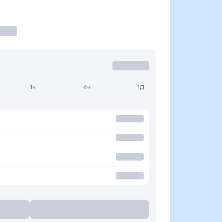
1ч
4ч
1Д