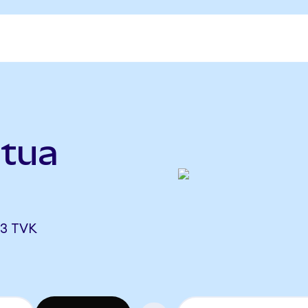
rtua
3 TVK