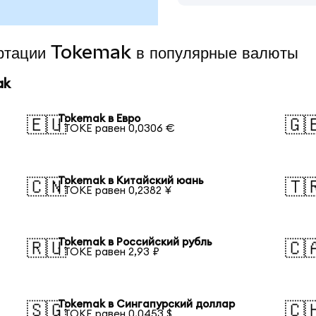
ертации Tokemak в популярные валюты
ak
Tokemak в Евро
🇪🇺
🇬
1 TOKE равен 0,0306 €
Tokemak в Китайский юань
🇨🇳
🇹
1 TOKE равен 0,2382 ¥
Tokemak в Российский рубль
🇷🇺
🇨
1 TOKE равен 2,93 ₽
Tokemak в Сингапурский доллар
🇸🇬
🇨
1 TOKE равен 0,0453 $