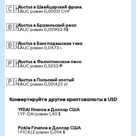
Auctus в Швейцарский франк
🇨🇭
1 AUC равен 0,00031 CHF
Auctus в Бразильский реал
🇧🇷
1 AUC равен 0,001953 R$
Auctus в Бангладешская така
🇧🇩
1 AUC равен 0,0473 ৳
Auctus в Филиппинское песо
🇵🇭
1 AUC равен 0,0233 ₱
Auctus в Польский злотый
🇵🇱
1 AUC равен 0,001423 zł
Конвертируйте другие криптовалюты в USD
YfDAI finance в Доллар США
1 YF-DAI равен 1,40 $
Pickle Finance в Доллар США
1 PICKLE равен 0,0114 $