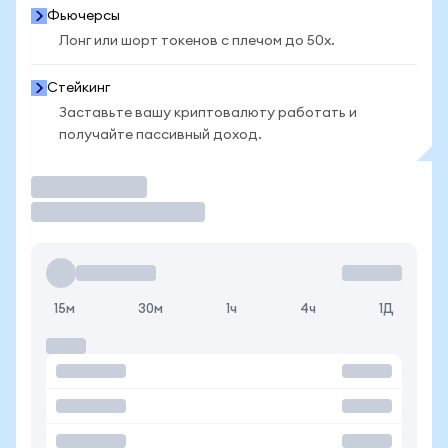
Фьючерсы
Лонг или шорт токенов с плечом до 50x.
Стейкинг
Заставьте вашу криптовалюту работать и
получайте пассивный доход.
Торговать
15м
30м
1ч
4ч
1Д