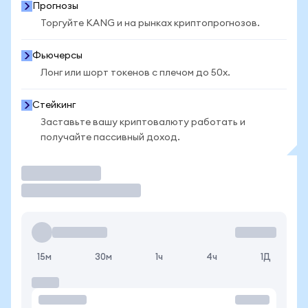
Прогнозы
Торгуйте KANG и на рынках криптопрогнозов.
Фьючерсы
Лонг или шорт токенов с плечом до 50x.
Стейкинг
Заставьте вашу криптовалюту работать и
получайте пассивный доход.
Торговать
15м
30м
1ч
4ч
1Д