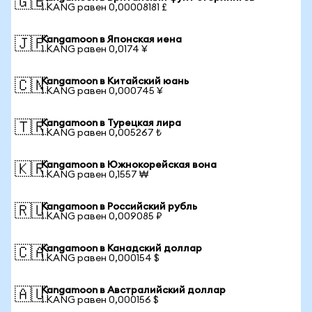
🇬🇧
1 KANG равен 0,00008181 £
Kangamoon в Японская иена
🇯🇵
1 KANG равен 0,0174 ¥
Kangamoon в Китайский юань
🇨🇳
1 KANG равен 0,000745 ¥
Kangamoon в Турецкая лира
🇹🇷
1 KANG равен 0,005267 ₺
Kangamoon в Южнокорейская вона
🇰🇷
1 KANG равен 0,1557 ₩
Kangamoon в Российский рубль
🇷🇺
1 KANG равен 0,009085 ₽
Kangamoon в Канадский доллар
🇨🇦
1 KANG равен 0,000154 $
Kangamoon в Австралийский доллар
🇦🇺
1 KANG равен 0,000156 $