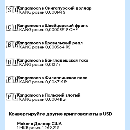
Kangamoon в Сингапурский доллар
🇸🇬
1 KANG равен 0,000141 $
Kangamoon в Швейцарский франк
🇨🇭
1 KANG равен 0,00008919 CHF
Kangamoon в Бразильский реал
🇧🇷
1 KANG равен 0,000564 R$
Kangamoon в Бангладешская така
🇧🇩
1 KANG равен 0,0137 ৳
Kangamoon в Филиппинское песо
🇵🇭
1 KANG равен 0,006716 ₱
Kangamoon в Польский злотый
🇵🇱
1 KANG равен 0,000411 zł
Конвертируйте другие криптовалюты в USD
Maker в Доллар США
1 MKR равен 1 269,21 $