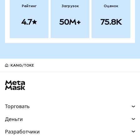
Рейтинг
Загрузок
Оценок
4.7
50M+
75.8K
KANG/TOKE
Нижний колонтитул сайта MetaMask
Торговать
Торговля
Деньги
Swaps
Покупайте
Разработчики
Прогнозы
НОВИНКА
Карта
Документация для разработчиков