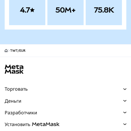
4.7
50M+
75.8K
TWT/EUR
Нижний колонтитул сайта MetaMask
Торговать
Торговля
Деньги
Swaps
Покупайте
Разработчики
Прогнозы
НОВИНКА
Карта
Документация для разработчиков
Установить MetaMask
Перпы
НОВИНКА
mUSD
НОВИНКА
Инфопанель
Защита транзакций