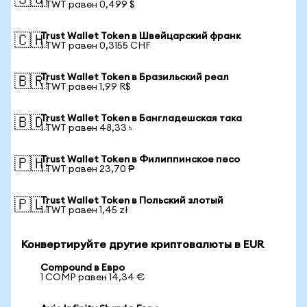
🇸🇬
1 TWT равен 0,499 $
Trust Wallet Token в Швейцарский франк
🇨🇭
1 TWT равен 0,3155 CHF
Trust Wallet Token в Бразильский реал
🇧🇷
1 TWT равен 1,99 R$
Trust Wallet Token в Бангладешская така
🇧🇩
1 TWT равен 48,33 ৳
Trust Wallet Token в Филиппинское песо
🇵🇭
1 TWT равен 23,70 ₱
Trust Wallet Token в Польский злотый
🇵🇱
1 TWT равен 1,45 zł
Конвертируйте другие криптовалюты в EUR
Compound в Евро
1 COMP равен 14,34 €