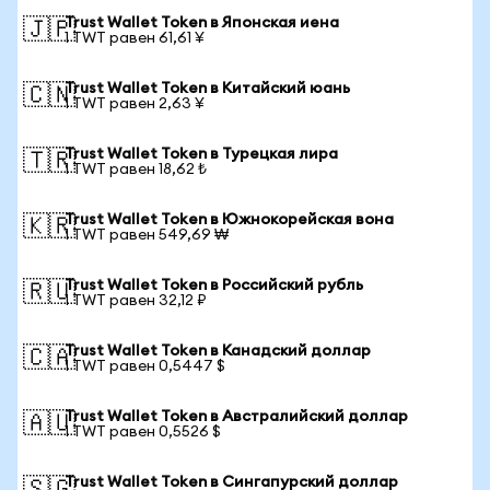
Trust Wallet Token в Японская иена
🇯🇵
1 TWT равен 61,61 ¥
Trust Wallet Token в Китайский юань
🇨🇳
1 TWT равен 2,63 ¥
Trust Wallet Token в Турецкая лира
🇹🇷
1 TWT равен 18,62 ₺
Trust Wallet Token в Южнокорейская вона
🇰🇷
1 TWT равен 549,69 ₩
Trust Wallet Token в Российский рубль
🇷🇺
1 TWT равен 32,12 ₽
Trust Wallet Token в Канадский доллар
🇨🇦
1 TWT равен 0,5447 $
Trust Wallet Token в Австралийский доллар
🇦🇺
1 TWT равен 0,5526 $
Trust Wallet Token в Сингапурский доллар