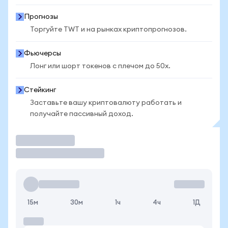
Прогнозы
Торгуйте TWT и на рынках криптопрогнозов.
Фьючерсы
Лонг или шорт токенов с плечом до 50x.
Стейкинг
Заставьте вашу криптовалюту работать и
получайте пассивный доход.
Торговать
15м
30м
1ч
4ч
1Д