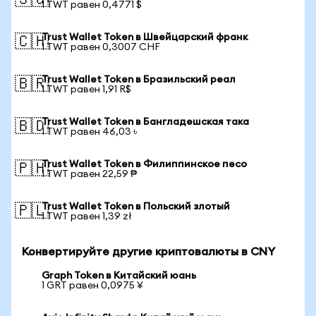
🇸🇬
1 TWT равен 0,4771 $
Trust Wallet Token в Швейцарский франк
🇨🇭
1 TWT равен 0,3007 CHF
Trust Wallet Token в Бразильский реал
🇧🇷
1 TWT равен 1,91 R$
Trust Wallet Token в Бангладешская така
🇧🇩
1 TWT равен 46,03 ৳
Trust Wallet Token в Филиппинское песо
🇵🇭
1 TWT равен 22,59 ₱
Trust Wallet Token в Польский злотый
🇵🇱
1 TWT равен 1,39 zł
Конвертируйте другие криптовалюты в CNY
Graph Token в Китайский юань
1 GRT равен 0,0975 ¥