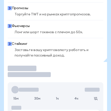
Прогнозы
Торгуйте TWT и на рынках криптопрогнозов.
Фьючерсы
Лонг или шорт токенов с плечом до 50x.
Стейкинг
Заставьте вашу криптовалюту работать и
получайте пассивный доход.
Торговать
15м
30м
1ч
4ч
1Д