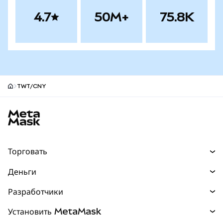
4.7
50M+
75.8K
TWT/CNY
Нижний колонтитул сайта MetaMask
Торговать
Торговля
Деньги
Swaps
Покупайте
Разработчики
Прогнозы
НОВИНКА
Карта
Документация для разработчиков
Установить MetaMask
Перпы
НОВИНКА
mUSD
НОВИНКА
Инфопанель
Защита транзакций