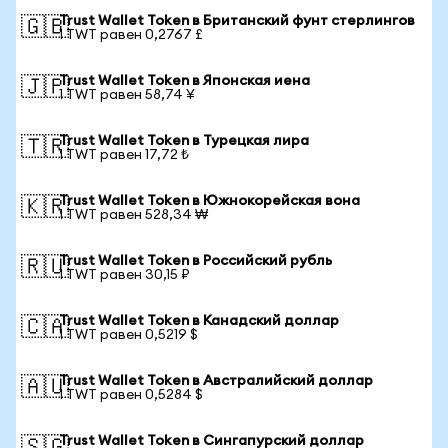
Trust Wallet Token в Британский фунт стерлингов
🇬🇧
1 TWT равен 0,2767 £
Trust Wallet Token в Японская иена
🇯🇵
1 TWT равен 58,74 ¥
Trust Wallet Token в Турецкая лира
🇹🇷
1 TWT равен 17,72 ₺
Trust Wallet Token в Южнокорейская вона
🇰🇷
1 TWT равен 528,34 ₩
Trust Wallet Token в Российский рубль
🇷🇺
1 TWT равен 30,15 ₽
Trust Wallet Token в Канадский доллар
🇨🇦
1 TWT равен 0,5219 $
Trust Wallet Token в Австралийский доллар
🇦🇺
1 TWT равен 0,5284 $
Trust Wallet Token в Сингапурский доллар