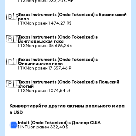
1 TXNon равен 233,70 CHF
Texas Instruments (Ondo Tokenized) в Бразильский
🇧🇷
реал
1 TXNon равен 1 474,27 R$
Texas Instruments (Ondo Tokenized) в
🇧🇩
Бангладешская така
1 TXNon равен 35 696,26 ৳
Texas Instruments (Ondo Tokenized) в
🇵🇭
Филиппинское песо
1 TXNon равен 17 557,46 ₱
Texas Instruments (Ondo Tokenized) в Польский
🇵🇱
злотый
1 TXNon равен 1 074,54 zł
Конвертируйте другие активы реального мира
в USD
Intuit (Ondo Tokenized) в Доллар США
1 INTUon равен 332,40 $