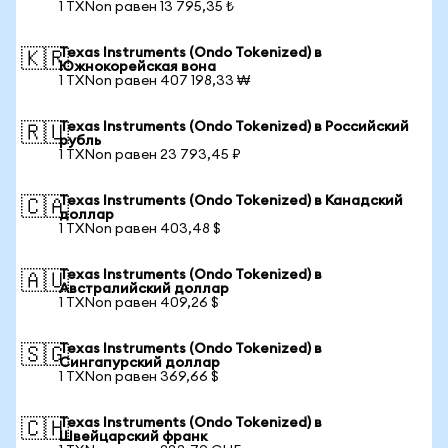
1 TXNon равен 13 795,35 ₺
Texas Instruments (Ondo Tokenized) в
🇰🇷
Южнокорейская вона
1 TXNon равен 407 198,33 ₩
Texas Instruments (Ondo Tokenized) в Российский
🇷🇺
рубль
1 TXNon равен 23 793,45 ₽
Texas Instruments (Ondo Tokenized) в Канадский
🇨🇦
доллар
1 TXNon равен 403,48 $
Texas Instruments (Ondo Tokenized) в
🇦🇺
Австралийский доллар
1 TXNon равен 409,26 $
Texas Instruments (Ondo Tokenized) в
🇸🇬
Сингапурский доллар
1 TXNon равен 369,66 $
Texas Instruments (Ondo Tokenized) в
🇨🇭
Швейцарский франк