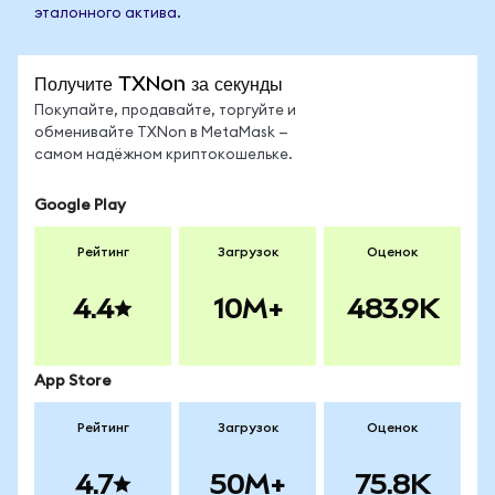
эталонного актива.
Получите TXNon за секунды
Покупайте, продавайте, торгуйте и
обменивайте TXNon в MetaMask —
самом надёжном криптокошельке.
Google Play
Рейтинг
Загрузок
Оценок
4.4
10M+
483.9K
App Store
Рейтинг
Загрузок
Оценок
4.7
50M+
75.8K