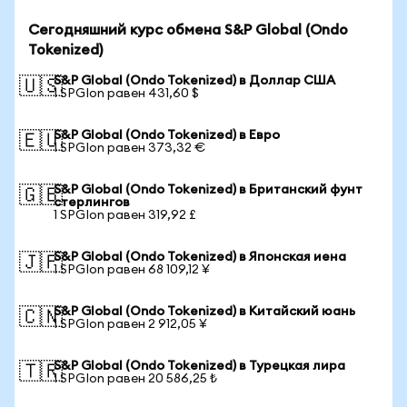
Сегодняшний курс обмена S&P Global (Ondo
Tokenized)
S&P Global (Ondo Tokenized) в Доллар США
🇺🇸
1 SPGIon равен 431,60 $
S&P Global (Ondo Tokenized) в Евро
🇪🇺
1 SPGIon равен 373,32 €
S&P Global (Ondo Tokenized) в Британский фунт
🇬🇧
стерлингов
1 SPGIon равен 319,92 £
S&P Global (Ondo Tokenized) в Японская иена
🇯🇵
1 SPGIon равен 68 109,12 ¥
S&P Global (Ondo Tokenized) в Китайский юань
🇨🇳
1 SPGIon равен 2 912,05 ¥
S&P Global (Ondo Tokenized) в Турецкая лира
🇹🇷
1 SPGIon равен 20 586,25 ₺