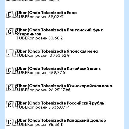
Uber (Ondo Tokenized) в Евро
🇪🇺
1 UBERon равен 59,02 €
Uber (Ondo Tokenized) в Британский фунт
🇬🇧
стерлингов
1 UBERon равен 50,60 £
Uber (Ondo Tokenized) в Японская иена
🇯🇵
1 UBERon равен 10 753,52 ¥
Uber (Ondo Tokenized) в Китайский юань
🇨🇳
1 UBERon равен 459,77 ¥
Uber (Ondo Tokenized) в Южнокорейская вона
🇰🇷
1 UBERon равен 96 951,17 ₩
Uber (Ondo Tokenized) в Российский рубль
🇷🇺
1 UBERon равен 5 536,07 ₽
Uber (Ondo Tokenized) в Канадский доллар
🇨🇦
1 UBERon равен 95,36 $