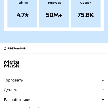
Рейтинг
Загрузок
Оценок
4.7
50M+
75.8K
UBERon/PHP
Нижний колонтитул сайта MetaMask
Торговать
Торговля
Деньги
Swaps
Покупайте
Разработчики
Прогнозы
НОВИНКА
Карта
Документация для разработчиков