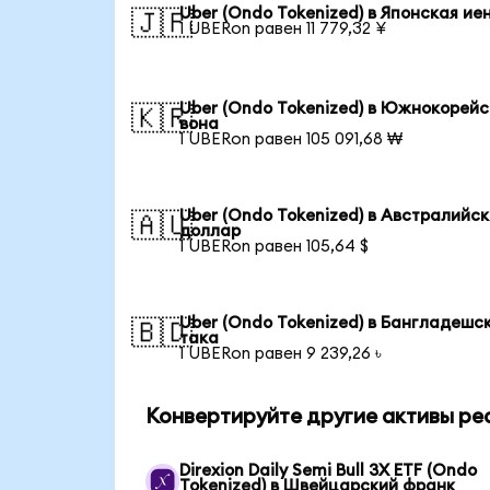
Uber (Ondo Tokenized) в Японская ие
🇯🇵
1 UBERon равен 11 779,32 ¥
Uber (Ondo Tokenized) в Южнокорей
🇰🇷
вона
1 UBERon равен 105 091,68 ₩
Uber (Ondo Tokenized) в Австралийс
🇦🇺
доллар
1 UBERon равен 105,64 $
Uber (Ondo Tokenized) в Бангладешс
🇧🇩
така
1 UBERon равен 9 239,26 ৳
Конвертируйте другие активы ре
Direxion Daily Semi Bull 3X ETF (Ondo
Tokenized) в Швейцарский франк