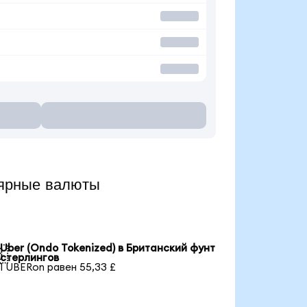
лярные валюты
Uber (Ondo Tokenized) в Британский фунт

стерлингов
1 UBERon равен 55,33 £