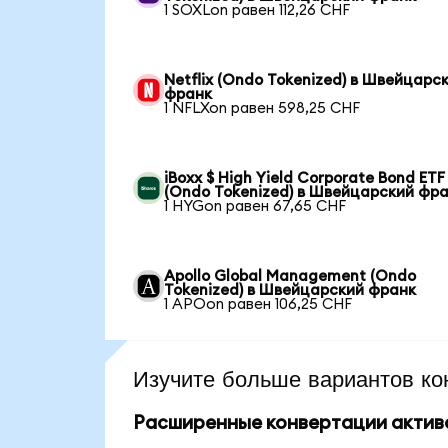
1 SOXLon равен 112,26 CHF
Netflix (Ondo Tokenized) в Швейцарс
франк
1 NFLXon равен 598,25 CHF
iBoxx $ High Yield Corporate Bond ETF
(Ondo Tokenized) в Швейцарский фр
1 HYGon равен 67,65 CHF
Apollo Global Management (Ondo
Tokenized) в Швейцарский франк
1 APOon равен 106,25 CHF
Изучите больше вариантов ко
Расширенные конвертации актив