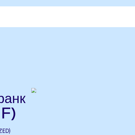
ранк
F)
ZED)