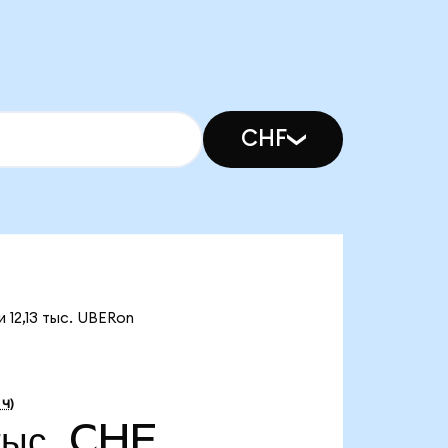
CHF
 12,13 тыс. UBERon
 Ч)
тыс. CHF