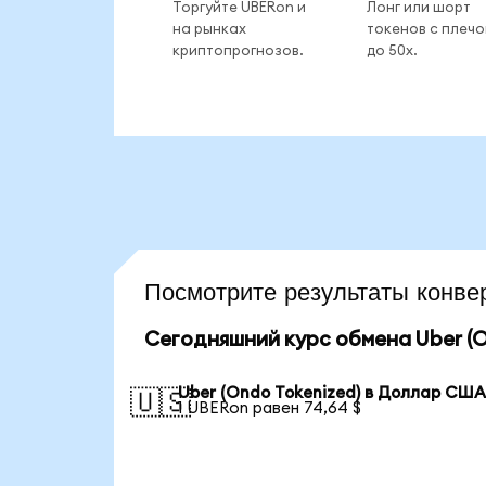
Торгуйте UBERon и
Лонг или шорт
на рынках
токенов с плеч
криптопрогнозов.
до 50x.
Посмотрите результаты конв
Сегодняшний курс обмена Uber (O
Uber (Ondo Tokenized) в Доллар СШ
🇺🇸
1 UBERon равен 74,64 $