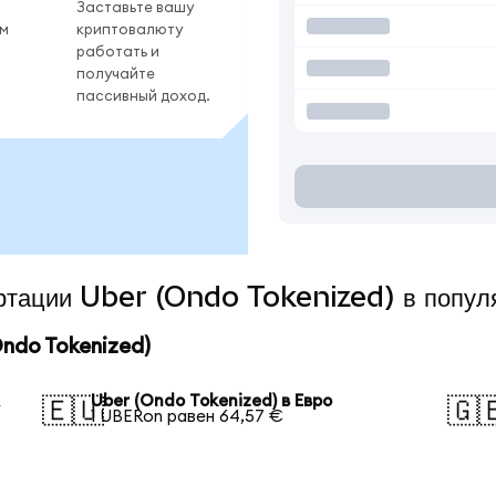
Заставьте вашу
ом
криптовалюту
работать и
получайте
пассивный доход.
ертации Uber (Ondo Tokenized) в попу
ndo Tokenized)
А
Uber (Ondo Tokenized) в Евро
🇪🇺
🇬
1 UBERon равен 64,57 €