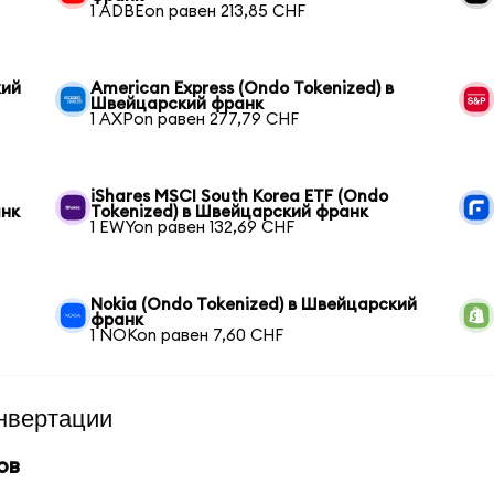
1 ADBEon равен 213,85 CHF
кий
American Express (Ondo Tokenized) в
Швейцарский франк
1 AXPon равен 277,79 CHF
iShares MSCI South Korea ETF (Ondo
анк
Tokenized) в Швейцарский франк
1 EWYon равен 132,69 CHF
Nokia (Ondo Tokenized) в Швейцарский
франк
1 NOKon равен 7,60 CHF
нвертации
ов