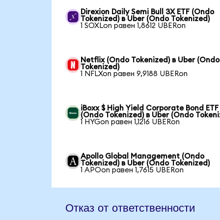
Direxion Daily Semi Bull 3X ETF (Ondo
Tokenized) в Uber (Ondo Tokenized)
1 SOXLon равен 1,8612 UBERon
Netflix (Ondo Tokenized) в Uber (Ondo
Tokenized)
1 NFLXon равен 9,9188 UBERon
iBoxx $ High Yield Corporate Bond ETF
(Ondo Tokenized) в Uber (Ondo Tokeni
1 HYGon равен 1,1216 UBERon
Apollo Global Management (Ondo
Tokenized) в Uber (Ondo Tokenized)
1 APOon равен 1,7615 UBERon
Отказ от ответственности