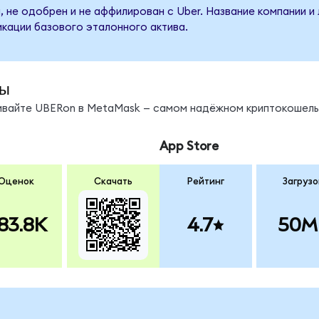
, не одобрен и не аффилирован с Uber. Название компании и
кации базового эталонного актива.
ды
нивайте UBERon в MetaMask — самом надёжном криптокошель
App Store
Оценок
Скачать
Рейтинг
Загрузо
83.8K
4.7
50M