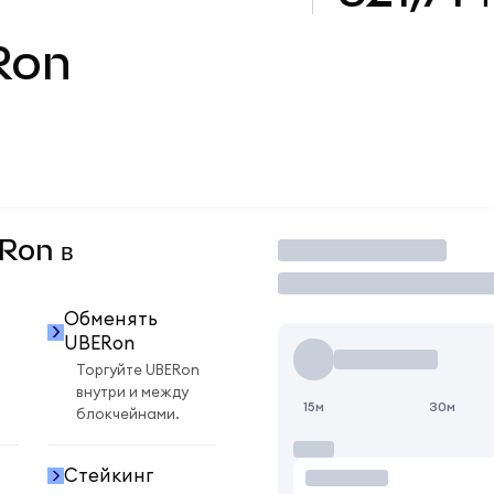
Ron
ERon в
Торговать
Обменять
UBERon
Торгуйте UBERon
внутри и между
15м
30м
блокчейнами.
Стейкинг