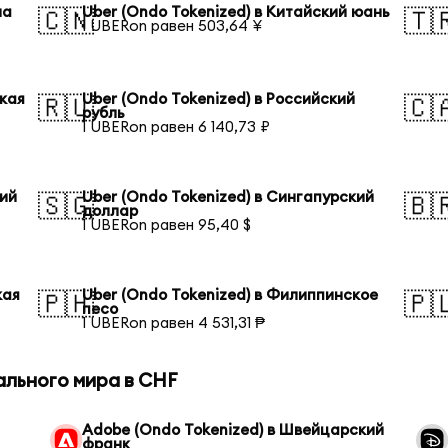
на
Uber (Ondo Tokenized) в Китайский юань
🇨🇳
🇹
1 UBERon равен 503,64 ¥
ская
Uber (Ondo Tokenized) в Российский
🇷🇺
🇨
рубль
1 UBERon равен 6 140,73 ₽
кий
Uber (Ondo Tokenized) в Сингапурский
🇸🇬
🇧
доллар
1 UBERon равен 95,40 $
кая
Uber (Ondo Tokenized) в Филиппинское
🇵🇭
🇵
песо
1 UBERon равен 4 531,31 ₱
ального мира в CHF
Adobe (Ondo Tokenized) в Швейцарский
франк