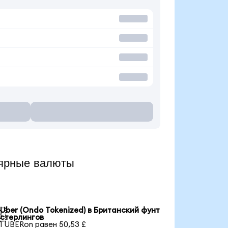
лярные валюты
Uber (Ondo Tokenized) в Британский фунт

стерлингов
1 UBERon равен 50,53 £