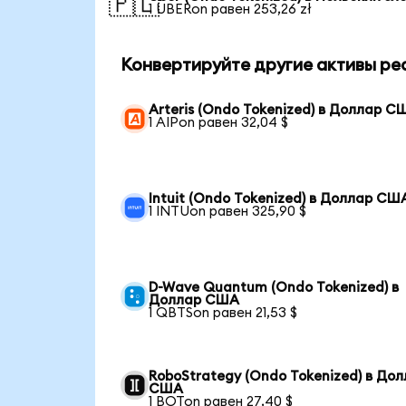
🇵🇱
1 UBERon равен 253,26 zł
Конвертируйте другие активы ре
Arteris (Ondo Tokenized) в Доллар С
1 AIPon равен 32,04 $
Intuit (Ondo Tokenized) в Доллар СШ
1 INTUon равен 325,90 $
D-Wave Quantum (Ondo Tokenized) в
Доллар США
1 QBTSon равен 21,53 $
RoboStrategy (Ondo Tokenized) в До
США
1 BOTon равен 27,40 $