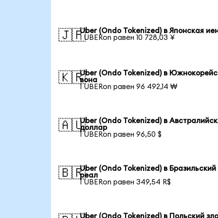
Uber (Ondo Tokenized) в Японская ие
🇯🇵
1 UBERon равен 10 728,03 ¥
Uber (Ondo Tokenized) в Южнокорей
🇰🇷
вона
1 UBERon равен 96 492,14 ₩
Uber (Ondo Tokenized) в Австралийс
🇦🇺
доллар
1 UBERon равен 96,50 $
Uber (Ondo Tokenized) в Бразильский
🇧🇷
реал
1 UBERon равен 349,54 R$
Uber (Ondo Tokenized) в Польский зл