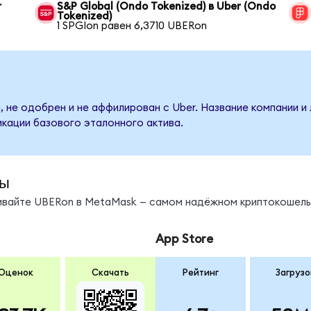
r
S&P Global (Ondo Tokenized) в Uber (Ondo
Tokenized)
1 SPGIon равен 6,3710 UBERon
, не одобрен и не аффилирован с Uber. Название компании и
кации базового эталонного актива.
ды
нивайте UBERon в MetaMask — самом надёжном криптокошель
App Store
Оценок
Скачать
Рейтинг
Загрузо