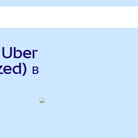
 Uber
ed) в