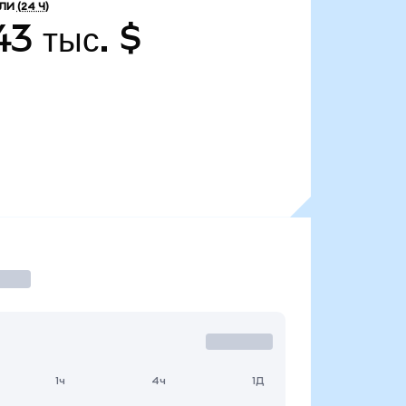
ЛИ
(24 Ч)
3 тыс. $
1ч
4ч
1Д