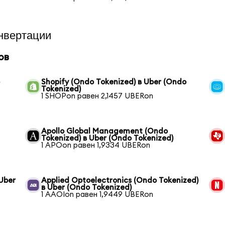
нвертации
ов
o
Shopify (Ondo Tokenized) в Uber (Ondo
Tokenized)
1 SHOPon равен 2,1457 UBERon
Apollo Global Management (Ondo
Tokenized) в Uber (Ondo Tokenized)
1 APOon равен 1,9334 UBERon
Uber
Applied Optoelectronics (Ondo Tokenized)
в Uber (Ondo Tokenized)
1 AAOIon равен 1,9449 UBERon