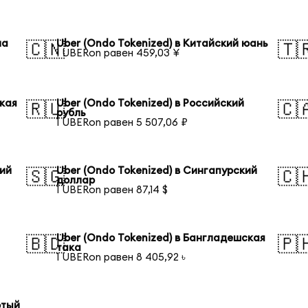
на
Uber (Ondo Tokenized) в Китайский юань
🇨🇳
🇹
1 UBERon равен 459,03 ¥
ская
Uber (Ondo Tokenized) в Российский
🇷🇺
🇨
рубль
1 UBERon равен 5 507,06 ₽
кий
Uber (Ondo Tokenized) в Сингапурский
🇸🇬
🇨
доллар
1 UBERon равен 87,14 $
Uber (Ondo Tokenized) в Бангладешская
🇧🇩
🇵
така
1 UBERon равен 8 405,92 ৳
отый