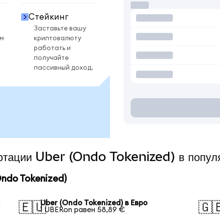
Стейкинг
Заставьте вашу
ом
криптовалюту
работать и
получайте
пассивный доход.
ертации Uber (Ondo Tokenized) в попу
ndo Tokenized)
А
Uber (Ondo Tokenized) в Евро
🇪🇺
🇬
1 UBERon равен 58,89 €