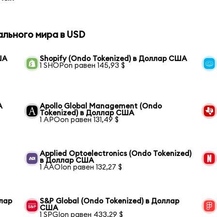
ального мира в USD
ША
Shopify (Ondo Tokenized) в Доллар США
1 SHOPon равен 145,93 $
А
Apollo Global Management (Ondo
Tokenized) в Доллар США
1 APOon равен 131,49 $
Applied Optoelectronics (Ondo Tokenized)
в Доллар США
1 AAOIon равен 132,27 $
ллар
S&P Global (Ondo Tokenized) в Доллар
США
1 SPGIon равен 433,29 $