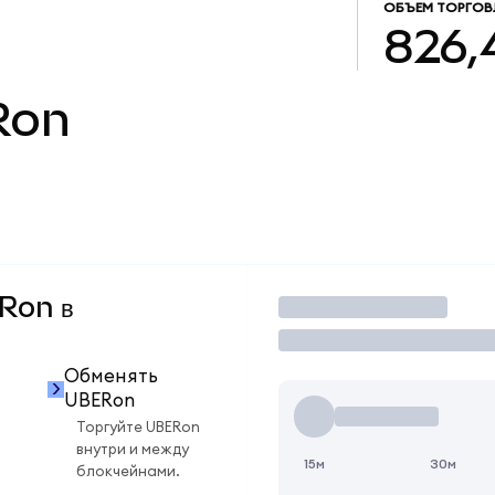
ОБЪЕМ ТОРГОВ
826,4
Ron
ERon в
Торговать
Обменять
UBERon
Торгуйте UBERon
внутри и между
15м
30м
блокчейнами.