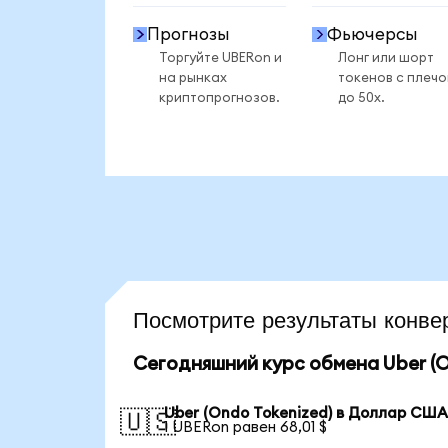
Прогнозы
Фьючерсы
Торгуйте UBERon и
Лонг или шорт
на рынках
токенов с плеч
криптопрогнозов.
до 50x.
Посмотрите результаты конв
Сегодняшний курс обмена Uber (O
Uber (Ondo Tokenized) в Доллар СШ
🇺🇸
1 UBERon равен 68,01 $