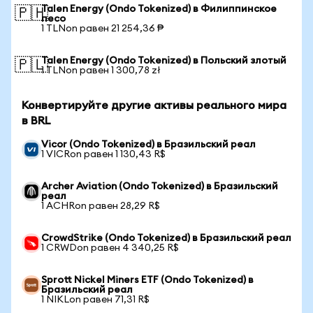
Talen Energy (Ondo Tokenized) в Филиппинское
🇵🇭
песо
1 TLNon равен 21 254,36 ₱
Talen Energy (Ondo Tokenized) в Польский злотый
🇵🇱
1 TLNon равен 1 300,78 zł
Конвертируйте другие активы реального мира
в BRL
Vicor (Ondo Tokenized) в Бразильский реал
1 VICRon равен 1 130,43 R$
Archer Aviation (Ondo Tokenized) в Бразильский
реал
1 ACHRon равен 28,29 R$
CrowdStrike (Ondo Tokenized) в Бразильский реал
1 CRWDon равен 4 340,25 R$
Sprott Nickel Miners ETF (Ondo Tokenized) в
Бразильский реал
1 NIKLon равен 71,31 R$