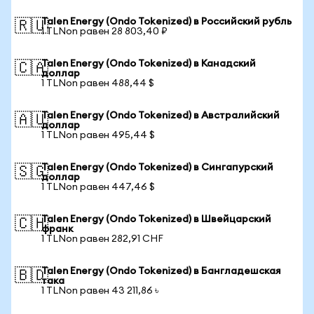
Talen Energy (Ondo Tokenized) в Российский рубль
🇷🇺
1 TLNon равен 28 803,40 ₽
Talen Energy (Ondo Tokenized) в Канадский
🇨🇦
доллар
1 TLNon равен 488,44 $
Talen Energy (Ondo Tokenized) в Австралийский
🇦🇺
доллар
1 TLNon равен 495,44 $
Talen Energy (Ondo Tokenized) в Сингапурский
🇸🇬
доллар
1 TLNon равен 447,46 $
Talen Energy (Ondo Tokenized) в Швейцарский
🇨🇭
франк
1 TLNon равен 282,91 CHF
Talen Energy (Ondo Tokenized) в Бангладешская
🇧🇩
така
1 TLNon равен 43 211,86 ৳