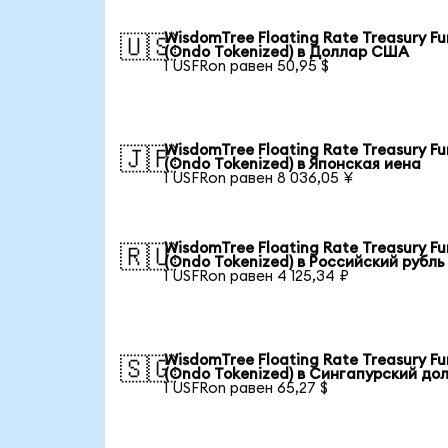
WisdomTree Floating Rate Treasury F
🇺🇸
(Ondo Tokenized) в Доллар США
1 USFRon равен 50,95 $
WisdomTree Floating Rate Treasury F
🇯🇵
(Ondo Tokenized) в Японская иена
1 USFRon равен 8 036,05 ¥
WisdomTree Floating Rate Treasury F
🇷🇺
(Ondo Tokenized) в Российский рубль
1 USFRon равен 4 125,34 ₽
WisdomTree Floating Rate Treasury F
🇸🇬
(Ondo Tokenized) в Сингапурский до
1 USFRon равен 65,27 $