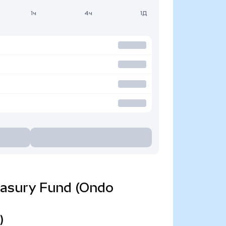
1ч
4ч
1Д
reasury Fund (Ondo
)