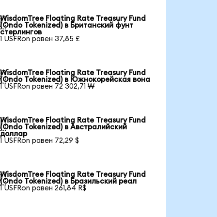
WisdomTree Floating Rate Treasury Fund

(Ondo Tokenized) в Британский фунт
стерлингов
1 USFRon равен 37,85 £
WisdomTree Floating Rate Treasury Fund

(Ondo Tokenized) в Южнокорейская вона
1 USFRon равен 72 302,71 ₩
WisdomTree Floating Rate Treasury Fund

(Ondo Tokenized) в Австралийский
доллар
1 USFRon равен 72,29 $
WisdomTree Floating Rate Treasury Fund

(Ondo Tokenized) в Бразильский реал
1 USFRon равен 261,84 R$