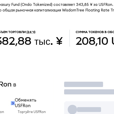
easury Fund (Ondo Tokenized) составляет 343,85 ¥ за USFRon
о общая рыночная капитализация WisdomTree Floating Rate Tr
БЪЕМ ТОРГОВЛИ
(24 Ч)
СУММА ТОКЕНОВ В ОБ
382,88 тыс. ¥
208,10
FRon в
Торговать
Обменять
USFRon
Ron
Торгуйте USFRon