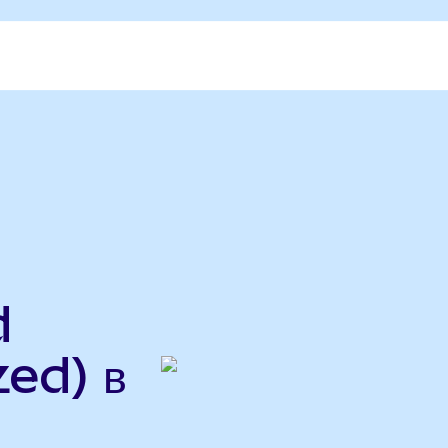
d
ed) в