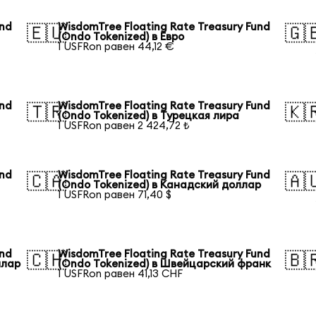
und
WisdomTree Floating Rate Treasury Fund
🇪🇺
🇬
(Ondo Tokenized) в Евро
1 USFRon равен 44,12 €
und
WisdomTree Floating Rate Treasury Fund
🇹🇷
🇰
(Ondo Tokenized) в Турецкая лира
1 USFRon равен 2 424,72 ₺
und
WisdomTree Floating Rate Treasury Fund
🇨🇦
🇦
(Ondo Tokenized) в Канадский доллар
1 USFRon равен 71,40 $
und
WisdomTree Floating Rate Treasury Fund
🇨🇭
🇧
ллар
(Ondo Tokenized) в Швейцарский франк
1 USFRon равен 41,13 CHF