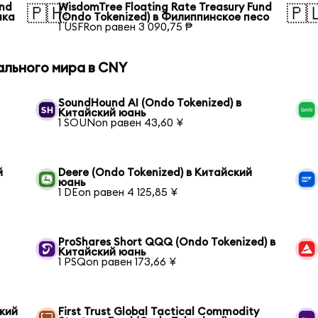
und
WisdomTree Floating Rate Treasury Fund
🇵🇭
🇵
ака
(Ondo Tokenized) в Филиппинское песо
1 USFRon равен 3 090,75 ₱
ального мира в CNY
SoundHound AI (Ondo Tokenized) в
Китайский юань
1 SOUNon равен 43,60 ¥
й
Deere (Ondo Tokenized) в Китайский
юань
1 DEon равен 4 125,85 ¥
ProShares Short QQQ (Ondo Tokenized) в
Китайский юань
1 PSQon равен 173,66 ¥
ский
First Trust Global Tactical Commodity