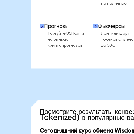
на наличные.
Прогнозы
Фьючерсы
Торгуйте USFRon и
Лонг или шорт
на рынках
токенов с плеч
криптопрогнозов.
до 50x.
Посмотрите результаты ко
Tokenized) в популярные в
Сегодняшний курс обмена WisdomTr