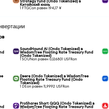
Strategy Fund (Ondo Tokenized) в
Китайский юань
1 FTGCon равен 194,17 ¥
нвертации
ов
SoundHound AI (Ondo Tokenized) в
und
WisdomTree Floating Rate Treasury Fund
(Ondo Tokenized)
1 SOUNon равен 0,126801 USFRon
ee
Deere (Ondo Tokenized) в WisdomTree
Floating Rate Treasury Fund (Ondo
Tokenized)
1 DEon равен 11,9992 USFRon
ProShares Short QQQ (Ondo Tokenized) в
und
WisdomTree Floating Rate Treasury Fund