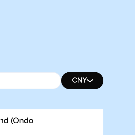
CNY
und (Ondo