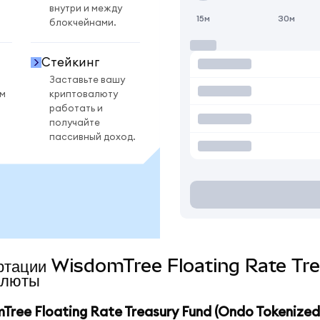
внутри и между
15м
30м
блокчейнами.
Стейкинг
Заставьте вашу
ом
криптовалюту
работать и
получайте
пассивный доход.
нвертации WisdomTree Floating Rate T
алюты
ee Floating Rate Treasury Fund (Ondo Tokenized