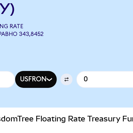
Y)
NG RATE
РАВНО 343,8452
USFRON
isdomTree Floating Rate Treasury F