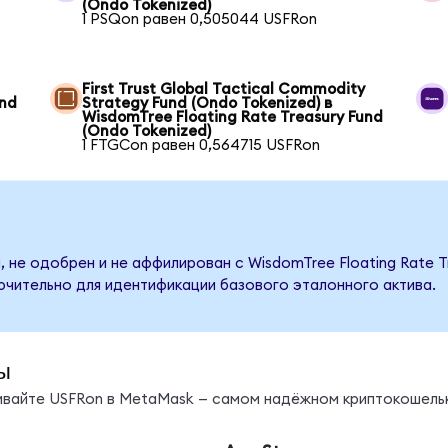
(Ondo Tokenized)
1 PSQon равен 0,505044 USFRon
First Trust Global Tactical Commodity
und
Strategy Fund (Ondo Tokenized) в
WisdomTree Floating Rate Treasury Fund
(Ondo Tokenized)
1 FTGCon равен 0,564715 USFRon
 не одобрен и не аффилирован с WisdomTree Floating Rate T
ючительно для идентификации базового эталонного актива.
ы
нивайте USFRon в MetaMask — самом надёжном криптокошель