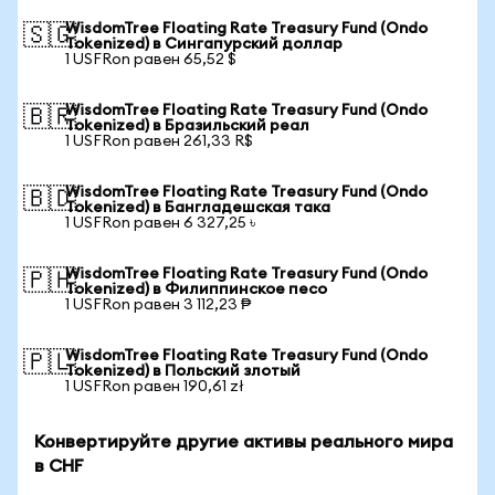
WisdomTree Floating Rate Treasury Fund (Ondo
🇸🇬
Tokenized) в Сингапурский доллар
1 USFRon равен 65,52 $
WisdomTree Floating Rate Treasury Fund (Ondo
🇧🇷
Tokenized) в Бразильский реал
1 USFRon равен 261,33 R$
WisdomTree Floating Rate Treasury Fund (Ondo
🇧🇩
Tokenized) в Бангладешская така
1 USFRon равен 6 327,25 ৳
WisdomTree Floating Rate Treasury Fund (Ondo
🇵🇭
Tokenized) в Филиппинское песо
1 USFRon равен 3 112,23 ₱
WisdomTree Floating Rate Treasury Fund (Ondo
🇵🇱
Tokenized) в Польский злотый
1 USFRon равен 190,61 zł
Конвертируйте другие активы реального мира
в CHF