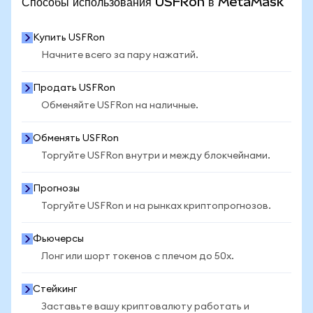
Способы использования USFRon в MetaMask
Купить USFRon
Начните всего за пару нажатий.
Продать USFRon
Обменяйте USFRon на наличные.
Обменять USFRon
Торгуйте USFRon внутри и между блокчейнами.
Прогнозы
Торгуйте USFRon и на рынках криптопрогнозов.
Фьючерсы
Лонг или шорт токенов с плечом до 50x.
Стейкинг
Заставьте вашу криптовалюту работать и