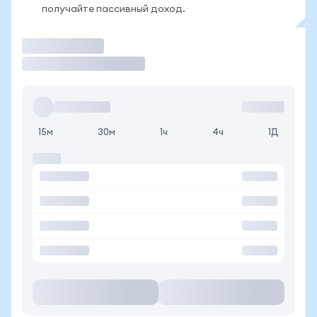
получайте пассивный доход.
Торговать
15м
30м
1ч
4ч
1Д