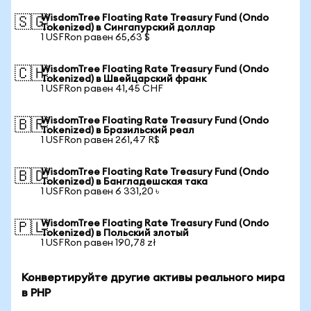
WisdomTree Floating Rate Treasury Fund (Ondo
🇸🇬
Tokenized) в Сингапурский доллар
1 USFRon равен 65,63 $
WisdomTree Floating Rate Treasury Fund (Ondo
🇨🇭
Tokenized) в Швейцарский франк
1 USFRon равен 41,45 CHF
WisdomTree Floating Rate Treasury Fund (Ondo
🇧🇷
Tokenized) в Бразильский реал
1 USFRon равен 261,47 R$
WisdomTree Floating Rate Treasury Fund (Ondo
🇧🇩
Tokenized) в Бангладешская така
1 USFRon равен 6 331,20 ৳
WisdomTree Floating Rate Treasury Fund (Ondo
🇵🇱
Tokenized) в Польский злотый
1 USFRon равен 190,78 zł
Конвертируйте другие активы реального мира
в PHP