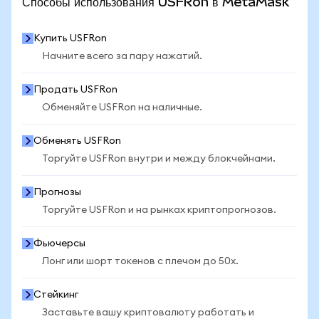
Способы использования USFRon в MetaMask
Купить USFRon
Начните всего за пару нажатий.
Продать USFRon
Обменяйте USFRon на наличные.
Обменять USFRon
Торгуйте USFRon внутри и между блокчейнами.
Прогнозы
Торгуйте USFRon и на рынках криптопрогнозов.
Фьючерсы
Лонг или шорт токенов с плечом до 50x.
Стейкинг
Заставьте вашу криптовалюту работать и