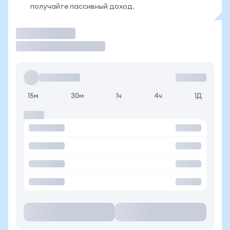
получайте пассивный доход.
Торговать
15м
30м
1ч
4ч
1Д