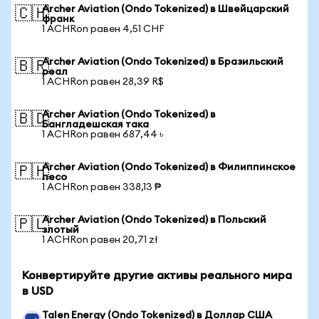
Archer Aviation (Ondo Tokenized) в Швейцарский
🇨🇭
франк
1 ACHRon равен 4,51 CHF
Archer Aviation (Ondo Tokenized) в Бразильский
🇧🇷
реал
1 ACHRon равен 28,39 R$
Archer Aviation (Ondo Tokenized) в
🇧🇩
Бангладешская така
1 ACHRon равен 687,44 ৳
Archer Aviation (Ondo Tokenized) в Филиппинское
🇵🇭
песо
1 ACHRon равен 338,13 ₱
Archer Aviation (Ondo Tokenized) в Польский
🇵🇱
злотый
1 ACHRon равен 20,71 zł
Конвертируйте другие активы реального мира
в USD
Talen Energy (Ondo Tokenized) в Доллар США