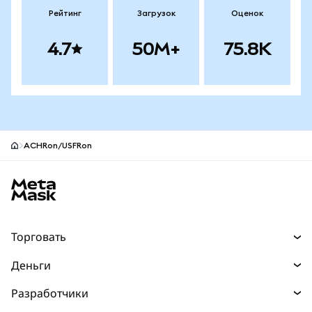
Рейтинг
Загрузок
Оценок
4.7
50M+
75.8K
ACHRon/USFRon
Нижний колонтитул сайта MetaMask
Торговать
Торговля
Деньги
Swaps
Покупайте
Разработчики
Прогнозы
НОВИНКА
Карта
Документация для разработчиков