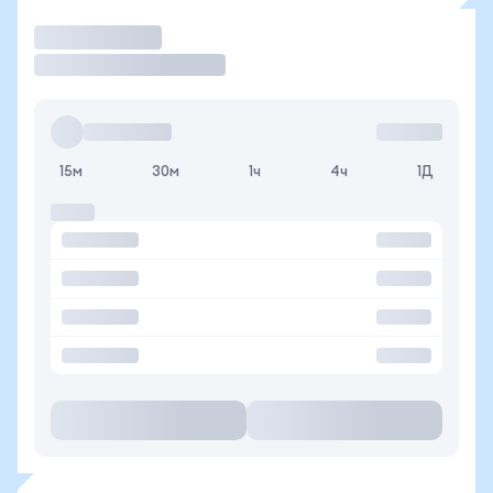
Торговать
15м
30м
1ч
4ч
1Д