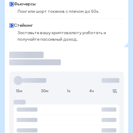
Фьючерсы
Лонг или шорт токенов с плечом до 50x.
Стейкинг
Заставьте вашу криптовалюту работать и
получайте пассивный доход.
Торговать
15м
30м
1ч
4ч
1Д