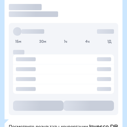
Торговать
15м
30м
1ч
4ч
1Д
Посмотрите результаты конвертации Invesco DB