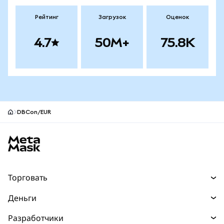
Рейтинг
Загрузок
Оценок
4.7
50M+
75.8K
DBCon/EUR
Нижний колонтитул сайта MetaMask
Торговать
Торговля
Деньги
Swaps
Покупайте
Разработчики