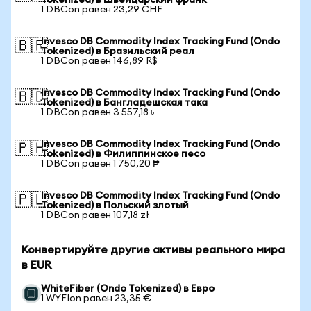
Tokenized) в Швейцарский франк
1 DBCon равен 23,29 CHF
Invesco DB Commodity Index Tracking Fund (Ondo
🇧🇷
Tokenized) в Бразильский реал
1 DBCon равен 146,89 R$
Invesco DB Commodity Index Tracking Fund (Ondo
🇧🇩
Tokenized) в Бангладешская така
1 DBCon равен 3 557,18 ৳
Invesco DB Commodity Index Tracking Fund (Ondo
🇵🇭
Tokenized) в Филиппинское песо
1 DBCon равен 1 750,20 ₱
Invesco DB Commodity Index Tracking Fund (Ondo
🇵🇱
Tokenized) в Польский злотый
1 DBCon равен 107,18 zł
Конвертируйте другие активы реального мира
в EUR
WhiteFiber (Ondo Tokenized) в Евро
1 WYFIon равен 23,35 €