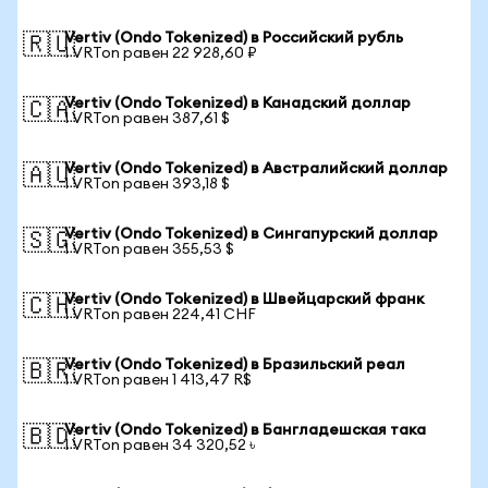
Vertiv (Ondo Tokenized) в Российский рубль
🇷🇺
1 VRTon равен 22 928,60 ₽
Vertiv (Ondo Tokenized) в Канадский доллар
🇨🇦
1 VRTon равен 387,61 $
Vertiv (Ondo Tokenized) в Австралийский доллар
🇦🇺
1 VRTon равен 393,18 $
Vertiv (Ondo Tokenized) в Сингапурский доллар
🇸🇬
1 VRTon равен 355,53 $
Vertiv (Ondo Tokenized) в Швейцарский франк
🇨🇭
1 VRTon равен 224,41 CHF
Vertiv (Ondo Tokenized) в Бразильский реал
🇧🇷
1 VRTon равен 1 413,47 R$
Vertiv (Ondo Tokenized) в Бангладешская така
🇧🇩
1 VRTon равен 34 320,52 ৳