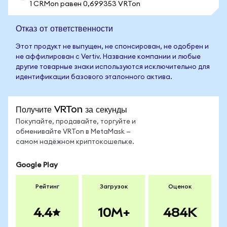
1 CRMon равен 0,699353 VRTon
Отказ от ответственности
Этот продукт не выпущен, не спонсирован, не одобрен и
не аффилирован с Vertiv. Название компании и любые
другие товарные знаки используются исключительно для
идентификации базового эталонного актива.
Получите VRTon за секунды
Покупайте, продавайте, торгуйте и
обменивайте VRTon в MetaMask —
самом надёжном криптокошельке.
Google Play
Рейтинг
Загрузок
Оценок
4.4
10M+
484K