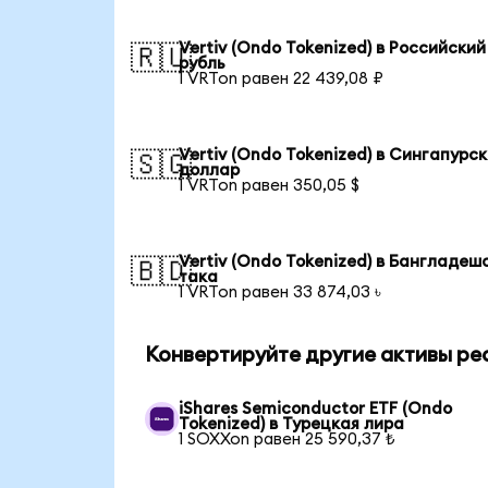
Vertiv (Ondo Tokenized) в Российский
🇷🇺
рубль
1 VRTon равен 22 439,08 ₽
Vertiv (Ondo Tokenized) в Сингапурс
🇸🇬
доллар
1 VRTon равен 350,05 $
Vertiv (Ondo Tokenized) в Бангладеш
🇧🇩
така
1 VRTon равен 33 874,03 ৳
Конвертируйте другие активы ре
iShares Semiconductor ETF (Ondo
Tokenized) в Турецкая лира
1 SOXXon равен 25 590,37 ₺