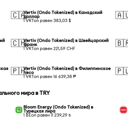
Vertiv (Ondo Tokenized) в Канадский
🇨🇦
🇦
доллар
1 VRTon равен 383,03 $
кий
Vertiv (Ondo Tokenized) в Швейцарский
🇨🇭
🇧
франк
1 VRTon равен 221,59 CHF
ская
Vertiv (Ondo Tokenized) в Филиппинское
🇵🇭
🇵
песо
1 VRTon равен 16 639,38 ₱
ального мира в TRY
Bloom Energy (Ondo Tokenized) в
Турецкая лира
1 BEon равен 11 239,29 ₺