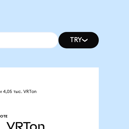
TRY
и 4,05 тыс. VRTon
РОТЕ
.
VRTon