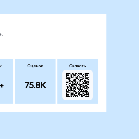
е.
к
Оценок
Скачать
+
75.8K