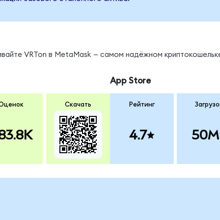
нивайте VRTon в MetaMask — самом надёжном криптокошельк
App Store
Оценок
Скачать
Рейтинг
Загрузо
83.8K
4.7
50M