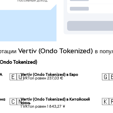
пассивный доход.
ертации Vertiv (Ondo Tokenized) в поп
Ondo Tokenized)
ША
Vertiv (Ondo Tokenized) в Евро
🇪🇺
🇬
1 VRTon равен 237,03 €
ена
Vertiv (Ondo Tokenized) в Китайский
🇨🇳
🇰
юань
1 VRTon равен 1 843,27 ¥