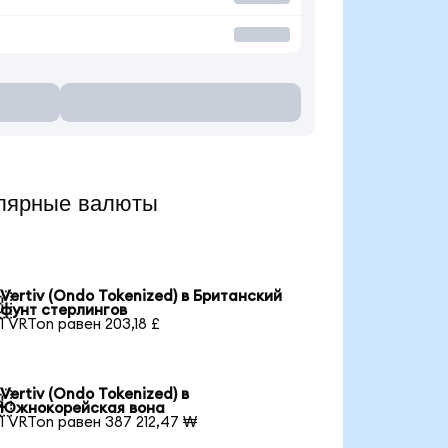
улярные валюты
Vertiv (Ondo Tokenized) в Британский

фунт стерлингов
1 VRTon равен 203,18 £
Vertiv (Ondo Tokenized) в

Южнокорейская вона
1 VRTon равен 387 212,47 ₩