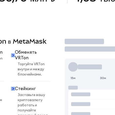
Ton в MetaMask
Торговать
n
Обменять
VRTon
on
Торгуйте VRTon
внутри и между
блокчейнами.
15м
30м
Стейкинг
Заставьте вашу
ом
криптовалюту
работать и
получайте