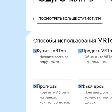
ПОСМОТРЕТЬ БОЛЬШЕ СТАТИСТИКИ
ПОСМОТРЕТЬ БОЛЬШЕ СТАТИСТИКИ
Способы использования VR
Купить VRTon
Продать VRTo
Начните всего за
Обменяйте VRT
пару нажатий.
на наличные.
Прогнозы
Фьючерсы
Торгуйте VRTon и
Лонг или шорт
на рынках
токенов с плеч
криптопрогнозов.
до 50x.