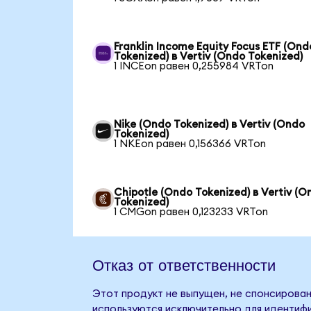
Franklin Income Equity Focus ETF (Ond
Tokenized) в Vertiv (Ondo Tokenized)
1 INCEon равен 0,255984 VRTon
Nike (Ondo Tokenized) в Vertiv (Ondo
Tokenized)
1 NKEon равен 0,156366 VRTon
Chipotle (Ondo Tokenized) в Vertiv (O
Tokenized)
1 CMGon равен 0,123233 VRTon
Отказ от ответственности
Этот продукт не выпущен, не спонсирован,
используются исключительно для идентифи