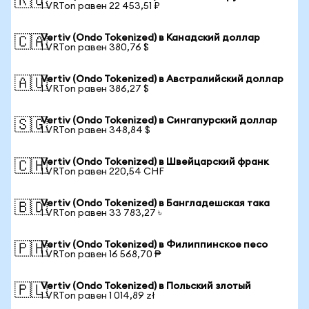
🇷🇺
1 VRTon равен 22 453,51 ₽
Vertiv (Ondo Tokenized) в Канадский доллар
🇨🇦
1 VRTon равен 380,76 $
Vertiv (Ondo Tokenized) в Австралийский доллар
🇦🇺
1 VRTon равен 386,27 $
Vertiv (Ondo Tokenized) в Сингапурский доллар
🇸🇬
1 VRTon равен 348,84 $
Vertiv (Ondo Tokenized) в Швейцарский франк
🇨🇭
1 VRTon равен 220,54 CHF
Vertiv (Ondo Tokenized) в Бангладешская така
🇧🇩
1 VRTon равен 33 783,27 ৳
Vertiv (Ondo Tokenized) в Филиппинское песо
🇵🇭
1 VRTon равен 16 568,70 ₱
Vertiv (Ondo Tokenized) в Польский злотый
🇵🇱
1 VRTon равен 1 014,89 zł