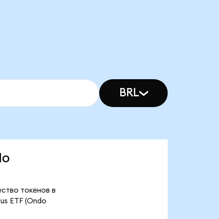
BRL
do
ество токенов в
cus ETF (Ondo