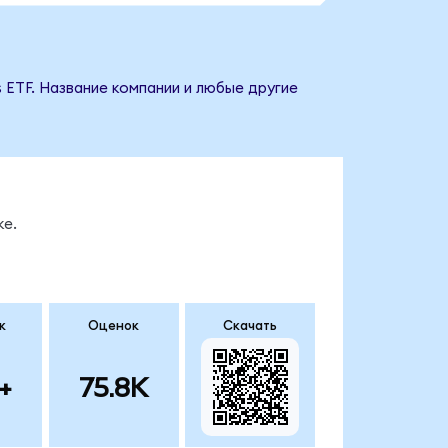
s ETF. Название компании и любые другие
ке.
к
Оценок
Скачать
+
75.8K