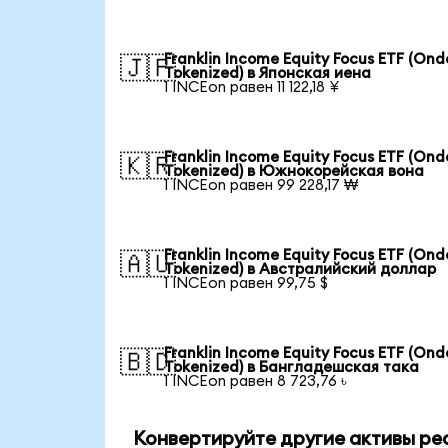
Franklin Income Equity Focus ETF (Ond
🇯🇵
Tokenized) в Японская иена
1 INCEon равен 11 122,18 ¥
Franklin Income Equity Focus ETF (Ond
🇰🇷
Tokenized) в Южнокорейская вона
1 INCEon равен 99 228,17 ₩
Franklin Income Equity Focus ETF (Ond
🇦🇺
Tokenized) в Австралийский доллар
1 INCEon равен 99,75 $
Franklin Income Equity Focus ETF (Ond
🇧🇩
Tokenized) в Бангладешская така
1 INCEon равен 8 723,76 ৳
Конвертируйте другие активы ре