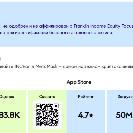
 не одобрен и не аффилирован с Franklin Income Equity Focu
но для идентификации базового эталонного актива.
ы
нивайте INCEon в MetaMask — самом надёжном криптокошель
App Store
Оценок
Скачать
Рейтинг
Загрузо
83.8K
4.7
50M