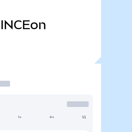
INCEon
1ч
4ч
1Д