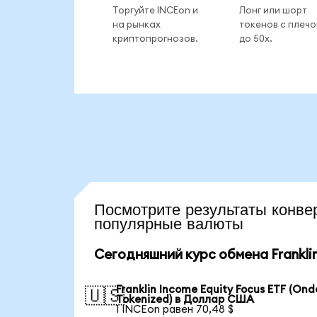
Торгуйте INCEon и
Лонг или шорт
на рынках
токенов с плеч
криптопрогнозов.
до 50x.
Посмотрите результаты кон
популярные валюты
Сегодняшний курс обмена Franklin
Franklin Income Equity Focus ETF (Ond
🇺🇸
Tokenized) в Доллар США
1 INCEon равен 70,48 $