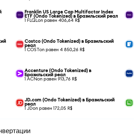
й
Franklin US Large Cap Multifactor Index
ETF (Ondo Tokenized) в Бразильский реал
1 FLQLon равен 406,64 R$
кий
Costco (Ondo Tokenized) в Бразильский
реал
1 COSTon равен 4 850,26 R$
Accenture (Ondo Tokenized) в
Бразильский реал
1 ACNon равен 913,76 R$
JD.com (Ondo Tokenized) в Бразильский
реал
1 JDon равен 172,05 R$
нвертации