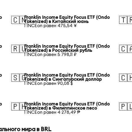
o
Franklin Income Equity Focus ETF (Ondo
🇨🇳
🇹
Tokenized) в Китайский юань
1 INCEon равен 475,54 ¥
o
Franklin Income Equity Focus ETF (Ondo
🇷🇺
🇨
Tokenized) в Российский рубль
1 INCEon равен 5 798,11 ₽
o
Franklin Income Equity Focus ETF (Ondo
🇸🇬
🇨
Tokenized) в Сингапурский доллар
1 INCEon равен 90,08 $
o
Franklin Income Equity Focus ETF (Ondo
🇵🇭
🇵
Tokenized) в Филиппинское песо
1 INCEon равен 4 278,49 ₱
ального мира в BRL