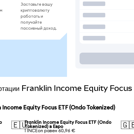
Заставьте вашу
ом
криптовалюту
работать и
получайте
пассивный доход.
вертации Franklin Income Equity Focu
 Income Equity Focus ETF (Ondo Tokenized)
o
Franklin Income Equity Focus ETF (Ondo
🇪🇺
🇬
Tokenized) в Евро
1 INCEon равен 60,96 €