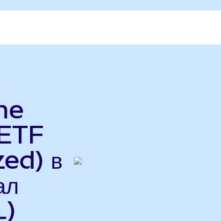
me
 ETF
ed) в
ал
L)