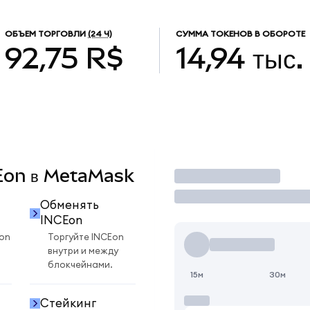
ОБЪЕМ ТОРГОВЛИ
(24 Ч)
СУММА ТОКЕНОВ В ОБОРОТЕ
92,75 R$
14,94 тыс.
CEon в MetaMask
Торговать
Обменять
INCEon
on
Торгуйте INCEon
внутри и между
блокчейнами.
15м
30м
Стейкинг