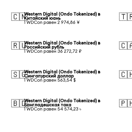
Western Digital (Ondo Tokenized) в
🇨🇳
🇹
Китайский юань
1 WDCon равен 2 974,86 ¥
Western Digital (Ondo Tokenized) в
🇷🇺
🇨
Российский рубль
1 WDCon равен 36 272,72 ₽
Western Digital (Ondo Tokenized) в
🇸🇬
🇨
Сингапурский доллар
1 WDCon равен 563,54 $
Western Digital (Ondo Tokenized) в
🇧🇩
🇵
Бангладешская така
1 WDCon равен 54 574,23 ৳