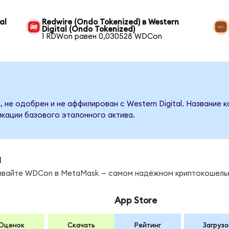
al
Redwire (Ondo Tokenized) в Western
Digital (Ondo Tokenized)
1 RDWon равен 0,030528 WDCon
 не одобрен и не аффилирован с Western Digital. Название 
кации базового эталонного актива.
ы
нивайте WDCon в MetaMask — самом надёжном криптокошель
App Store
Оценок
Скачать
Рейтинг
Загрузо