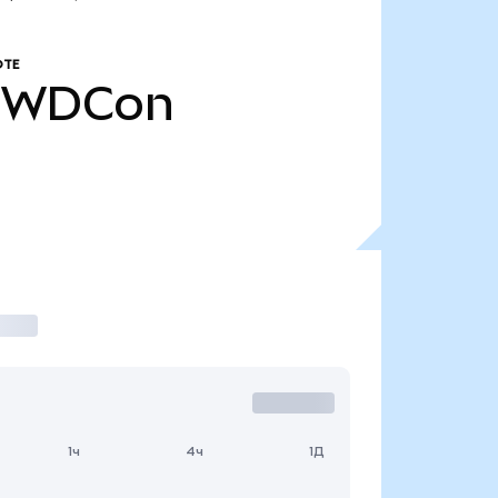
ОТЕ
WDCon
1ч
4ч
1Д