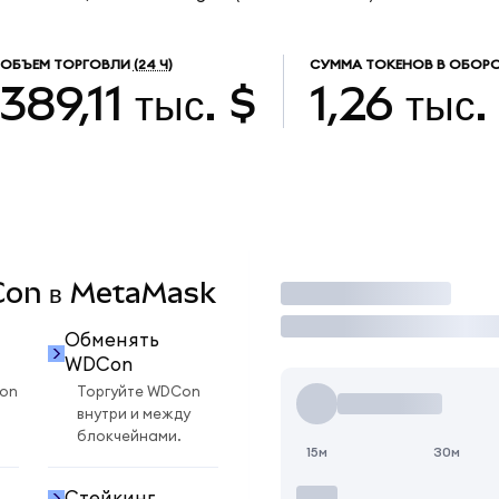
ОБЪЕМ ТОРГОВЛИ
(24 Ч)
СУММА ТОКЕНОВ В ОБОР
389,11 тыс. $
1,26 тыс.
DCon в MetaMask
Торговать
Обменять
WDCon
on
Торгуйте WDCon
внутри и между
блокчейнами.
15м
30м
Стейкинг