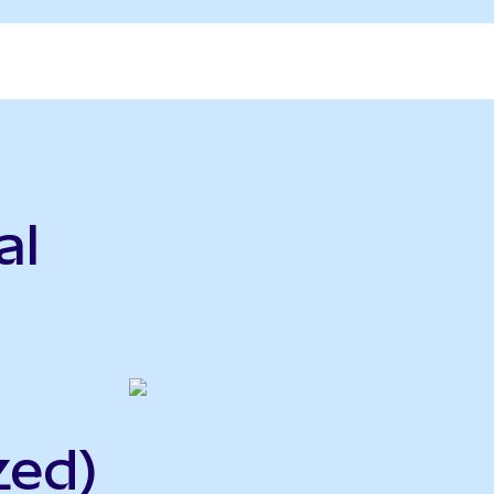
al
zed)