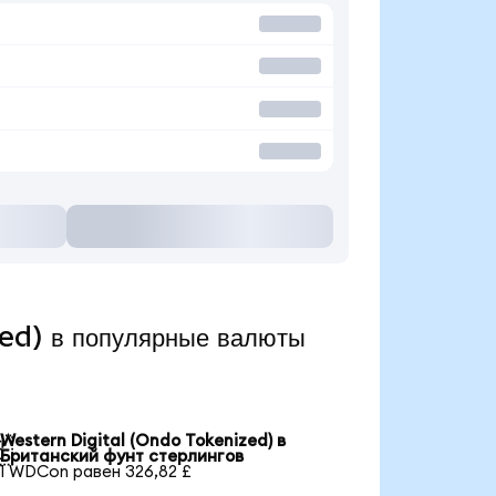
ed) в популярные валюты
Western Digital (Ondo Tokenized) в

Британский фунт стерлингов
1 WDCon равен 326,82 £