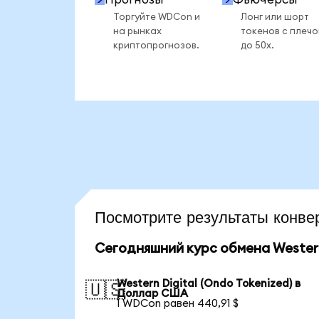
Торгуйте WDCon и
Лонг или шорт
на рынках
токенов с плеч
криптопрогнозов.
до 50x.
Посмотрите результаты конв
Сегодняшний курс обмена Western 
Western Digital (Ondo Tokenized) в
🇺🇸
Доллар США
1 WDCon равен 440,91 $