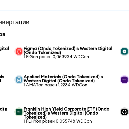
нвертации
ов
gital
Figma (Ondo Tokenized) в Western Digital
(Ondo Tokenized)
1 FIGon равен 0,053934 WDCon
ls
Applied Materials (Ondo Tokenized) в
l
Western Digital (Ondo Tokenized)
1 AMATon равен 1,2234 WDCon
d) в
Franklin High Yield Corporate ETF (Ondo
Tokenized) в Western Digital (Ondo
Tokenized)
1 FLHYon равен 0,055748 WDCon