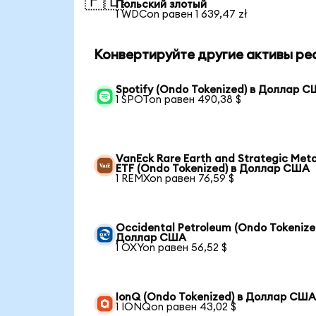
🇵🇱
Польский злотый
1 WDCon равен 1 639,47 zł
Конвертируйте другие активы ре
Spotify (Ondo Tokenized) в Доллар 
1 SPOTon равен 490,38 $
VanEck Rare Earth and Strategic Meta
ETF (Ondo Tokenized) в Доллар США
1 REMXon равен 76,59 $
Occidental Petroleum (Ondo Tokenize
Доллар США
1 OXYon равен 56,52 $
IonQ (Ondo Tokenized) в Доллар СШ
1 IONQon равен 43,02 $