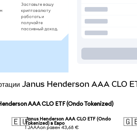
Заставьте вашу
ом
криптовалюту
работать и
получайте
пассивный доход.
нвертации Janus Henderson AAA CLO E
enderson AAA CLO ETF (Ondo Tokenized)
Janus Henderson AAA CLO ETF (Ondo
🇪🇺
🇬
Tokenized) в Евро
1 JAAAon равен 43,68 €