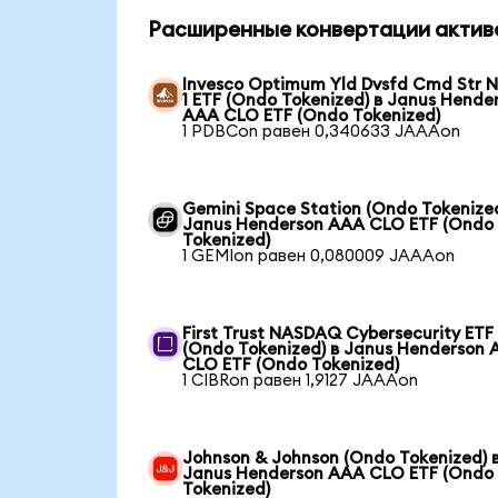
Расширенные конвертации актив
Invesco Optimum Yld Dvsfd Cmd Str N
1 ETF (Ondo Tokenized) в Janus Hende
AAA CLO ETF (Ondo Tokenized)
1 PDBCon равен 0,340633 JAAAon
Gemini Space Station (Ondo Tokenized
Janus Henderson AAA CLO ETF (Ondo
Tokenized)
1 GEMIon равен 0,080009 JAAAon
First Trust NASDAQ Cybersecurity ETF
(Ondo Tokenized) в Janus Henderson
CLO ETF (Ondo Tokenized)
1 CIBRon равен 1,9127 JAAAon
Johnson & Johnson (Ondo Tokenized) 
Janus Henderson AAA CLO ETF (Ondo
Tokenized)