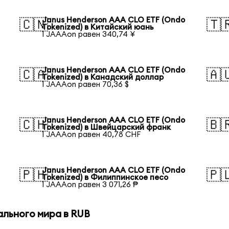
Janus Henderson AAA CLO ETF (Ondo
🇨🇳
🇹
Tokenized) в Китайский юань
1 JAAAon равен 340,74 ¥
Janus Henderson AAA CLO ETF (Ondo
🇨🇦
🇦
Tokenized) в Канадский доллар
1 JAAAon равен 70,36 $
Janus Henderson AAA CLO ETF (Ondo
🇨🇭
🇧
Tokenized) в Швейцарский франк
1 JAAAon равен 40,78 CHF
Janus Henderson AAA CLO ETF (Ondo
🇵🇭
🇵
Tokenized) в Филиппинское песо
1 JAAAon равен 3 071,26 ₱
ального мира в RUB