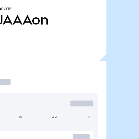
ОРОТЕ
JAAAon
1ч
4ч
1Д