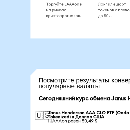
Торгуйте JAAAon и
Лонг или шорт
на рынках
токенов с плеч
криптопрогнозов.
до 50x.
Посмотрите результаты ко
популярные валюты
Сегодняшний курс обмена Janus H
Janus Henderson AAA CLO ETF (Ondo
🇺🇸
Tokenized) в Доллар США
1 JAAAon равен 50,49 $