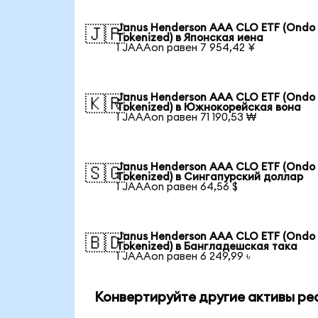
Janus Henderson AAA CLO ETF (Ondo
🇯🇵
Tokenized) в Японская иена
1 JAAAon равен 7 954,42 ¥
Janus Henderson AAA CLO ETF (Ondo
🇰🇷
Tokenized) в Южнокорейская вона
1 JAAAon равен 71 190,53 ₩
Janus Henderson AAA CLO ETF (Ondo
🇸🇬
Tokenized) в Сингапурский доллар
1 JAAAon равен 64,56 $
Janus Henderson AAA CLO ETF (Ondo
🇧🇩
Tokenized) в Бангладешская така
1 JAAAon равен 6 249,99 ৳
Конвертируйте другие активы ре