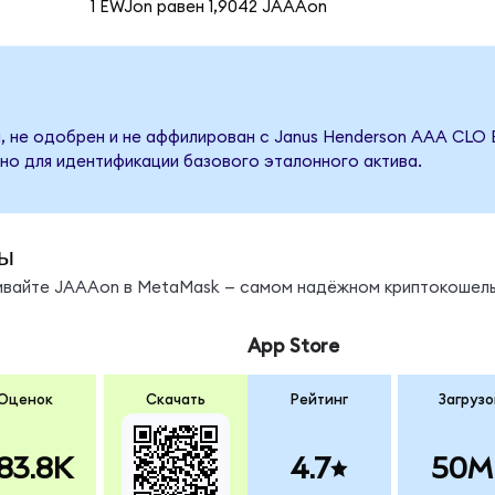
1 EWJon равен 1,9042 JAAAon
, не одобрен и не аффилирован с Janus Henderson AAA CLO 
но для идентификации базового эталонного актива.
ы
нивайте JAAAon в MetaMask — самом надёжном криптокошель
App Store
Оценок
Скачать
Рейтинг
Загрузо
83.8K
4.7
50M