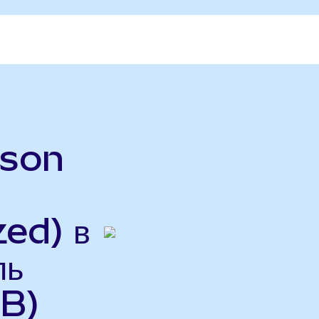
rson
ed) в
ль
B)