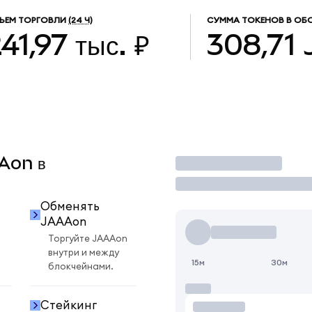
ЪЕМ ТОРГОВЛИ
(24 Ч)
СУММА ТОКЕНОВ В ОБ
41,97 тыс. ₽
308,71
AAon в
Торговать
Обменять
JAAAon
Торгуйте JAAAon
внутри и между
15м
30м
блокчейнами.
Стейкинг