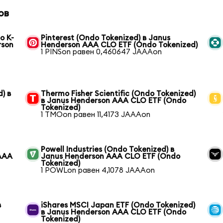
ов
o K-
Pinterest (Ondo Tokenized) в Janus
rson
Henderson AAA CLO ETF (Ondo Tokenized)
1 PINSon равен 0,460647 JAAAon
) в
Thermo Fisher Scientific (Ondo Tokenized)
в Janus Henderson AAA CLO ETF (Ondo
Tokenized)
1 TMOon равен 11,4173 JAAAon
Powell Industries (Ondo Tokenized) в
 AAA
Janus Henderson AAA CLO ETF (Ondo
Tokenized)
1 POWLon равен 4,1078 JAAAon
в
iShares MSCI Japan ETF (Ondo Tokenized)
в Janus Henderson AAA CLO ETF (Ondo
Tokenized)