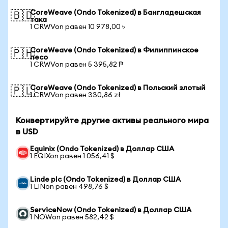
CoreWeave (Ondo Tokenized) в Бангладешская
🇧🇩
така
1 CRWVon равен 10 978,00 ৳
CoreWeave (Ondo Tokenized) в Филиппинское
🇵🇭
песо
1 CRWVon равен 5 395,82 ₱
CoreWeave (Ondo Tokenized) в Польский злотый
🇵🇱
1 CRWVon равен 330,86 zł
Конвертируйте другие активы реального мира
в USD
Equinix (Ondo Tokenized) в Доллар США
1 EQIXon равен 1 056,41 $
Linde plc (Ondo Tokenized) в Доллар США
1 LINon равен 498,76 $
ServiceNow (Ondo Tokenized) в Доллар США
1 NOWon равен 582,42 $