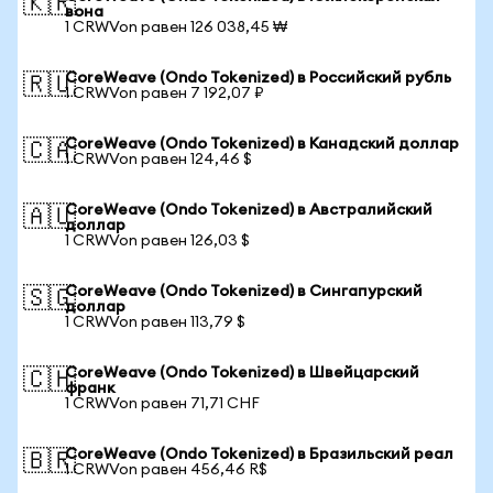
🇰🇷
вона
1 CRWVon равен 126 038,45 ₩
CoreWeave (Ondo Tokenized) в Российский рубль
🇷🇺
1 CRWVon равен 7 192,07 ₽
CoreWeave (Ondo Tokenized) в Канадский доллар
🇨🇦
1 CRWVon равен 124,46 $
CoreWeave (Ondo Tokenized) в Австралийский
🇦🇺
доллар
1 CRWVon равен 126,03 $
CoreWeave (Ondo Tokenized) в Сингапурский
🇸🇬
доллар
1 CRWVon равен 113,79 $
CoreWeave (Ondo Tokenized) в Швейцарский
🇨🇭
франк
1 CRWVon равен 71,71 CHF
CoreWeave (Ondo Tokenized) в Бразильский реал
🇧🇷
1 CRWVon равен 456,46 R$