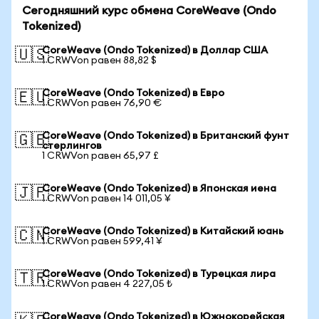
Сегодняшний курс обмена CoreWeave (Ondo
Tokenized)
CoreWeave (Ondo Tokenized) в Доллар США
🇺🇸
1 CRWVon равен 88,82 $
CoreWeave (Ondo Tokenized) в Евро
🇪🇺
1 CRWVon равен 76,90 €
CoreWeave (Ondo Tokenized) в Британский фунт
🇬🇧
стерлингов
1 CRWVon равен 65,97 £
CoreWeave (Ondo Tokenized) в Японская иена
🇯🇵
1 CRWVon равен 14 011,05 ¥
CoreWeave (Ondo Tokenized) в Китайский юань
🇨🇳
1 CRWVon равен 599,41 ¥
CoreWeave (Ondo Tokenized) в Турецкая лира
🇹🇷
1 CRWVon равен 4 227,05 ₺
CoreWeave (Ondo Tokenized) в Южнокорейская