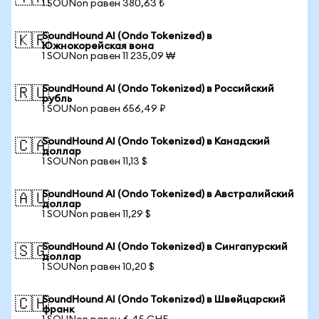
1 SOUNon равен 380,63 ₺
SoundHound AI (Ondo Tokenized) в
🇰🇷
Южнокорейская вона
1 SOUNon равен 11 235,09 ₩
SoundHound AI (Ondo Tokenized) в Российский
🇷🇺
рубль
1 SOUNon равен 656,49 ₽
SoundHound AI (Ondo Tokenized) в Канадский
🇨🇦
доллар
1 SOUNon равен 11,13 $
SoundHound AI (Ondo Tokenized) в Австралийский
🇦🇺
доллар
1 SOUNon равен 11,29 $
SoundHound AI (Ondo Tokenized) в Сингапурский
🇸🇬
доллар
1 SOUNon равен 10,20 $
SoundHound AI (Ondo Tokenized) в Швейцарский
🇨🇭
франк