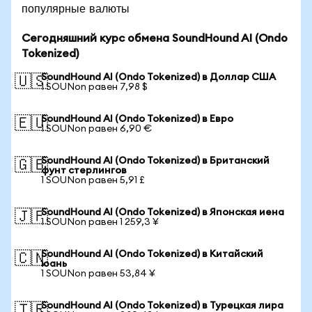
популярные валюты
Сегодняшний курс обмена SoundHound AI (Ondo
Tokenized)
SoundHound AI (Ondo Tokenized) в Доллар США
🇺🇸
1 SOUNon равен 7,98 $
SoundHound AI (Ondo Tokenized) в Евро
🇪🇺
1 SOUNon равен 6,90 €
SoundHound AI (Ondo Tokenized) в Британский
🇬🇧
фунт стерлингов
1 SOUNon равен 5,91 £
SoundHound AI (Ondo Tokenized) в Японская иена
🇯🇵
1 SOUNon равен 1 259,3 ¥
SoundHound AI (Ondo Tokenized) в Китайский
🇨🇳
юань
1 SOUNon равен 53,84 ¥
SoundHound AI (Ondo Tokenized) в Турецкая лира
🇹🇷