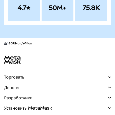
4.7
50M+
75.8K
SOUNon/WMon
Нижний колонтитул сайта MetaMask
Торговать
Торговля
Деньги
Swaps
Покупайте
Разработчики
Прогнозы
НОВИНКА
Карта
Документация для разработчиков
Установить MetaMask
Перпы
НОВИНКА
mUSD
НОВИНКА
Инфопанель
Защита транзакций