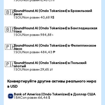
1 SOUNon равен 6,45 CHF
SoundHound AI (Ondo Tokenized) в Бразильский
🇧🇷
реал
1 SOUNon равен 40,68 R$
SoundHound AI (Ondo Tokenized) в Бангладешская
🇧🇩
така
1 SOUNon равен 984,88 ৳
SoundHound AI (Ondo Tokenized) в Филиппинское
🇵🇭
песо
1 SOUNon равен 484,43 ₱
SoundHound AI (Ondo Tokenized) в Польский
🇵🇱
злотый
1 SOUNon равен 29,65 zł
Конвертируйте другие активы реального мира
в USD
Bank of America (Ondo Tokenized) в Доллар США
1 BACon равен 66,46 $