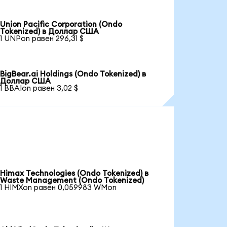
Union Pacific Corporation (Ondo
Tokenized) в Доллар США
1 UNPon равен 296,31 $
BigBear.ai Holdings (Ondo Tokenized) в
Доллар США
1 BBAIon равен 3,02 $
Himax Technologies (Ondo Tokenized) в
Waste Management (Ondo Tokenized)
1 HIMXon равен 0,059983 WMon