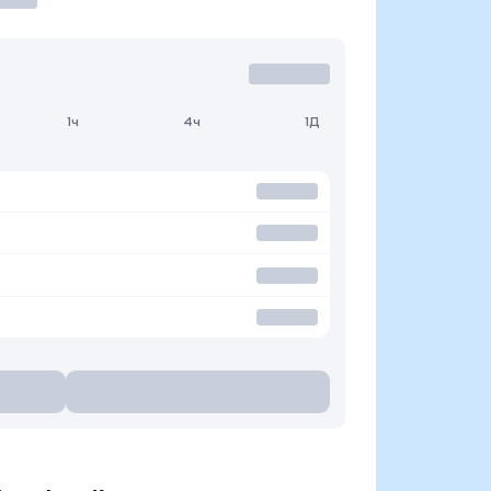
1ч
4ч
1Д