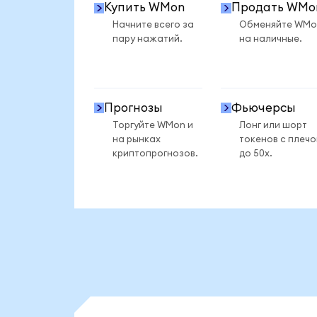
Купить WMon
Продать WMo
Начните всего за
Обменяйте WMo
пару нажатий.
на наличные.
Прогнозы
Фьючерсы
Торгуйте WMon и
Лонг или шорт
на рынках
токенов с плеч
криптопрогнозов.
до 50x.