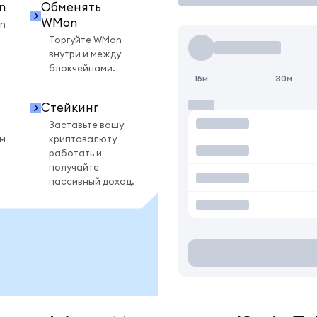
n
Обменять
WMon
n
Торгуйте WMon
внутри и между
блокчейнами.
15м
30м
Стейкинг
Заставьте вашу
ом
криптовалюту
работать и
получайте
пассивный доход.