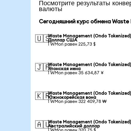
Посмотрите результаты ко
валюты
Сегодняшний курс обмена Waste 
Waste Management (Ondo Tokenized)
🇺🇸
Доллар США
1 WMon равен 225,73 $
Waste Management (Ondo Tokenized)
🇯🇵
Японская иена
1 WMon равен 35 634,87 ¥
Waste Management (Ondo Tokenized)
🇰🇷
Южнокорейская вона
1 WMon равен 322 409,78 ₩
Waste Management (Ondo Tokenized)
🇦🇺
Австралийский доллар
1 WMon равен 320,75 $