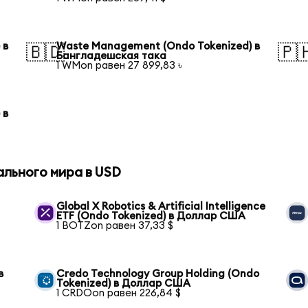
 в
Waste Management (Ondo Tokenized) в
🇧🇩
🇵
Бангладешская така
1 WMon равен 27 899,83 ৳
 в
ального мира в USD
Global X Robotics & Artificial Intelligence
ETF (Ondo Tokenized) в Доллар США
1 BOTZon равен 37,33 $
в
Credo Technology Group Holding (Ondo
Tokenized) в Доллар США
1 CRDOon равен 226,84 $