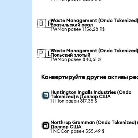
Waste Management (Ondo Tokenized)
🇧🇷
Бразильский реал
1 WMon равен 1 156,28 R$
Waste Management (Ondo Tokenized)
🇵🇱
Польский злотый
1 WMon равен 840,61 zł
Конвертируйте другие активы ре
Huntington Ingalls Industries (Ondo
Tokenized) в Доллар США
1 HIIon равен 317,38 $
Northrop Grumman (Ondo Tokenized) 
Доллар США
1 NOCon равен 555,49 $