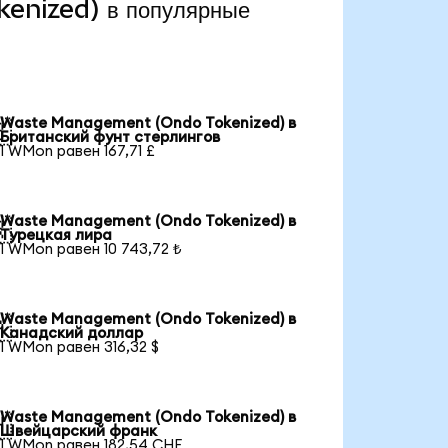
enized) в популярные
Waste Management (Ondo Tokenized) в

Британский фунт стерлингов
1 WMon равен 167,71 £
Waste Management (Ondo Tokenized) в

Турецкая лира
1 WMon равен 10 743,72 ₺
Waste Management (Ondo Tokenized) в

Канадский доллар
1 WMon равен 316,32 $
Waste Management (Ondo Tokenized) в

Швейцарский франк
1 WMon равен 182,54 CHF