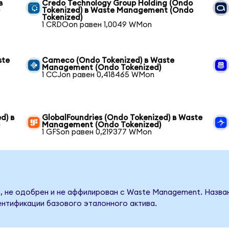
в
Credo Technology Group Holding (Ondo
)
Tokenized) в Waste Management (Ondo
Tokenized)
1 CRDOon равен 1,0049 WMon
ste
Cameco (Ondo Tokenized) в Waste
Management (Ondo Tokenized)
1 CCJon равен 0,418465 WMon
d) в
GlobalFoundries (Ondo Tokenized) в Waste
)
Management (Ondo Tokenized)
1 GFSon равен 0,219377 WMon
, не одобрен и не аффилирован с Waste Management. Назва
ентификации базового эталонного актива.