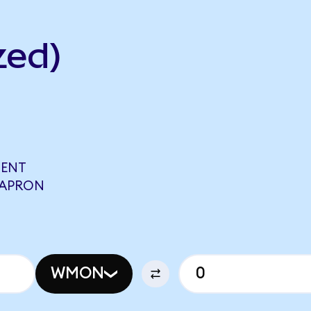
zed)
ENT
CAPRON
WMON