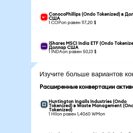
ConocoPhillips (Ondo Tokenized) в До
США
1 COPon равен 117,20 $
iShares MSCI India ETF (Ondo Tokenize
Доллар США
1 INDAon равен 50,13 $
Изучите больше вариантов ко
Расширенные конвертации актив
Huntington Ingalls Industries (Ondo
Tokenized) в Waste Management (On
Tokenized)
1 HIIon равен 1,4060 WMon