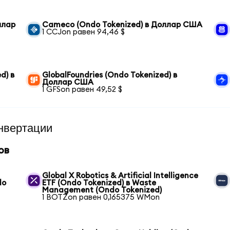
ллар
Cameco (Ondo Tokenized) в Доллар США
1 CCJon равен 94,46 $
d) в
GlobalFoundries (Ondo Tokenized) в
Доллар США
1 GFSon равен 49,52 $
нвертации
ов
Global X Robotics & Artificial Intelligence
do
ETF (Ondo Tokenized) в Waste
Management (Ondo Tokenized)
1 BOTZon равен 0,165375 WMon