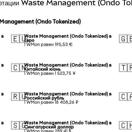
нвертации Waste Management (Ondo Tok
Management (Ondo Tokenized)
 в
Waste Management (Ondo Tokenized) в
🇪🇺
🇬
Евро
1 WMon равен 195,53 €
 в
Waste Management (Ondo Tokenized) в
🇨🇳
🇹
Китайский юань
1 WMon равен 1 523,75 ¥
 в
Waste Management (Ondo Tokenized) в
🇷🇺
🇨
Российский рубль
1 WMon равен 18 408,26 ₽
 в
Waste Management (Ondo Tokenized) в
🇸🇬
🇨
Сингапурский доллар
1 WMon равен 289,41 $