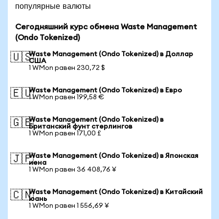
популярные валюты
Сегодняшний курс обмена Waste Management
(Ondo Tokenized)
Waste Management (Ondo Tokenized) в Доллар
🇺🇸
США
1 WMon равен 230,72 $
Waste Management (Ondo Tokenized) в Евро
🇪🇺
1 WMon равен 199,58 €
Waste Management (Ondo Tokenized) в
🇬🇧
Британский фунт стерлингов
1 WMon равен 171,00 £
Waste Management (Ondo Tokenized) в Японская
🇯🇵
иена
1 WMon равен 36 408,76 ¥
Waste Management (Ondo Tokenized) в Китайский
🇨🇳
юань
1 WMon равен 1 556,69 ¥