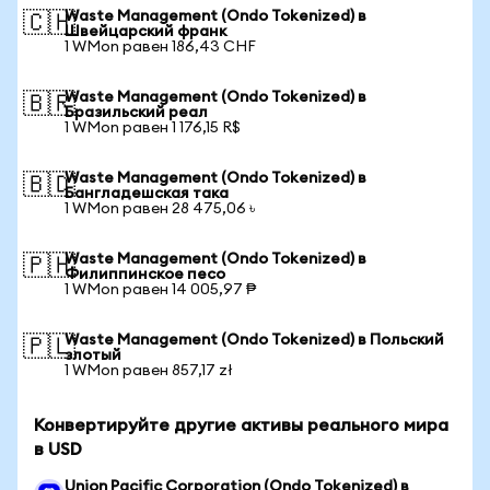
Waste Management (Ondo Tokenized) в
🇨🇭
Швейцарский франк
1 WMon равен 186,43 CHF
Waste Management (Ondo Tokenized) в
🇧🇷
Бразильский реал
1 WMon равен 1 176,15 R$
Waste Management (Ondo Tokenized) в
🇧🇩
Бангладешская така
1 WMon равен 28 475,06 ৳
Waste Management (Ondo Tokenized) в
🇵🇭
Филиппинское песо
1 WMon равен 14 005,97 ₱
Waste Management (Ondo Tokenized) в Польский
🇵🇱
злотый
1 WMon равен 857,17 zł
Конвертируйте другие активы реального мира
в USD
Union Pacific Corporation (Ondo Tokenized) в