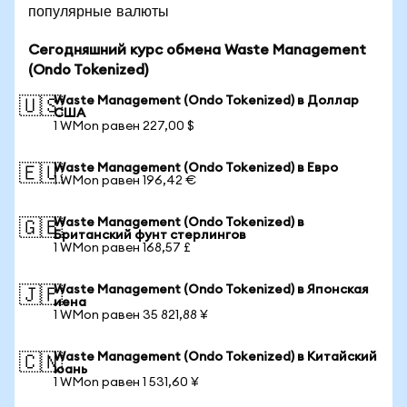
популярные валюты
Сегодняшний курс обмена Waste Management
(Ondo Tokenized)
Waste Management (Ondo Tokenized) в Доллар
🇺🇸
США
1 WMon равен 227,00 $
Waste Management (Ondo Tokenized) в Евро
🇪🇺
1 WMon равен 196,42 €
Waste Management (Ondo Tokenized) в
🇬🇧
Британский фунт стерлингов
1 WMon равен 168,57 £
Waste Management (Ondo Tokenized) в Японская
🇯🇵
иена
1 WMon равен 35 821,88 ¥
Waste Management (Ondo Tokenized) в Китайский
🇨🇳
юань
1 WMon равен 1 531,60 ¥