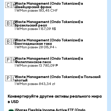
Waste Management (Ondo Tokenized) в
🇨🇭
Швейцарский франк
1 WMon равен 183,45 CHF
Waste Management (Ondo Tokenized) в
🇧🇷
Бразильский реал
1 WMon равен 1 157,09 R$
Waste Management (Ondo Tokenized) в
🇧🇩
Бангладешская така
1 WMon равен 28 015,94 ৳
Waste Management (Ondo Tokenized) в
🇵🇭
Филиппинское песо
1 WMon равен 13 780,09 ₱
Waste Management (Ondo Tokenized) в Польский
🇵🇱
злотый
1 WMon равен 843,34 zł
Конвертируйте другие активы реального мира
в USD
iShares Flexible Income Active ETF (Ondo