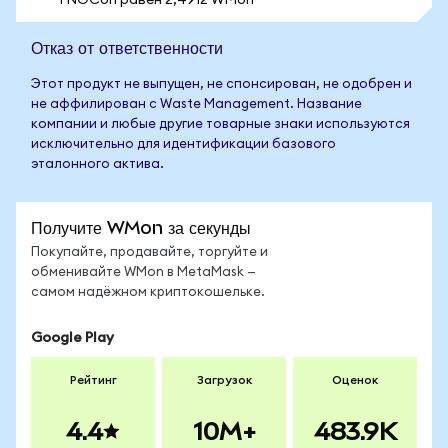
1 NOCon равен 2,4912 WMon
Отказ от ответственности
Этот продукт не выпущен, не спонсирован, не одобрен и
не аффилирован с Waste Management. Название
компании и любые другие товарные знаки используются
исключительно для идентификации базового
эталонного актива.
Получите WMon за секунды
Покупайте, продавайте, торгуйте и
обменивайте WMon в MetaMask —
самом надёжном криптокошельке.
Google Play
Рейтинг
Загрузок
Оценок
4.4
10M+
483.9K