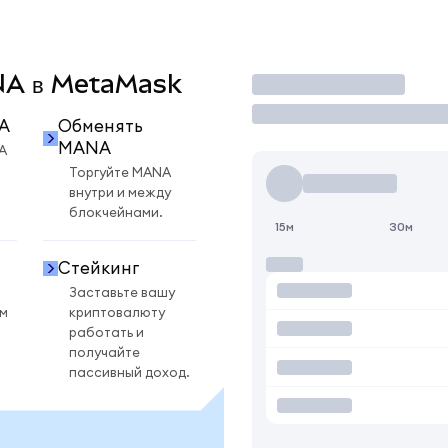
ANA в MetaMask
Торговать
A
Обменять
MANA
A
Торгуйте MANA
внутри и между
блокчейнами.
15м
30м
Стейкинг
Заставьте вашу
ом
криптовалюту
работать и
получайте
пассивный доход.