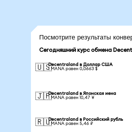
Посмотрите результаты конв
Сегодняшний курс обмена Decent
Decentraland в Доллар США
🇺🇸
1 MANA равен 0,0663 $
Decentraland в Японская иена
🇯🇵
1 MANA равен 10,47 ¥
Decentraland в Российский рубль
🇷🇺
1 MANA равен 5,46 ₽