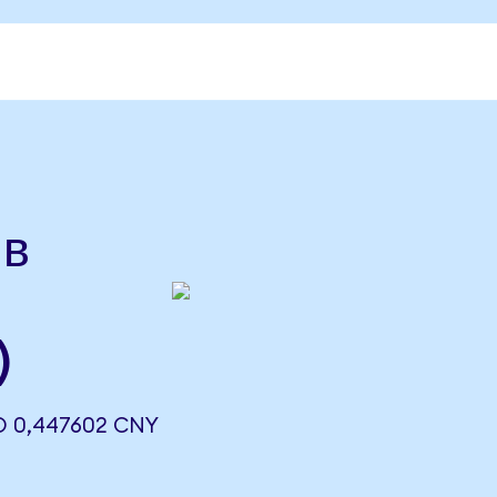
 в
)
 0,447602 CNY