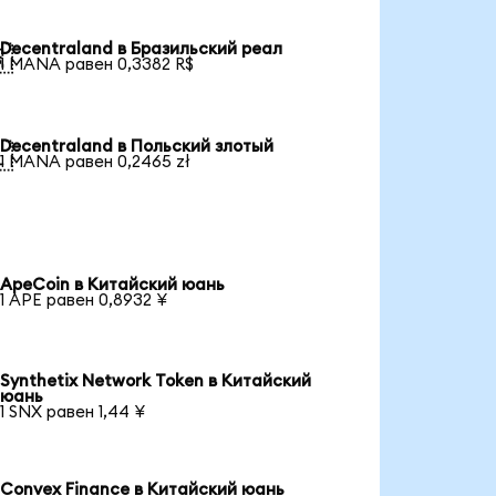
Decentraland в Бразильский реал

1 MANA равен 0,3382 R$
Decentraland в Польский злотый

1 MANA равен 0,2465 zł
ApeCoin в Китайский юань
1 APE равен 0,8932 ¥
Synthetix Network Token в Китайский
юань
1 SNX равен 1,44 ¥
Convex Finance в Китайский юань