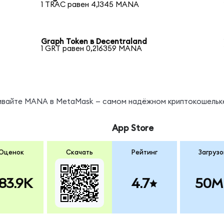
1 TRAC равен 4,1345 MANA
Graph Token в Decentraland
1 GRT равен 0,216359 MANA
нивайте MANA в MetaMask — самом надёжном криптокошельк
App Store
Оценок
Скачать
Рейтинг
Загрузо
83.9K
4.7
50M