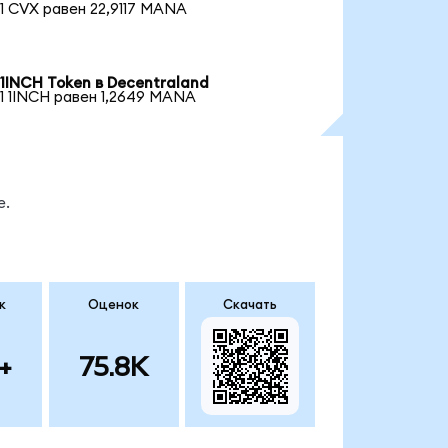
1 CVX равен 22,9117 MANA
1INCH Token в Decentraland
1 1INCH равен 1,2649 MANA
е.
к
Оценок
Скачать
+
75.8K