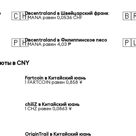
р
Decentraland в Швейцарский франк
🇨🇭
🇧
1 MANA равен 0,0536 CHF
Decentraland в Филиппинское песо
🇵🇭
🇵
1 MANA равен 4,03 ₱
люты в CNY
Fartcoin в Китайский юань
1 FARTCOIN равен 0,858 ¥
chiliZ в Китайский юань
1 CHZ равен 0,0863 ¥
OriginTrail в Китайский юань