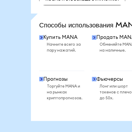
ПОСМОТРЕТЬ БОЛЬШЕ СТАТИСТИКИ
Способы использования M
Купить MANA
Продать MAN
Начните всего за
Обменяйте MAN
пару нажатий.
на наличные.
Прогнозы
Фьючерсы
Торгуйте MANA и
Лонг или шорт
на рынках
токенов с плеч
криптопрогнозов.
до 50x.