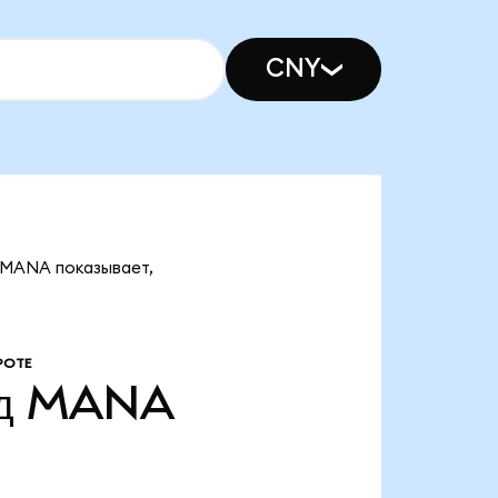
CNY
д MANA показывает,
РОТЕ
д
MANA