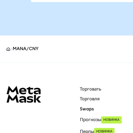
MANA/CNY
Нижний колонтитул сайта MetaMask
Торговать
Торговля
Swaps
Прогнозы
НОВИНКА
Перпы
НОВИНКА