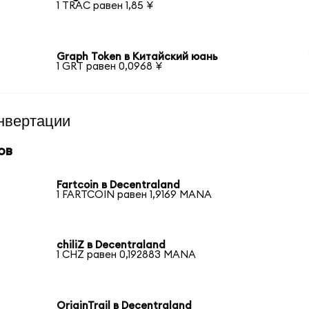
1 TRAC равен 1,85 ¥
Graph Token в Китайский юань
1 GRT равен 0,0968 ¥
нвертации
ов
Fartcoin в Decentraland
1 FARTCOIN равен 1,9169 MANA
chiliZ в Decentraland
1 CHZ равен 0,192883 MANA
OriginTrail в Decentraland