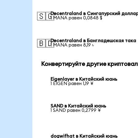
Decentraland в Сингапурский долла
🇸🇬
1 MANA равен 0,0848 $
Decentraland в Бангладешская така
🇧🇩
1 MANA равен 8,19 ৳
Конвертируйте другие криптова
Eigenlayer в Китайский юань
1 EIGEN равен 1,19 ¥
SAND в Китайский юань
1 SAND равен 0,2799 ¥
dogwifhat в Китайский юань