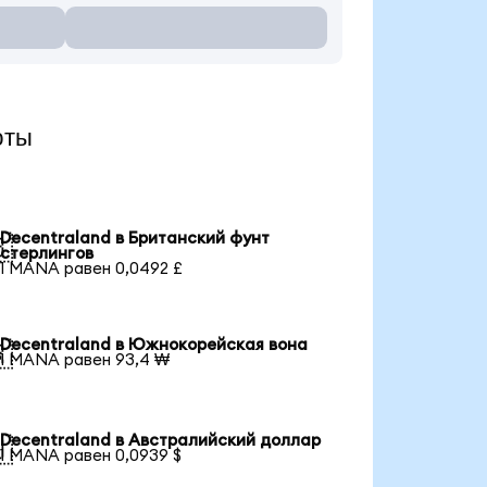
юты
Decentraland в Британский фунт

стерлингов
1 MANA равен 0,0492 £
Decentraland в Южнокорейская вона

1 MANA равен 93,4 ₩
Decentraland в Австралийский доллар

1 MANA равен 0,0939 $