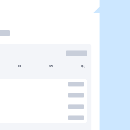
1ч
4ч
1Д