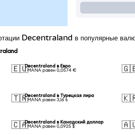
ертации Decentraland в популярные вал
raland
Decentraland в Евро
🇪🇺
🇬
1 MANA равен 0,0574 €
Decentraland в Турецкая лира
🇹🇷
🇰
1 MANA равен 3,16 ₺
Decentraland в Канадский доллар
🇨🇦
🇦
1 MANA равен 0,0925 $